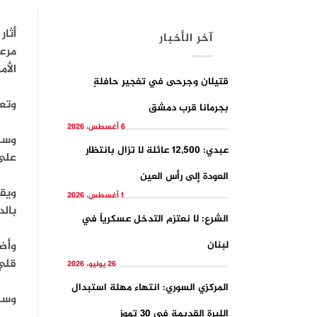
أثار
آخر الأخبار
مرعب
الأم
قتيلان وجرحى في تفجيرِ حافلةٍ
وتع
بجرمانا قرب دمشق
6 أغسطس، 2026
عبدي: 12,500 عائلة لا تزال بانتظار
على
العودة إلى رأس العين
1 أغسطس، 2026
بالد
الشرع: لا نعتزم التدخل عسكرياً في
لبنان
قلي بسعر 
26 يوليو، 2026
المركزي السوري: انتهاء مهلة استبدال
وسجل ثمن كي
الليرة القديمة في 30 تموز