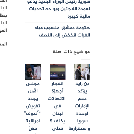
السمك 000
سوريا: رئيس الوزراء الجديد يدعو
البندور
لعودة اللاجئين ويواجه تحديات
بطاطا 0
مالية كبيرة
الباذنج
حكومة دمشق: منسوب مياه
الموز 2500 – 0
الفرات انخفض إلى النصف
الم
مواضيع ذات صلة
بن زايد
انفجار
مجلس
يؤكد
أجهزة
الأمن
دعم
الاتصالات
يجدد
الإمارات
في
تفويض
لوحدة
لبنان
“أندوف”
سوريا
يخلف 9
لمراقبة
واستقرارها
قتلى
فضّ