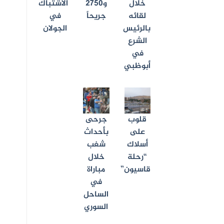
خلال
و2750
الاشتباك
لقائه
جريحاً
في
بالرئيس
الجولان
الشرع
في
أبوظبي
قلوب
جرحى
على
بأحداث
أسلاك
شغب
“رحلة
خلال
قاسيون”
مباراة
في
الساحل
السوري