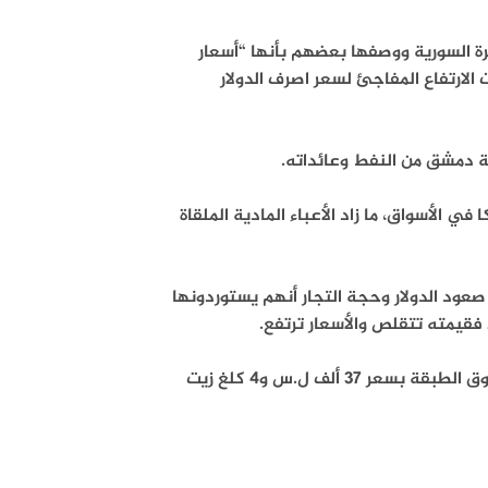
يرة السورية ووصفها بعضهم بأنها “أسعار
الارتفاع المفاجئ لسعر اصرف الدولار
ة دمشق من النفط وعائداته.
اجع ما أحدث ارباكا في الأسواق، ما زاد الأعباء المادية الملقاة
زادت مع صعود الدولار وحجة التجار أنهم يستوردونها
 فقيمته تتقلص والأسعار ترتفع.
وأضاف أنه مع انخفاض قيمة العملة اشترى 5 كيلو غرامات من الأرز من سوق الطبقة بسعر 37 ألف ل.س و4 كلغ زيت