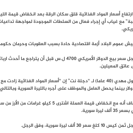
 ارتفاع أسعار المواد الغذائية قلق سكان الرقة بعد انخفاض قيمة الل
ة” مع غياب أي إجراء فعال من السلطات الموجودة لمواجهة تداعيات 
ريكي.
يش عموم البلاد أزمة اقتصادية حادة بسبب العقوبات وحرمان حكوم
وسجل سعر بيع الدولار الأمريكي 4700 ل.س قبل أن يتر
 عاتق المعيلين.
ويقول مهدي (40 عاما) لـ “دجلة نت” إن “أسعار المواد الغذائية 
ولار بينما يحصل العامل والموظف على أجره بالليرة السورية وبالتالي
35 ألف ليرة سورية.
س 10 كلغ سعر 30 ألف ليرة سورية، وفق الرجل.