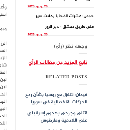
26 يوليو، 2026
انهي
حمص: عشرات الضحايا بحادث سير
على طريق دمشق – دير الزور
ويمك
25 يوليو، 2026
الرز 2000 – 3500 ل.
وجهة نظر (رأي)
السكر 00
الزيت 000
تابع المزيد من مقالات الرأي
شاي 30 -35 أ
الطحين 
RELATED POSTS
لبن غنم
لبن بقر
الحليب 
فيدان: نتفق مع روسيا بشأن ردع
الجبن 00
الحركات الانفصالية في سوريا
البيض 5
قتلى وجرحى بهجوم إسرائيلي
الدجاج 
على اللاذقية وطرطوس
اللحم 12 -5