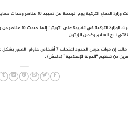
وزارة الدفاع التركية يوم الجمعة عن تحييد 10 عناصر وحدات حماية الشعب شمال سوريا.
وذكرت الوزارة التركية 
قتي نبع السلام وغصن الزيتون.
كما قالت إن قوات حرس الحدود اعتقلت 7 أشخاص 
ين من تنظيم “الدولة الإسلامية” (داعش) .