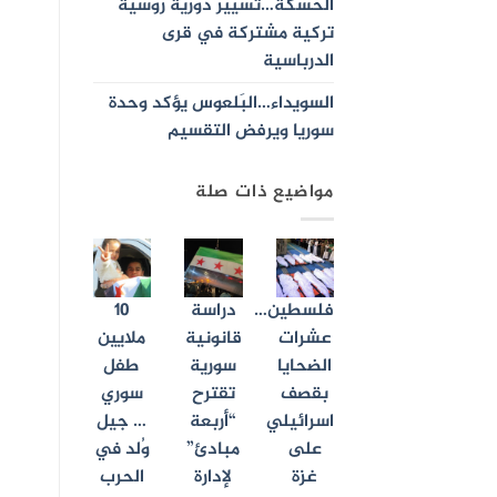
الحسكة…تسيير دورية روسية
تركية مشتركة في قرى
الدرباسية
السويداء…البَلعوس يؤكد وحدة
سوريا ويرفض التقسيم
مواضيع ذات صلة
فلسطين…
دراسة
10
عشرات
قانونية
ملايين
الضحايا
سورية
طفل
بقصف
تقترح
سوري
اسرائيلي
“أربعة
… جيل
على
مبادئ”
وُلد في
غزة
لإدارة
الحرب