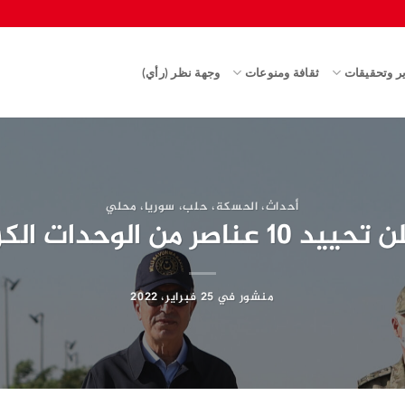
ير وتحقيقات
ثقافة ومنوعات
وجهة نظر (رأي)
أحداث
،
الحسكة
،
حلب
،
سوريا
،
محلي
حدات الكردية شمال سوريا
منشور في
25 فبراير، 2022