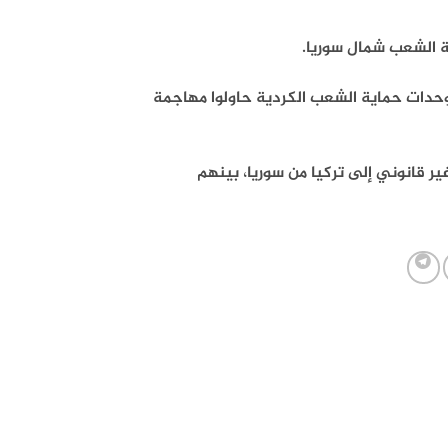
في تغريدة على “تويتر” إنها حيدت 10 عناصر من وحدات حماية الشعب الكردية حاولوا مهاجمة
حاولوا العبور بشكل غير قانوني إلى تركيا من سوريا، بينهم