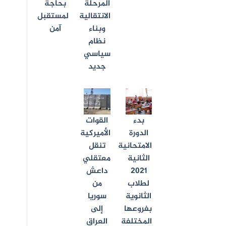
المرحلة
بحاجة
الانتقالية
لمستقبل
وبناء
آمن
نظام
سياسي
جديد
بدء
القوات
الدورة
الأميركية
الامتحانية
تنقل
الثانية
معتقلي
2021
داعش
لطلاب
من
الثانوية
سوريا
بفروعها
إلى
المختلفة
العراق