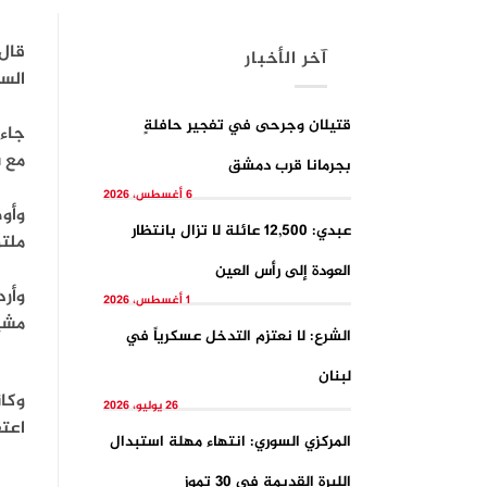
قال 
آخر الأخبار
السو
قتيلان وجرحى في تفجيرِ حافلةٍ
جاء 
مع 
بجرمانا قرب دمشق
6 أغسطس، 2026
وأوض
عبدي: 12,500 عائلة لا تزال بانتظار
ملتز
العودة إلى رأس العين
وأرد
1 أغسطس، 2026
مشي
الشرع: لا نعتزم التدخل عسكرياً في
لبنان
26 يوليو، 2026
اعت
المركزي السوري: انتهاء مهلة استبدال
الليرة القديمة في 30 تموز