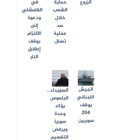
الزروع
حماية
في
الشعب
القامشلي
خلال
ودعوة
صد
إلى
عملية
الالتزام
تسلل
بوقف
إطلاق
النار
الجيش
السويداء…
اللبناني
البَلعوس
يوقف
يؤكد
204
وحدة
سوريين
سوريا
ويرفض
التقسيم