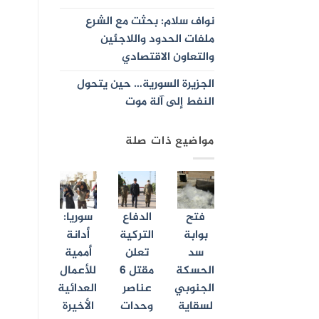
نواف سلام: بحثت مع الشرع
ملفات الحدود واللاجئين
والتعاون الاقتصادي
الجزيرة السورية… حين يتحول
النفط إلى آلة موت
مواضيع ذات صلة
فتح
الدفاع
سوريا:
بوابة
التركية
أدانة
سد
تعلن
أممية
الحسكة
مقتل 6
للأعمال
الجنوبي
عناصر
العدائية
لسقاية
وحدات
الأخيرة