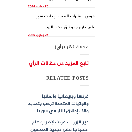
26 يوليو، 2026
حمص: عشرات الضحايا بحادث سير
على طريق دمشق – دير الزور
25 يوليو، 2026
وجهة نظر (رأي)
تابع المزيد من مقالات الرأي
RELATED POSTS
فرنسا وبريطانيا وألمانيا
والولايات المتحدة ترحب بتمديد
وقف إطلاق النار في سوريا
دير الزور… دعوات لإضراب عام
احتجاجا على تجنيد المعلمين