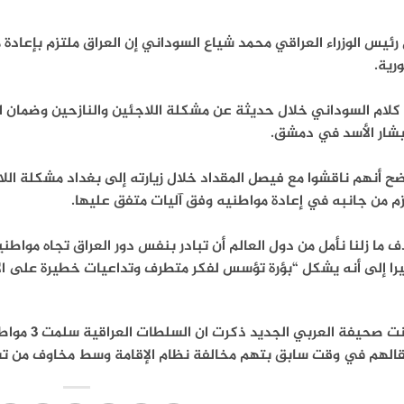
رئيس الوزراء العراقي محمد شياع السوداني إن العراق ملتزم بإعا
رية.
كلام السوداني خلال حديثة عن مشكلة اللاجئين والنازحين وضمان ا
بشار الأسد في دمشق.
ح أنهم ناقشوا مع فيصل المقداد خلال زيارته إلى بغداد مشكلة اللا
م من جانبه في إعادة مواطنيه وفق آليات متفق عليها.
ف ما زلنا نأمل من دول العالم أن تبادر بنفس دور العراق تجاه مواطن
را إلى أنه يشكل “بؤرة تؤسس لفكر متطرف وتداعيات خطيرة على ال
وكانت صحيفة
قالهم في وقت سابق بتهم مخالفة نظام الإقامة وسط مخاوف من تسلي