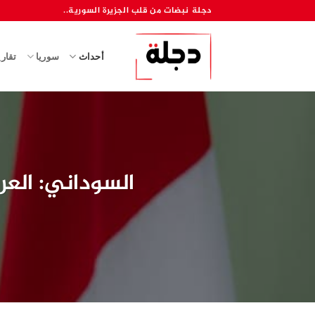
خطي
دجلة نبضات من قلب الجزيرة السورية..
لمحتوى
أحداث
سوريا
تقار
السوداني: العر