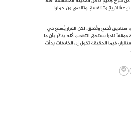
من شرخٍ جديدٍ داخل المدينة المنقسمة أصلاً
اتٍ عشائريةٍ متنافسةٍ، وتُقصي من حملوا
 صناديق تُفتح وتُغلق، لكن القرار يُصنع في
فاً نادراً يستحق التقدير، لأنه يذكّر بأن ما
ستقرار، فيما الحقيقة تقول إن الخلافات بدأت