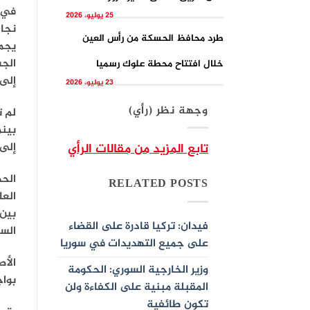
في ن
25 يوليو، 2026
نجاح
طرد محافظ الحسكة من رأس العين
يجمع
الجش
خلال افتتاح محطة علوك رسميا
إلى 
23 يوليو، 2026
وجهة نظر (رأي)
لم ت
بينم
إلى 
تابع المزيد من مقالات الرأي
الحد
RELATED POSTS
الع
بين
فيدان: تركيا قادرة على القضاء
الس
على جميع التهديدات في سوريا
الأص
وزير الخارجية السوري: الحكومة
بواج
المقبلة مبنية على الكفاءة ولن
تكون طائفية