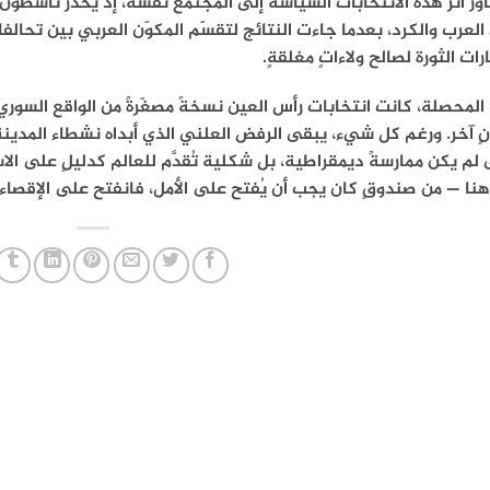
وز أثر هذه الانتخابات السياسة إلى المجتمع نفسه، إذ يحذّر ناشطون 
العرب والكرد، بعدما جاءت النتائج لتقسّم المكوّن العربي بين تحالف
ات الثورة لصالح ولاءاتٍ مغلقةٍ.
لمحصلة، كانت انتخابات رأس العين نسخةً مصغّرةً من الواقع السوري:
ٍ آخر. ورغم كل شيء، يبقى الرفض العلني الذي أبداه نشطاء المدينة موق
لم يكن ممارسةً ديمقراطية، بل شكلية تُقدَّم للعالم كدليلٍ على الا
نا — من صندوقٍ كان يجب أن يُفتح على الأمل، فانفتح على الإقصاء.