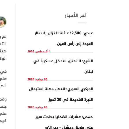
آخر الأخبار
عبدي: 12,500 عائلة لا تزال بانتظار
لم ي
انتخ
العودة إلى رأس العين
هيئة
1 أغسطس، 2026
الول
الشرع: لا نعتزم التدخل عسكرياً في
في ت
لبنان
على 
26 يوليو، 2026
انهي
المركزي السوري: انتهاء مهلة استبدال
وفي 
الليرة القديمة في 30 تموز
جعلت
26 يوليو، 2026
على 
حمص: عشرات الضحايا بحادث سير
فيما
على طريق دمشق – دير الزور