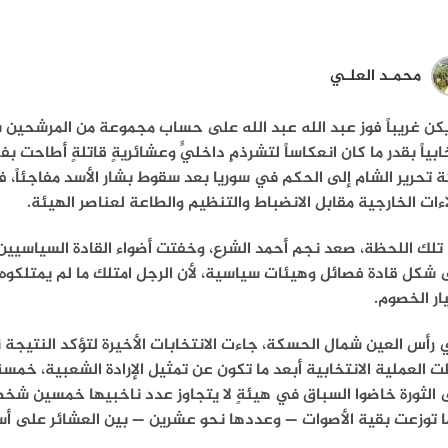
محمـد العلـي
كن غريباً فوز عبد الله عبد الله على حساب مجموعة من المرشحين ب
ابياً بقدر ما كان انعكاساً لتشرذمٍ داخليٍّ وعشائريةٍ قاتلةٍ أطاحت بف
 تحرير الشام إلى الحكم في سوريا بعد سقوط بشار الأسد مفاجئاً، فا
اءات الخارجية مقابل الانضباط والتنظيم والطاعة لعناصر الهيئة.
لك اللحظة، صعد نجم أحمد الشرع، وخفتت أضواء القادة السياسيين 
شكل قادة فصائل وهيئات سياسية، لأن الرجل امتلك ما لم يمتلكوه: ت
ار الخصوم.
رأس العين شمال الحسكة، جاءت الانتخابات الأخيرة لتؤكد النتيجة
 العملية الانتخابية أبعد ما تكون عن تمثيل الإرادة الشعبية، خم
الثورة خاضوا السباق في هيئةٍ لا يتجاوز عدد ناخبيها خمسين شخصاً،
 توزعت بقية الأصوات — وعددها نحو عشرين — بين العشائر على أساس