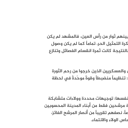
ينهم ثوار من رأس العين، فالمشهد لم يكن
كرة التمثيل الحر، تماماً كما لم يكن وصول
لنتيجة كانت ثمرة انقسام الفصائل وتنازع
والعسكريين الذين خرجوا من رحم الثورة
نظيماً منضبطاً وقوةً موحّدةً في لحظة
 نفسها: توجيهات محددة وولاءات متشابكة
سة مرشحين فقط من أبناء المدينة المحسوبين
 نصفهم تقريباً من أنصار المرشح الفائز،
 الولاء والانتماء.