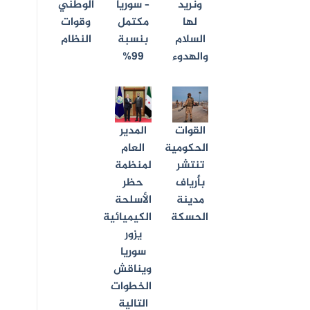
ونريد
– سوريا
الوطني
لها
مكتمل
وقوات
السلام
بنسبة
النظام
والهدوء
99%
القوات
المدير
الحكومية
العام
تنتشر
لمنظمة
بأرياف
حظر
مدينة
الأسلحة
الحسكة
الكيميائية
يزور
سوريا
ويناقش
الخطوات
التالية