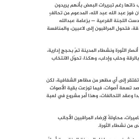
 ذاتها رغم تبريرات البعض بأنهم يريدون
 فوز عبد الله عبد الله، المدعوم من تحالفٍ
دست اللجنة الفرعية — بزعامة عبدالله
ة، فتحول المراقبون إلى لاعبين، والمنافسة
صار الثورة ونشطاء المدينة تمّ بحججٍ إدارية،
بالرقة وحلب وإدلب، وهكذا، تحوّل الانتخاب
تفتقر إلى أي مظهر من مظاهر الشفافية، لكن
د تسعة أصوات، فيما توزعت بقية الأصوات
 وعقد التحالفات، وهذا أمر مشروع في لعبة
ميرات، محاولةً لإرضاء المراقبين الأجانب
قّى من نشطاء الثورة.