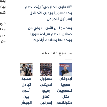
يتجا
بين 
“التعاون الخليجي” يؤكد دعم
شعار
وحدة سوريا ويدين الاحتلال
إسرائيل للجولان
في ا
وفد مجلس الأمن الدولي من
مكان
دمشق: ندعم سيادة سوريا
جرى 
ووحدتها وسلامة أراضيها
من ه
مواضيع ذات صلة
أردوغان:
مسؤول
عملية
سوريا
أمريكي
تبادل
للسوريين
رفيع:
أسرى
بكل
اتفاق
بين
مكوناتهم
إسرائيل
الجيش