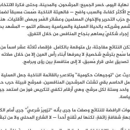
هاية اليوم، خسر الجميع: المرشحون، والمدينة، وحتى فكرة الانتخاب
 الأكثر كفاءة، والسبب واضح — فالهيئة الناخبة صُممت مسبقاً لضمان
 حزب التحرير والإخوان المسلمين وعشائر الغُمر وبعض الأقليات. هن
عم وشريكه بالحياة العملية والسياسية رسطام التمو — المشهد بدق
إجراء شكليّ يساهم بنجاح المنافس من خلال التفرق.
كن النتائج مفاجئة، بل متوقعة بالكامل. فإقصاء ثلاثة عشر اسماً من أن
ا سُمح بترشح شخصيةٍ لا يعرفها أبناء رأس العين إلا من خلال صلاته 
تصديقٍ على قرارٍ مُسبق، لا إلى منافسةٍ بين رؤى وبرامج.
يث عن “توجيهات حكومية” وتلاعبٍ بالقائمة الناخبة جعل العملية 
امل الحاسم بقي تشتت المرشحين المنافسين، فمرشح قبيلة حرب حص
 واحد وستة لكل مرشح، وهي أرقام تكفي لتكريس فوز من استعد جيدا
ياسة.
وات الرافضة للنتائج وصفت ما جرى بأنه “تزويرٌ شرعيٌّ” جرى أمام الكا
هةٍ شفافةٍ زائفةٍ، لكنها لم تُقنع أحداً — لا الشارع المحلي ولا من تب