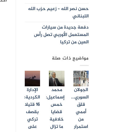
أحد 
حسن نصر الله – زعيم حزب الله
اللبناني
دفعة جديدة من سيارات
المستعمل الأوربي تصل رأس
العين من تركيا
مواضيع ذات صلة
الجولان
محمد
الإدارة
السوري…
إسماعيل:
الكردية:
قلق
خمس
16 قتيلا
أممي
قضايا
بقصف
من
خلافية
تركي
استمرار
ما تزال
على