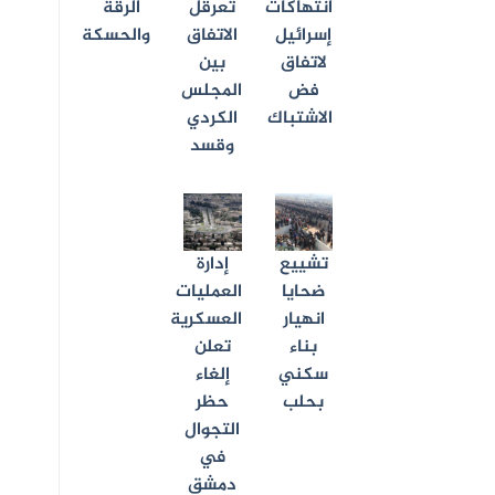
انتهاكات
تعرقل
الرقة
إسرائيل
الاتفاق
والحسكة
لاتفاق
بين
فض
المجلس
الاشتباك
الكردي
وقسد
تشييع
إدارة
ضحايا
العمليات
انهيار
العسكرية
بناء
تعلن
سكني
إلغاء
بحلب
حظر
التجوال
في
دمشق