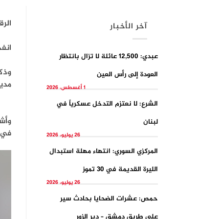
الرق
آخر الأخبار
انف
عبدي: 12,500 عائلة لا تزال بانتظار
وذك
العودة إلى رأس العين
مدين
1 أغسطس، 2026
الشرع: لا نعتزم التدخل عسكرياً في
وأشا
لبنان
في ا
26 يوليو، 2026
المركزي السوري: انتهاء مهلة استبدال
الليرة القديمة في 30 تموز
26 يوليو، 2026
حمص: عشرات الضحايا بحادث سير
على طريق دمشق – دير الزور