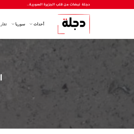
خطي
دجلة نبضات من قلب الجزيرة السورية..
لمحتوى
أحداث
سوريا
تقار
ا