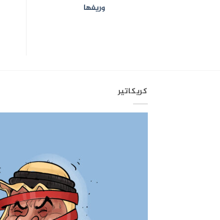
وريفها
كريكاتير