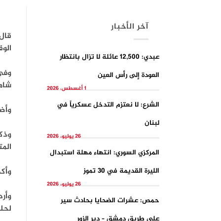
آخر الأخبار
قال 
الوق
عبدي: 12,500 عائلة لا تزال بانتظار
وفي
العودة إلى رأس العين
شام
1 أغسطس، 2026
الشرع: لا نعتزم التدخل عسكرياً في
وأضا
لبنان
وذكر
26 يوليو، 2026
المت
المركزي السوري: انتهاء مهلة استبدال
الليرة القديمة في 30 تموز
وأكد
26 يوليو، 2026
وأرد
حمص: عشرات الضحايا بحادث سير
لحله
على طريق دمشق – دير الزور