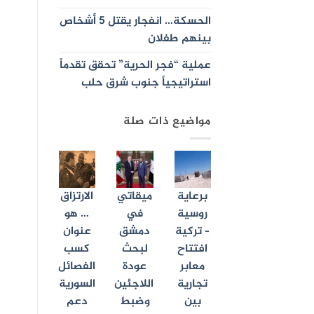
الحسكة… انفجار يقتل 5 أشخاص
بينهم طفلان
عملية “فجر الحرية” تحقق تقدماً
استراتيجياً جنوب شرق حلب
مواضيع ذات صلة
برعاية
ميقاتي
الارتزاق
روسية
في
… هو
– تركية
دمشق
عنوان
افتتاح
لبحث
كسب
معابر
عودة
الفصائل
تجارية
اللاجئين
السورية
بين
وضبط
دعم