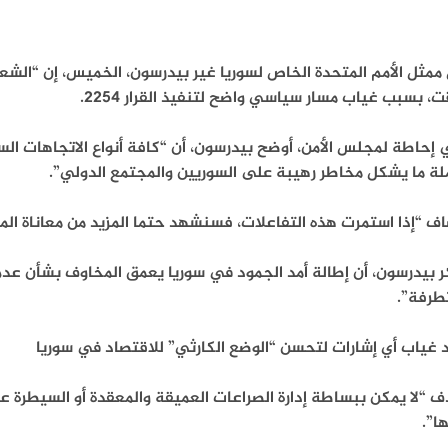
ممثل الأمم المتحدة الخاص لسوريا غير بيدرسون، الخميس، إن “الشع
ت، بسبب غياب مسار سياسي واضح لتنفيذ القرار 2254.
 إحاطة لمجلس الأمن، أوضح بيدرسون، أن “كافة أنواع الاتجاهات ا
لة ما يشكل مخاطر رهيبة على السوريين والمجتمع الدولي”.
ف “إذا استمرت هذه التفاعلات، فسنشهد حتما المزيد من معاناة الم
 بيدرسون، أن إطالة أمد الجمود في سوريا يعمق المخاوف بشأن عدم
طرفة”.
 غياب أي إشارات لتحسن “الوضع الكارثي” للاقتصاد في سوريا
ف “لا يمكن ببساطة إدارة الصراعات العميقة والمعقدة أو السيطرة
ا”.