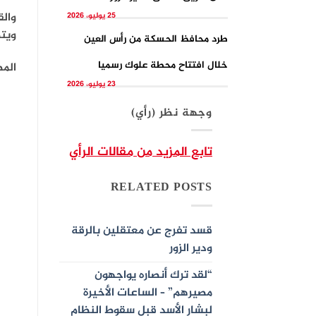
25 يوليو، 2026
ويتض
طرد محافظ الحسكة من رأس العين
خلال افتتاح محطة علوك رسميا
المص
23 يوليو، 2026
وجهة نظر (رأي)
تابع المزيد من مقالات الرأي
RELATED POSTS
قسد تفرج عن معتقلين بالرقة
ودير الزور
“لقد ترك أنصاره يواجهون
مصيرهم” – الساعات الأخيرة
لبشار الأسد قبل سقوط النظام