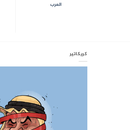
العرب
كريكاتير