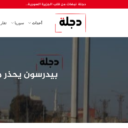
خطي
دجلة نبضات من قلب الجزيرة السورية..
لمحتوى
أحداث
سوريا
تقار
بيدرسون يحذر م