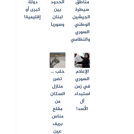
مناطق
الحدود
دولة
سيطرة
بين
كبرى أو
الجيشين
لبنان
إقليمية!
الوطني
وسوريا
السوري
والنظامي
الإعلام
حلب …
السوري
تضرر
في زمن
منازل
استبداد
السكان
آل
من
الأسد!
مقلع
مناس
بريف
عين