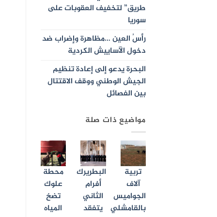
طريق” لتخفيف العقوبات على
سوريا
رأسُ العين …مظاهرة وإضراب ضد
دخول الآساييش الكردية
البحرة يدعو إلى إعادة تنظيم
الجيش الوطني ووقف الاقتتال
بين الفصائل
مواضيع ذات صلة
تربية
البطريرك
محطة
آلاف
أفرام
علوك
الجواميس
الثاني
تضخ
بالقامشلي
يتفقد
المياه