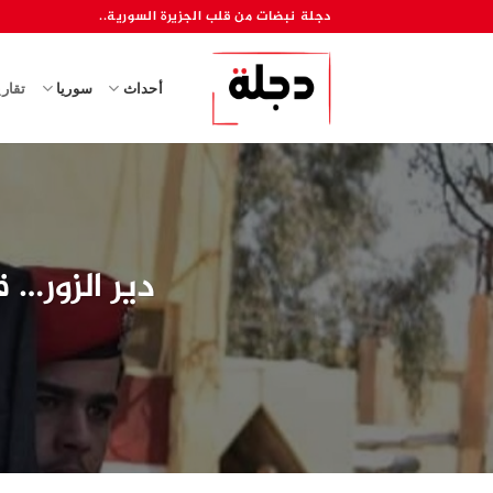
خطي
دجلة نبضات من قلب الجزيرة السورية..
لمحتوى
أحداث
سوريا
تقار
دير الزور… 