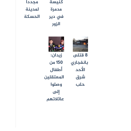
كنيسة
مجددا
مدمرة
لمدينة
في دير
الحسكة
الزور
8 قتلى
زيدان:
بانفجاري
150 من
الأحد
أطفال
شرق
المعتقلين
حلب
وصلوا
إلى
عائلاتهم