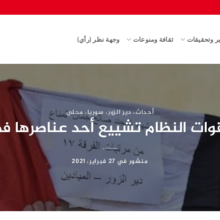
ير وتحقيقات
ثقافة ومنوعات
وجهة نظر (رأي)
أحداث
،
دير الزور
،
سوريا
،
محلي
قوات النظام تشييع أحد عناصرها ف
منشور في
27 فبراير، 2021