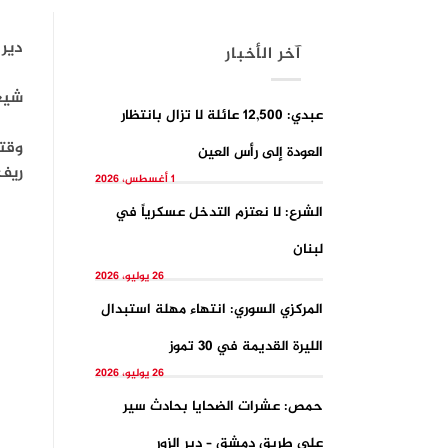
دير 
آخر الأخبار
شيعت
عبدي: 12,500 عائلة لا تزال بانتظار
وقت
العودة إلى رأس العين
ريف 
1 أغسطس، 2026
الشرع: لا نعتزم التدخل عسكرياً في
لبنان
26 يوليو، 2026
المركزي السوري: انتهاء مهلة استبدال
الليرة القديمة في 30 تموز
26 يوليو، 2026
حمص: عشرات الضحايا بحادث سير
على طريق دمشق – دير الزور