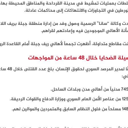
لطات بعمليات تمشيط في مدينة القرداحة والمناطق المحيطة بها
ورطين في التجاوزات والانتهاكات إلى محاكمات عادلة.
ت وكالة “سانا” الرسمية وصول وفد من إدارة منطقة جبلة بريف اللاذق
نة الأهالي الموجودين فيه وإعادتهم لقراهم.
ت مقاطع متداولة، أظهرت تجمعاً لأهالي ريف جبلة أمام القاعدة ال
الضحايا خلال 48 ساعة من المواجهات
لي:
74 مدنياً
من أهالي مدن وبلدات الساحل.
ن عناصر الأمن العام السوري ووزارة الدفاع والقوات الرديفة.
سلحاً من فلول النظام السابق والمتمردين والموالين لهم.