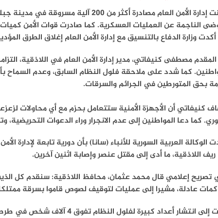
أعلنت إدارة الأمن العام مصادرة أكثر من 00
ضى الناجمة عن العمليات العسكرية. كما صادرت قوات الأمن كميات م
أكدت وزارة الدفاع بالتنسيق مع إدارة الأمن العام إغلاق الطرق المؤد
المقدم مصطفى كنيفاتي، مدير إدارة الأمن العام في اللاذقية، التزا
اطنين. كما شدد على ملاحقة فلول النظام السابق، وعدم السماح بأي 
مة بحق المتورطين في الجرائم والسرقات.
ف كنيفاتي أن الأجهزة الأمنية ستتعامل بحزم مع أي محاولات لزعزع
ري. كما دعا المواطنين إلى عدم الانجرار وراء الدعوات التحريضية، وت
ت الوكالة العربية السورية للأنباء (سانا) بأن دورية تابعة لإدارة ال
يف اللاذقية، ما أدى إلى مقتل عنصر وإصابة اثنين آخرين.
تصريح إعلامي قال محمد عثمان، محافظ اللاذقية: سنقدم كل الذين 
كمات عادلة، مشيرا إلى عمليات لتوقيف لصوص قاموا بسرقة ممتلكات
لى انتشار أعداد كبيرة لفلول النظام تفوق 4 آلاف شخص في طرطوس واللاذقية.