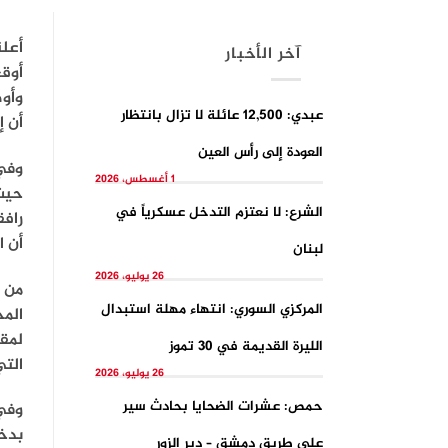
أعل
آخر الأخبار
أوقع
وأوض
عبدي: 12,500 عائلة لا تزال بانتظار
أن إ
العودة إلى رأس العين
وفي 
1 أغسطس، 2026
حيث
الشرع: لا نعتزم التدخل عسكرياً في
رافق
أن ا
لبنان
26 يوليو، 2026
من ج
المركزي السوري: انتهاء مهلة استبدال
المح
لمقا
الليرة القديمة في 30 تموز
التي
26 يوليو، 2026
حمص: عشرات الضحايا بحادث سير
وفي 
بدخو
على طريق دمشق – دير الزور