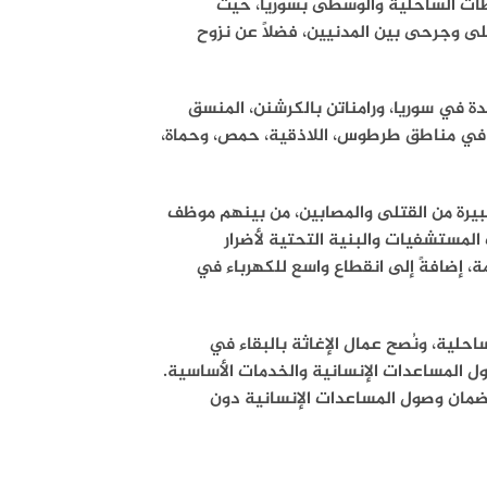
فظات الساحلية والوسطى بسوريا، حيث
ى وجرحى بين المدنيين، فضلًا عن نزوح
دة في سوريا، ورامناتن بالكرشنن، المنسق
يلة في مناطق طرطوس، اللاذقية، حمص، وحماة،
د كبيرة من القتلى والمصابين، من بينهم موظف
لمستشفيات والبنية التحتية لأضرار
إضافةً إلى انقطاع واسع للكهرباء في
حلية، ونُصح عمال الإغاثة بالبقاء في
ل المساعدات الإنسانية والخدمات الأساسية.
 وضمان وصول المساعدات الإنسانية دون