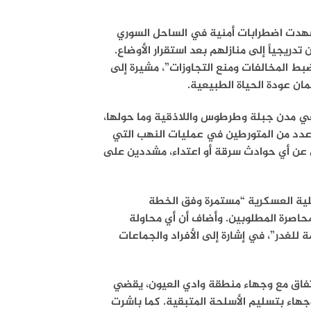
هدت اضطرابات أمنية في الساحل السوري
تدريجياً إلى منازلهم بعد استقرار الأوضاع.
ضبط المخالفات ومنع التجاوزات”، مشيرة إلى
ان عودة الحياة الطبيعية.
 في مدن جبلة وطرطوس واللاذقية وما حولها،
دد من المتورطين في عمليات النهب التي
وري عن أي حوادث سرقة أو اعتداء، مشددين على
ملية العسكرية “مستمرة وفق الخطة
حاصرة المطلوبين. وأضاف أن أي محاولة
 للغدر”، في إشارة إلى الأفراد والجماعات
 اتفاق مع وجهاء منطقة وادي العيون، يقضي
جهاء بتسليم الأسلحة المتبقية. كما باشرت