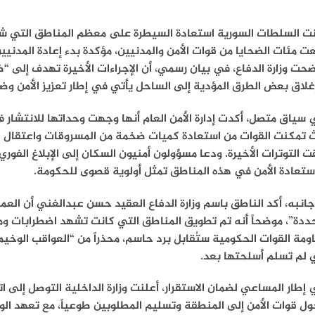
نت السلطات السورية استعادة السيطرة على معظم المناطق التي ش
ت مئات الضحايا من قوات الأمن والمدنيين، مؤكدة بدء إعادة المدنيين 
حت وزارة الدفاع، في بيان رسمي، أن الإجراءات الأخيرة تهدف إلى “
غلاق بعض الطرق المؤدية إلى الساحل يأتي في إطار تعزيز الأمن وضم
سياق متصل، أكدت إدارة الأمن العام أنها وجهت وحداتها للانتشار
 تمكنت القوات من استعادة كميات ضخمة من المسروقات واعتقال ع
ت التوترات الأخيرة. ودعا مسؤولون أمنيون السكان إلى الإبلاغ الف
ستعادة الأمن في هذه المناطق تمثل أولوية قصوى للحكومة.
انبه، أكد الناطق باسم وزارة الدفاع العقيد حسن عبدالغني أن الع
ددة”، موضحاً أنه تم تطويق المناطق التي كانت تشهد اضطرابات وم
ومة القوات الحكومية ستُقابل برد حاسم، محذراً من “العواقب الوخيمة
 لم تسلم أسلحتها بعد.
إطار المساعي لضمان الاستقرار، أعلنت وزارة الداخلية التوصل إلى
ل قوات الأمن إلى المنطقة وتسليم المطلوبين طوعياً، مع تعهد الو