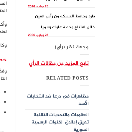
الس
25 يوليو، 2026
المت
طرد محافظ الحسكة من رأس العين
وأكد
خلال افتتاح محطة علوك رسميا
لطمأ
23 يوليو، 2026
وكان
وجهة نظر (رأي)
حصيلة 
تابع المزيد من مقالات الرأي
RELATED POSTS
التا
5
مظاهرات في درعا ضد انتخابات
125 م
الأسد
148 م
العقوبات والتحديات التقنية
تعيق إطلاق القنوات الرسمية
السورية