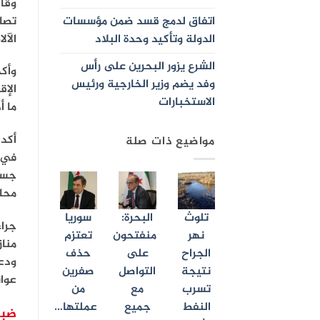
وقال
تصا
اتفاق لدمج قسد ضمن مؤسسات
الآل
الدولة وتأكيد وحدة البلاد
الشرع يزور البحرين على رأس
وأكد
وفد يضم وزير الخارجية ورئيس
الإق
الاستخبارات
ما أ
أكدت
مواضيع ذات صلة
في م
جسي
محاف
تلوث
البحرة:
سوريا
جراء
نهر
منفتحون
تعتزم
مناز
الجراح
على
حذف
ودعت
نتيجة
التواصل
صفرين
عوا
تسرب
مع
من
النفط
جميع
عملتها…
ضبط