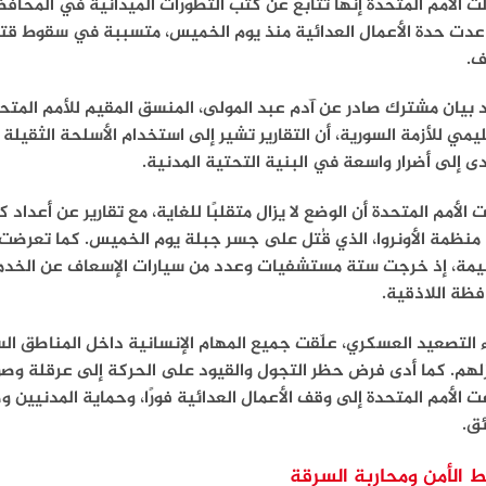
ت الأمم المتحدة إنها تتابع عن كثب التطورات الميدانية في المحا
عدت حدة الأعمال العدائية منذ يوم الخميس، متسببة في سقوط قتل
اف.
 بيان مشترك صادر عن آدم عبد المولى، المنسق المقيم للأمم المتح
ليمي للأزمة السورية، أن التقارير تشير إلى استخدام الأسلحة الثق
دى إلى أضرار واسعة في البنية التحتية المدنية.
 الأمم المتحدة أن الوضع لا يزال متقلبًا للغاية، مع تقارير عن أعدا
نظمة الأونروا، الذي قُتل على جسر جبلة يوم الخميس. كما تعرضت ا
مة، إذ خرجت ستة مستشفيات وعدد من سيارات الإسعاف عن الخدمة، 
ظة اللاذقية.
 التصعيد العسكري، علّقت جميع المهام الإنسانية داخل المناطق السا
لهم. كما أدى فرض حظر التجول والقيود على الحركة إلى عرقلة وصو
 الأمم المتحدة إلى وقف الأعمال العدائية فورًا، وحماية المدنيين
ئق.
 الأمن ومحاربة السرقة