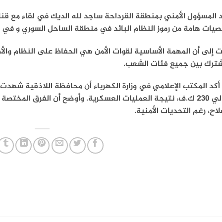
 المسؤول الأمني بمنطقة القرداحة ساجد لله الديك في لقاء مع قناة
يات هامة من رموز النظام البائد في منطقة الساحل السوري و في م
 إلى أن المهمة الأساسية لقوات الأمن هي الحفاظ على النظام وال
شترك بين جميع فئات الشعب.
أكد المكتب الإعلامي في وزارة الكهرباء أن محافظة اللاذقية شهدت ا
العالي 230 ك.ف، نتيجة العمليات العسكرية. وأوضح أن الفرق المخ
لاح، رغم التحديات الأمنية.