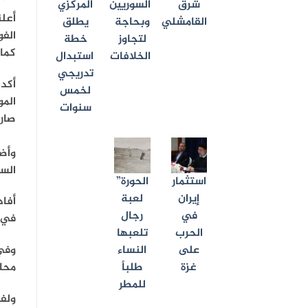
شرق
السوريين
المركزي
القامشلي
وبحاجة
يطلق
الفو
لتجاوز
خطة
كما 
الخلافات
استبدال
تدريجي
أكد 
لخمس
المو
سنوات
صار
وأضا
السو
استثمار
الحورة”
إيران
لعبة
أفاد
في
رجال
في ر
الحرب
تلعبها
وفي 
على
النساء
محا
غزة
طلباً
للمطر
ولفت إ