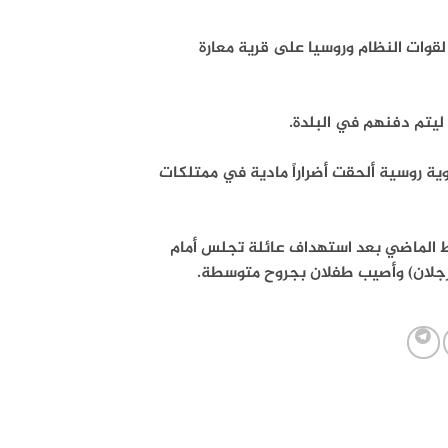
مبارك بقصف لقوات النظام وروسيا على قرية معارة
ليتم دفنهم في البلدة.
ية روسية ألحقت أضراراً مادية في ممتلكات
ت النظام وروسيا مجزرة في بلدة معارة النعسان في 12 شباط الماضي بعد استهداف عائلة تجلس أمام