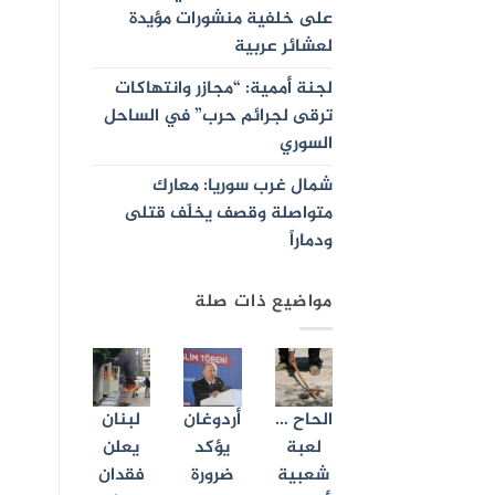
على خلفية منشورات مؤيدة
لعشائر عربية
لجنة أممية: “مجازر وانتهاكات
ترقى لجرائم حرب” في الساحل
السوري
شمال غرب سوريا: معارك
متواصلة وقصف يخلّف قتلى
ودماراً
مواضيع ذات صلة
الحاح …
أردوغان
لبنان
لعبة
يؤكد
يعلن
شعبية
ضرورة
فقدان