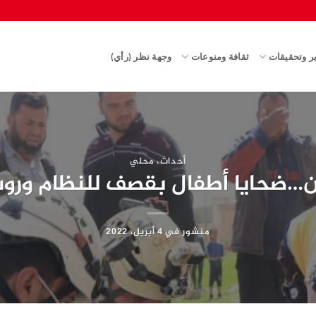
ير وتحقيقات
ثقافة ومنوعات
وجهة نظر (رأي)
أحداث
،
محلي
ن…ضحايا أطفال بقصف للنظام ورو
منشور في
4 أبريل، 2022