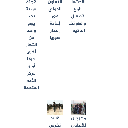
أقصتها
التعاون
لاجئة
برامج
الدولي
سورية
الأطفال
في
بعد
والهواتف
إعادة
يوم
الذكية
إعمار
واحد
سوريا
من
انتحار
أخرى
حرقا
أمام
مركز
للأمم
المتحدة
مهرجان
قسد
للأغاني
تفرض