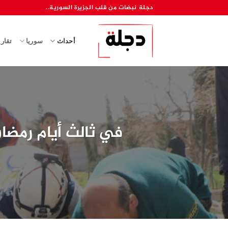
خطي
دجلة نبضات من قلب الجزيرة السورية..
لمحتوى
أحداث
سوريا
تقار
في ثالث أيام رمضا