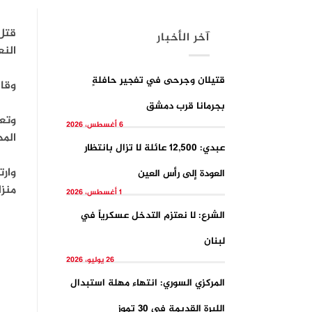
آخر الأخبار
النع
قتيلان وجرحى في تفجيرِ حافلةٍ
وقال
بجرمانا قرب دمشق
وتعر
6 أغسطس، 2026
الم
عبدي: 12,500 عائلة لا تزال بانتظار
العودة إلى رأس العين
منزلها بقذ
1 أغسطس، 2026
الشرع: لا نعتزم التدخل عسكرياً في
لبنان
26 يوليو، 2026
المركزي السوري: انتهاء مهلة استبدال
الليرة القديمة في 30 تموز