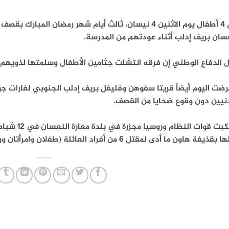
قتل 4 أطفال يوم الاثنين 4 نيسان، ثالث أيام شهر رمضان ال
سان بريف إدلب أثناء عودتهم من المدرسة.
 الدفاع الوطني إن فرقه انتشلت جثامين الأطفال وسلمتها لذويهم 
ضت اليوم أيضاً قريتا سفوهن وفليفل بريف إدلب الجنوبي لغارات جو
دنيين دون وقوع ضحايا من القصف.
وارتكبت قوا
يفة هاون ما أدى لمقتل 6 من أفراد العائلة (طفلان وامرأتان ورجلان) وأصيب طفلان بجروح متوسطة.