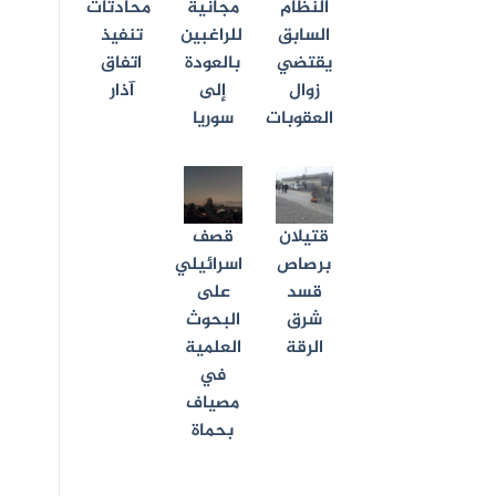
النظام
مجانية
محادثات
السابق
للراغبين
تنفيذ
يقتضي
بالعودة
اتفاق
زوال
إلى
آذار
العقوبات
سوريا
قتيلان
قصف
برصاص
اسرائيلي
قسد
على
شرق
البحوث
الرقة
العلمية
في
مصياف
بحماة