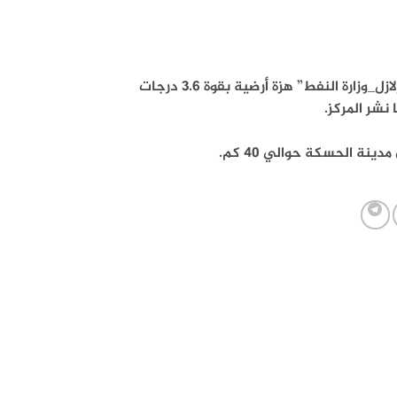
وسجلت محطات الشبكة الوطنية للرصد الزلزالي في “المركز الوطني للزلازل_وزارة النفط” هزة أرضية بقوة 3.6 درجات