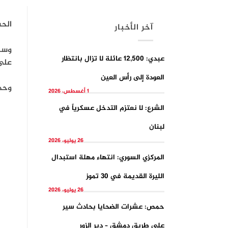
الح
آخر الأخبار
عبدي: 12,500 عائلة لا تزال بانتظار
على مقياس ر
العودة إلى رأس العين
وحدثت الهزة 
1 أغسطس، 2026
الشرع: لا نعتزم التدخل عسكرياً في
لبنان
26 يوليو، 2026
المركزي السوري: انتهاء مهلة استبدال
الليرة القديمة في 30 تموز
26 يوليو، 2026
حمص: عشرات الضحايا بحادث سير
على طريق دمشق – دير الزور