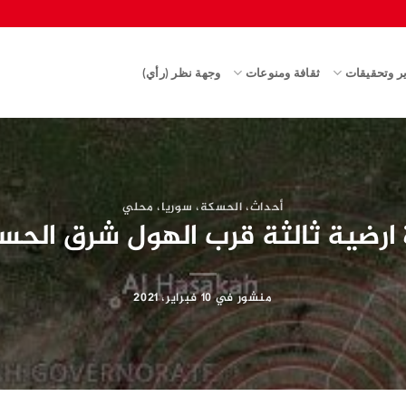
ير وتحقيقات
ثقافة ومنوعات
وجهة نظر (رأي)
أحداث
،
الحسكة
،
سوريا
،
محلي
 ارضية ثالثة قرب الهول شرق الحس
منشور في
10 فبراير، 2021