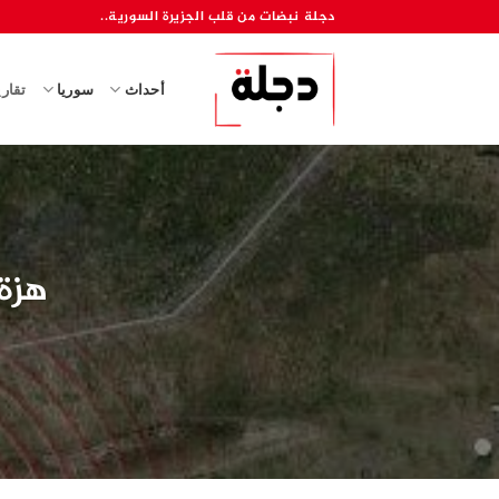
خطي
دجلة نبضات من قلب الجزيرة السورية..
لمحتوى
أحداث
سوريا
تقار
هزة