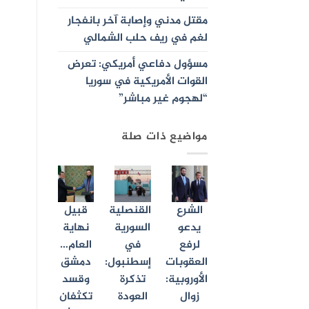
مقتل مدني وإصابة آخر بانفجار
لغم في ريف حلب الشمالي
مسؤول دفاعي أمريكي: تعرض
القوات الأمريكية في سوريا
“لهجوم غير مباشر”
مواضيع ذات صلة
الشرع
القنصلية
قبيل
يدعو
السورية
نهاية
لرفع
في
العام…
العقوبات
إسطنبول:
دمشق
الأوروبية:
تذكرة
وقسد
زوال
العودة
تكثفان