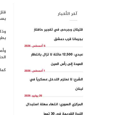
آخر الأخبار
بسه
قتيلان وجرحى في تفجيرِ حافلةٍ
وذك
بطير
بجرمانا قرب دمشق
6 أغسطس، 2026
وأصي
عبدي: 12,500 عائلة لا تزال بانتظار
الحا
العودة إلى رأس العين
كما
1 أغسطس، 2026
الشرع: لا نعتزم التدخل عسكرياً في
لبنان
26 يوليو، 2026
المركزي السوري: انتهاء مهلة استبدال
الليرة القديمة في 30 تموز