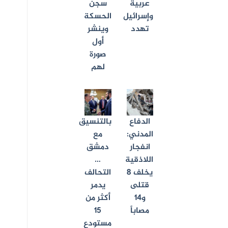
عربية
سجن
وإسرائيل
الحسكة
تهدد
وينشر
أول
صورة
لهم
الدفاع
بالتنسيق
المدني:
مع
انفجار
دمشق
اللاذقية
…
يخلف 8
التحالف
قتلى
يدمر
و14
أكثر من
مصاباً
15
مستودع