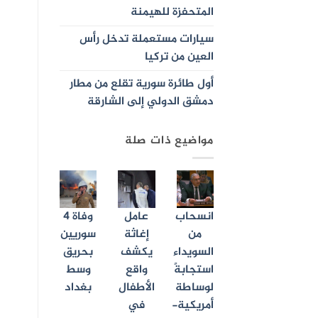
المتحفزة للهيمنة
سيارات مستعملة تدخل رأس
العين من تركيا
أول طائرة سورية تقلع من مطار
دمشق الدولي إلى الشارقة
مواضيع ذات صلة
انسحاب
عامل
وفاة 4
من
إغاثة
سوريين
السويداء
يكشف
بحريق
استجابةً
واقع
وسط
لوساطة
الأطفال
بغداد
أمريكية-
في