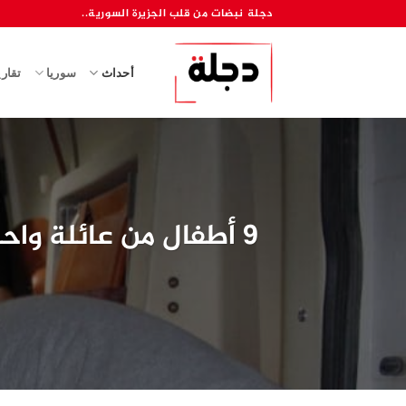
خطي
دجلة نبضات من قلب الجزيرة السورية..
لمحتوى
أحداث
سوريا
تقار
9 أطفال من عائلة واحدة ضحايا لقصف ليلي للنظام وروسيا على قسطون بحماة