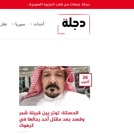
خطي
دجلة نبضات من قلب الجزيرة السورية..
لمحتوى
أحداث
سوريا
تقار
26
أكتوبر
الحسكة: توتر بين قبيلة شمر
وقسد بعد مقتل أحد رجالها في
كرهوك