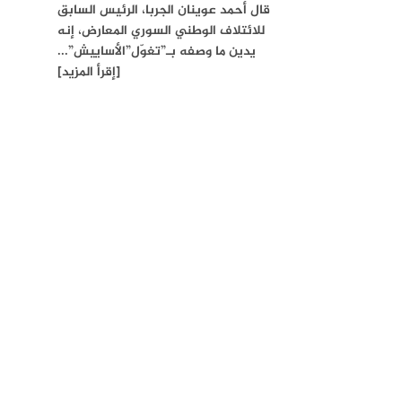
قال أحمد عوينان الجربا، الرئيس السابق
للائتلاف الوطني السوري المعارض، إنه
يدين ما وصفه بـ”تغوّل”الأساييش”...
[إقرأ المزيد]