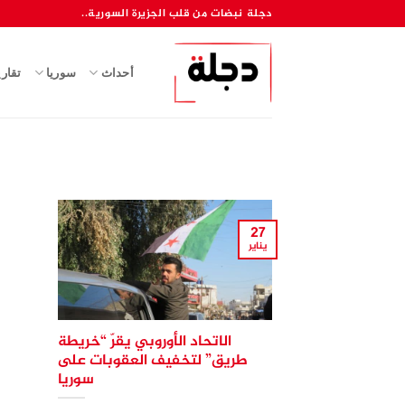
خطي
دجلة نبضات من قلب الجزيرة السورية..
لمحتوى
أحداث
سوريا
تقار
27
يناير
الاتحاد الأوروبي يقرّ “خريطة
طريق” لتخفيف العقوبات على
سوريا