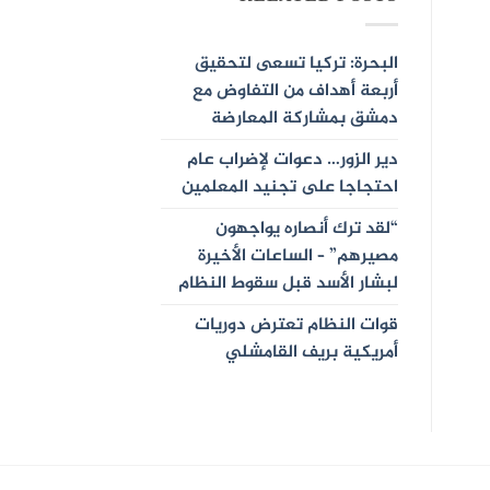
البحرة: تركيا تسعى لتحقيق
أربعة أهداف من التفاوض مع
دمشق بمشاركة المعارضة
دير الزور… دعوات لإضراب عام
احتجاجا على تجنيد المعلمين
“لقد ترك أنصاره يواجهون
مصيرهم” – الساعات الأخيرة
لبشار الأسد قبل سقوط النظام
قوات النظام تعترض دوريات
أمريكية بريف القامشلي