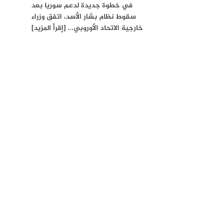
في خطوة جديدة لدعم سوريا بعد
سقوط نظام بشار الأسد، اتفق وزراء
خارجية الاتحاد الأوروبي... [إقرأ المزيد]