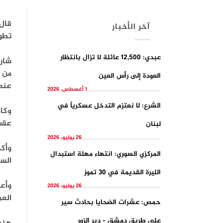
آخر الأخبار
تطو
عبدي: 12,500 عائلة لا تزال بانتظار
شارك
من ا
العودة إلى رأس العين
عنه
1 أغسطس، 2026
الشرع: لا نعتزم التدخل عسكرياً في
عقب 
لبنان
26 يوليو، 2026
وأكد
المركزي السوري: انتهاء مهلة استبدال
الس
الليرة القديمة في 30 تموز
وأع
26 يوليو، 2026
الع
حمص: عشرات الضحايا بحادث سير
على طريق دمشق – دير الزور