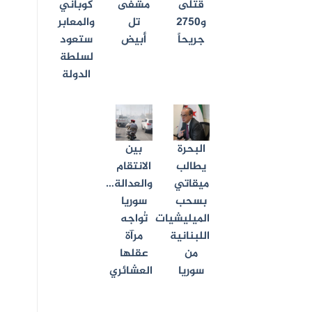
قتلى
مشفى
كوباني
و2750
تل
والمعابر
جريحاً
أبيض
ستعود
لسلطة
الدولة
البحرة
بين
يطالب
الانتقام
ميقاتي
والعدالة…
بسحب
سوريا
الميليشيات
تُواجه
اللبنانية
مرآة
من
عقلها
سوريا
العشائري