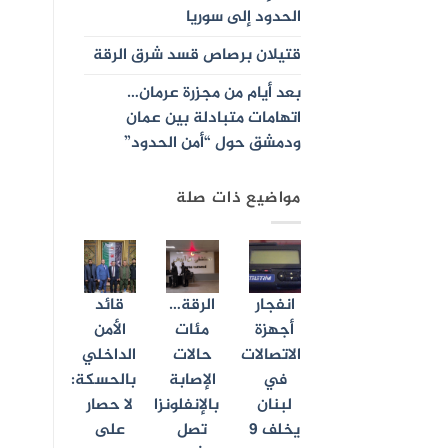
الحدود إلى سوريا
قتيلان برصاص قسد شرق الرقة
بعد أيام من مجزرة عرمان…
اتهامات متبادلة بين عمان
ودمشق حول “أمن الحدود”
مواضيع ذات صلة
انفجار
الرقة…
قائد
أجهزة
مئات
الأمن
الاتصالات
حالات
الداخلي
في
الإصابة
بالحسكة:
لبنان
بالإنفلونزا
لا حصار
يخلف 9
تصل
على