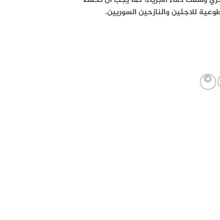
ي وسفك دماء الأبرياء، كما يجب أن تحفظ
عية للاجئين والنازحين السوريين.