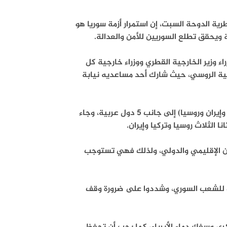
بالعاصمة القطرية الدوحة السبت، إن استمرار أزمة سوريا هو
يحقق تطلع السوريين للأمن والعدالة.
اء وزير الخارجية القطري ووزراء خارجية كل
رجية الروسي، حيث شارك أحد مساعديه نيابة
وكان هذا الاجتماع هو الأول من نوعه الذي يضم دول أستانا الثلاث (تركيا وإيران وروسيا) إلى جانب 5 دول عربية، وجاء
الثلاث روسيا وتركيا وإيران.
لأمن الإقليمي والدولي، ولذلك فهي تستوجب
ات للشعب السوري، وشددوا على ضرورة وقف