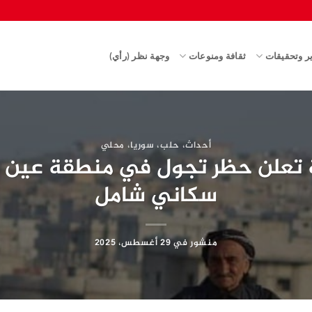
ير وتحقيقات
ثقافة ومنوعات
وجهة نظر (رأي)
أحداث
،
حلب
،
سوريا
،
محلي
دية تعلن حظر تجول في منطقة عين ا
سكاني شامل
منشور في
29 أغسطس، 2025