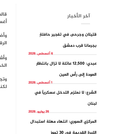
آخر الأخبار
أغس
قتيلان وجرحى في تفجيرِ حافلةٍ
وأض
الرق
بجرمانا قرب دمشق
6 أغسطس، 2026
وأش
عبدي: 12,500 عائلة لا تزال بانتظار
الخ
العودة إلى رأس العين
1 أغسطس، 2026
لكنه
الشرع: لا نعتزم التدخل عسكرياً في
لبنان
26 يوليو، 2026
المركزي السوري: انتهاء مهلة استبدال
الليرة القديمة في 30 تموز