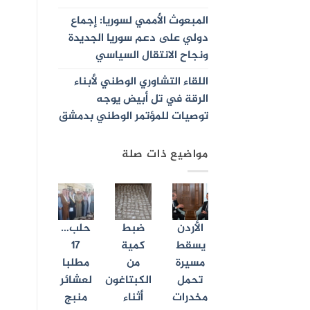
المبعوث الأممي لسوريا: إجماع
دولي على دعم سوريا الجديدة
ونجاح الانتقال السياسي
اللقاء التشاوري الوطني لأبناء
الرقة في تل أبيض يوجه
توصيات للمؤتمر الوطني بدمشق
مواضيع ذات صلة
الأردن
ضبط
حلب…
يسقط
كمية
17
مسيرة
من
مطلبا
تحمل
الكبتاغون
لعشائر
مخدرات
أثناء
منبج