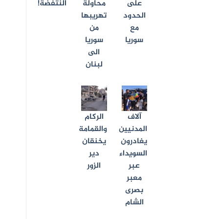
على
محاولة
النتفضة!
الحدود
تهريبها
مع
من
سوريا
سوريا
الى
لبنان
آلاف
الركام
المدنيين
والقمامة
يغادرون
يخنقان
السويداء
دير
عبر
الزور
معبر
بصرى
الشام