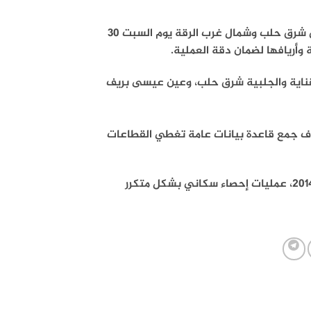
قالت الإدارة الذاتية الكردية إنها ستجري إحصاءً سكانياً شاملاً في مناطق شرق حلب وشمال غرب الرقة يوم السبت 30
أريافها لضمان دقة العملية.
قناية والجلبية شرق حلب، وعين عيسى بريف
دف جمع قاعدة بيانات عامة تغطي القطاعات
وتجري الإدارة الكردية، التي أسسها حزب الاتحاد الديمقراطي PYD عام 2014، عمليات إحصاء سكاني بشكل متكرر