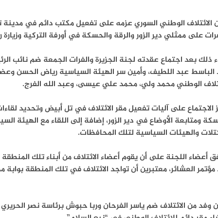
 الائتلاف الوطني السوري عزمه على تفعيل مكتب دائم في مدينة تل
رات على ممثلي دير الزور والرقة والحسكة في أورفة التركية وزيارة 
 ذلك بعد اجتماع عقدته لجنة الجزيرة والفرات الجمعة ضم نائب الر
الباسط عبد اللطيف، وأمين سر الهيئة السياسية رياض الحسن وعضو 
تلاف الوطني محمد ولي، محمد علي عيسى، وعبد الله الفرج.
 الاجتماع على آليات تفعيل مقر الائتلاف في تل أبيض وتحديد لقاء
كة ومتابعة الأوضاع في دير الزور، إضافة إلى اللقاء مع الهيئة الس
تلات والهيئات السياسية لتلك المحافظات.
ق أعضاء اللجنة على أن يقوم أعضاء الائتلاف من أبناء تلك المنطقة
مؤتمر العشائر، معتبرين أن تواجد الائتلاف في تلك المنطقة بوابة مه
 وفد من الائتلاف ضم ياسر الفرحان وربا حبوش برئاسة نصر الحريري 