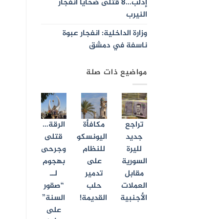
إدلب…8 قتلى ضحايا انفجار
النيرب
وزارة الداخلية: انفجار عبوة
ناسفة في دمشق
مواضيع ذات صلة
تراجع
مكافأة
الرقة…
جديد
اليونسكو
قتلى
لليرة
للنظام
وجرحى
السورية
على
بهجوم
مقابل
تدمير
لــ
العملات
حلب
“صقور
الأجنبية
القديمة!
السنة”
على