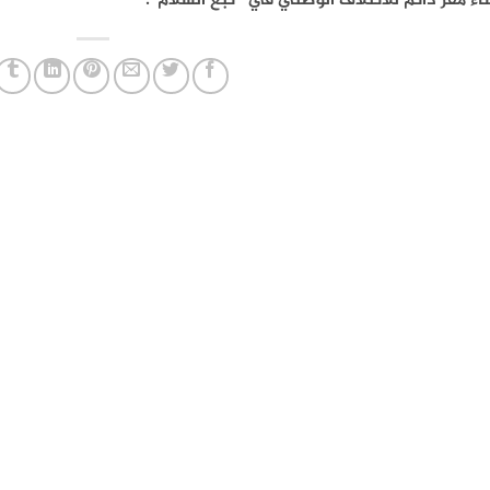
اء مقر دائم للائتلاف الوطني في “نبع السلام”.