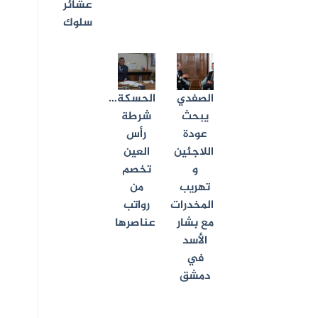
عشائر
سلوك
الصفدي
الحسكة…
يبحث
شرطة
عودة
رأس
اللاجئين
العين
و
تخصم
تهريب
من
المخدرات
رواتب
مع بشار
عناصرها
الأسد
في
دمشق