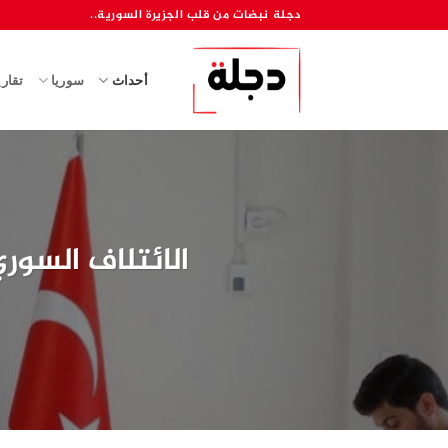
خطي
دجلة نبضات من قلب الجزيرة السورية..
لمحتوى
أحداث
سوريا
تقار
الائتلاف السور