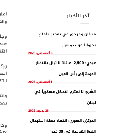
أعلن
آخر الأخبار
والف
قتيلان وجرحى في تفجيرِ حافلةٍ
وجاء
عبد 
بجرمانا قرب دمشق
الائ
6 أغسطس، 2026
عبدي: 12,500 عائلة لا تزال بانتظار
وركز
الحس
العودة إلى رأس العين
التك
1 أغسطس، 2026
الشرع: لا نعتزم التدخل عسكرياً في
واتف
لبنان
بعد 
26 يوليو، 2026
المركزي السوري: انتهاء مهلة استبدال
وكان
الليرة القديمة في 30 تموز