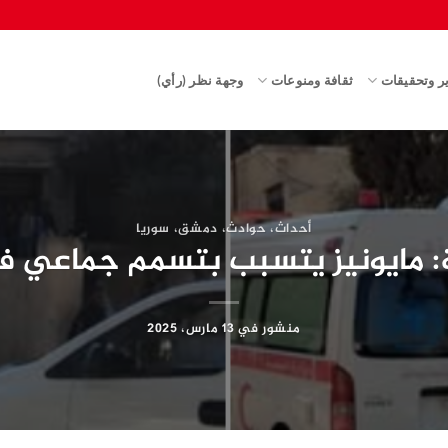
ير وتحقيقات
ثقافة ومنوعات
وجهة نظر (رأي)
أحداث
،
حوادث
،
دمشق
،
سوريا
ة: مايونيز يتسبب بتسمم جماعي 
منشور في
13 مارس، 2025