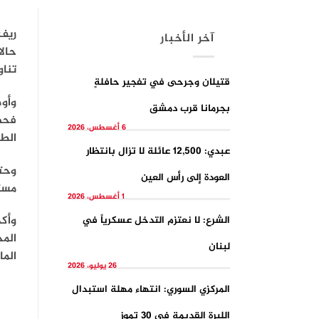
ريف
آخر الأخبار
حالا
تناو
قتيلان وجرحى في تفجيرِ حافلةٍ
وأوض
بجرمانا قرب دمشق
فحص 
6 أغسطس، 2026
الطب
عبدي: 12,500 عائلة لا تزال بانتظار
العودة إلى رأس العين
مستشفى الزب
1 أغسطس، 2026
وأكد
الشرع: لا نعتزم التدخل عسكرياً في
لبنان
الما
26 يوليو، 2026
المركزي السوري: انتهاء مهلة استبدال
الليرة القديمة في 30 تموز