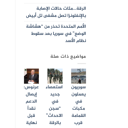
الرقة…مئات حالات الإصابة
بالإنفلونزا تصل مشفى تل أبيض
الأمم المتحدة تحذر من “هشاشة
الوضع” في سوريا بعد سقوط
نظام الأسد
مواضيع ذات صلة
سوريون
استعصاء
عرنوس:
يعملون
جديد
إيصال
في
في
الدعم
مكبات
“سجن
نقداً
القمامة
الاحداث”
قبل
قرب
بالرقة
نهاية