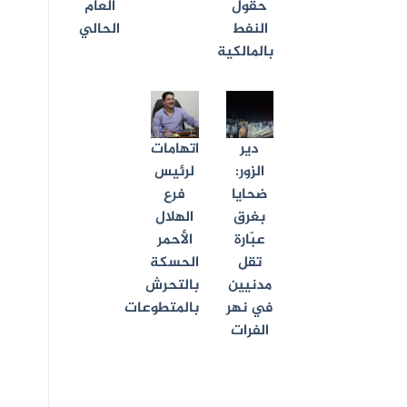
حقول
العام
النفط
الحالي
بالمالكية
دير
اتهامات
الزور:
لرئيس
ضحايا
فرع
بغرق
الهلال
عبّارة
الأحمر
تقل
الحسكة
مدنيين
بالتحرش
في نهر
بالمتطوعات
الفرات