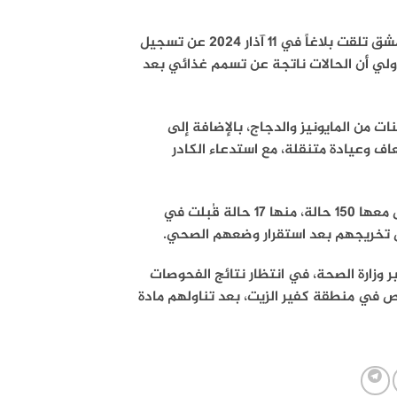
– أعلنت وزارة الصحة السورية أن مديرية صحة ريف دمشق تلقت بلاغاً في 11 آذار 2024 عن تسجيل
ولي أن الحالات ناتجة عن تسمم غذائي بعد
ت من المايونيز والدجاج، بالإضافة إلى
اف وعيادة متنقلة، مع استدعاء الكادر
وحتى الساعة 21:30 من مساء اليوم، بلغ إجمالي الحالات التي تم التعامل معها 150 حالة، منها 17 حالة قُبلت في
بر وزارة الصحة، في انتظار نتائج الفحوصات
 تم تسجيل حالات إصابة محدودة لعائلة مكونة من 7 أشخاص في منطقة كفير الزيت، بعد تناولهم مادة