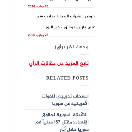
26 يوليو، 2026
حمص: عشرات الضحايا بحادث سير
على طريق دمشق – دير الزور
25 يوليو، 2026
وجهة نظر (رأي)
تابع المزيد من مقالات الرأي
RELATED POSTS
انسحاب تدريجي للقوات
الأمريكية من سوريا
الشَّبكة السورية لحقوق
الإنسان: مقتل 157 مدنياً في
سوريا خلال أيار