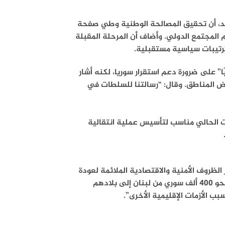
أحد، أن تحقيق المصالحة الوطنية وطي صفحة
م المجتمع الدولي. وأضاف أن المرحلة المقبلة
رتيبات سياسية مستقبلية.
ًا” على ضرورة دعم استقرار سوريا، لكنه أشار
ض المناطق. وقال: “رسالتنا للسلطات في
قت الحالي مناسب لتأسيس عملية انتقالية
لظروف الأمنية والاقتصادية الملائمة لعودة
النازحين داخليًا واللاجئين في الخارج. وأضاف: “لدينا تقارير تفيد بعودة نحو 400 ألف سوري من لبنان إلى بلادهم
ب الأزمات الإقليمية الأخرى”.