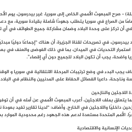
ة) – صرح المبعوث الأممي الخاص إلى سوريا، غير بيدرسون، يوم ال
 عامًا من الصراع في سوريا يتطلب جهودًا شاملة بقيادة سورية، مع دع
غي أن تركز على وحدة البلاد وضمان مشاركة جميع الطوائف في أي ت
 بيدرسون، في تصريحات لقناة الجزيرة، أن هناك “إجماعًا دوليًا مبدئي
 استمرار التحديات في الميدان، بما في ذلك الفوضى والعنف في بع
ا واضحة، يجب أن تكون البلاد للجميع دون أي إقصاء”.
ف يجب البدء في وضع ترتيبات المرحلة الانتقالية في سوريا و الو
 وناجحة، داعيا الفصائل الحفاظ على المدنيين والنظام في البلاد.
 اللاجئين والنازحين
ا يتعلق بملف اللاجئين، أعرب المبعوث الأممي عن أمله في أن توفر ا
ًا. الأمم المتحدة مستعدة لدعم هذه الجهود رغم محدودية الموارد بسب
ديات الإنسانية والاقتصادية