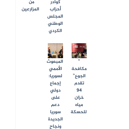
كوادر
من
أحزاب
المزارعين
المجلس
الوطني
الكردي
”
المبعوث
مكافحة
الأممي
الجوع”
لسوريا:
تقدم
إجماع
94
دولي
خزان
على
مياه
دعم
للحسكة
سوريا
الجديدة
ونجاح