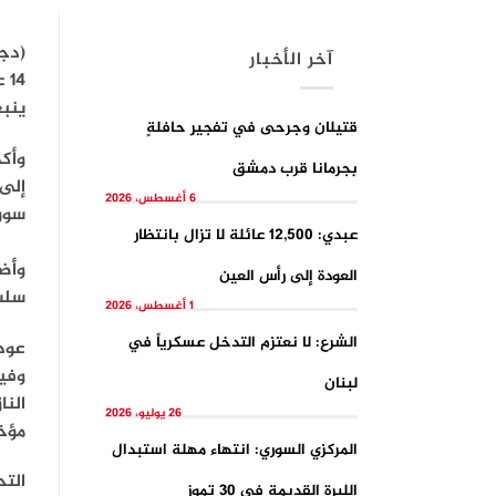
(دجل
آخر الأخبار
14
ينب
قتيلان وجرحى في تفجيرِ حافلةٍ
وأكد
بجرمانا قرب دمشق
إلى
6 أغسطس، 2026
سوري
عبدي: 12,500 عائلة لا تزال بانتظار
وأضا
العودة إلى رأس العين
سلسة
1 أغسطس، 2026
الشرع: لا نعتزم التدخل عسكرياً في
عودة
وفيم
لبنان
26 يوليو، 2026
مؤخر
المركزي السوري: انتهاء مهلة استبدال
التح
الليرة القديمة في 30 تموز