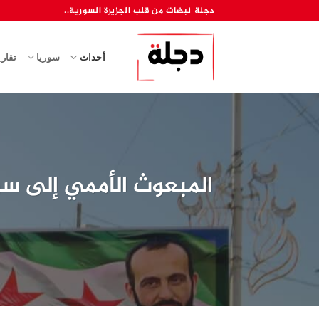
خطي
دجلة نبضات من قلب الجزيرة السورية..
لمحتوى
أحداث
سوريا
تقار
المبعوث الأممي إلى سو