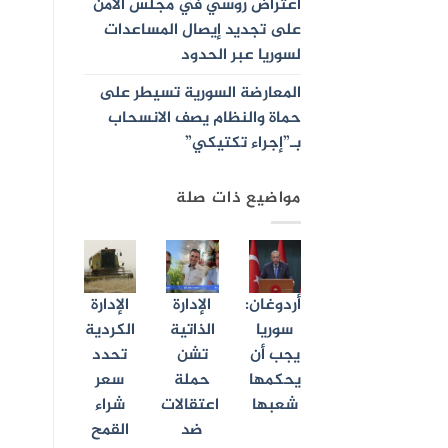
اعتراض روسي في مجلس الأمن
على تجديد إيصال المساعدات
لسوريا عبر الحدود
المعارضة السورية تسيطر على
حماة والنظام يصف الانسحاب
بـ”إجراء تكتيكي”
مواضيع ذات صلة
أردوغان:
الإدارة
الإدارة
سوريا
الذاتية
الكردية
يجب أن
تشن
تحدد
يحكمها
حملة
سعر
شعبها
اعتقالات
شراء
ضد
القمح