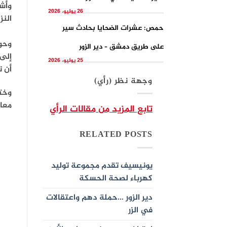
وأشا
26 يوليو، 2026
النز
حمص: عشرات الضحايا بحادث سير
على طريق دمشق – دير الزور
إلى
25 يوليو، 2026
أن 
وجهة نظر (رأي)
وختم
معان
تابع المزيد من مقالات الرأي
RELATED POSTS
يونيسيف تقدم مجموعة توليد
كهرباء لصحة الحسكة
دير الزور …حملة دهم واعتقالات
في الزر