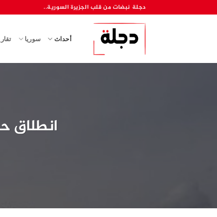
خطي
دجلة نبضات من قلب الجزيرة السورية..
لمحتوى
أحداث
سوريا
تقار
انطلاق ح