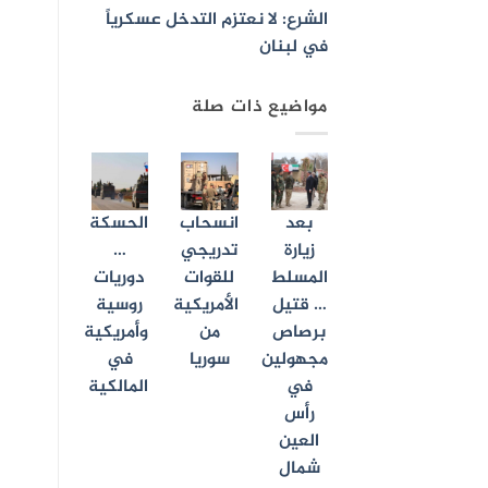
الشرع: لا نعتزم التدخل عسكرياً
في لبنان
مواضيع ذات صلة
بعد
انسحاب
الحسكة
زيارة
تدريجي
…
المسلط
للقوات
دوريات
… قتيل
الأمريكية
روسية
برصاص
من
وأمريكية
مجهولين
سوريا
في
في
المالكية
رأس
العين
شمال