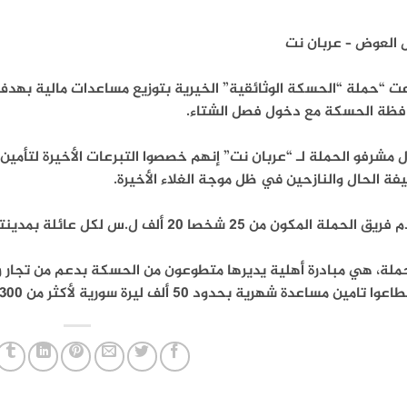
 العوض – عربان نت
 “حملة “الحسكة الوثائقية” الخيرية بتوزيع مساعدات مالية بهدف
فظة الحسكة مع دخول فصل الشتاء.
 مشرفو الحملة لـ “عربان نت” إنهم خصصوا التبرعات الأخيرة لتأمين
ة الحال والنازحين في ظل موجة الغلاء الأخيرة.
الحملة المكون من 25 شخصا 20 ألف ل.س لكل عائلة بمدينتي الحسكة والقامشلي وريفهما.
حملة، هي مبادرة أهلية يديرها متطوعون من الحسكة بدعم من تجار 
ا تامين مساعدة شهرية بحدود 50 ألف ليرة سورية لأكثر من 1300 عائلة.