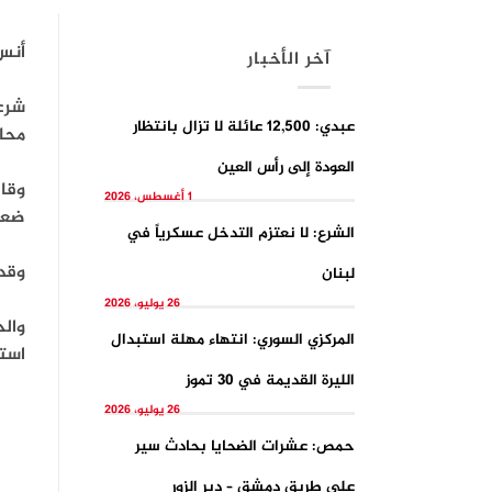
أنس
آخر الأخبار
شرعت
عبدي: 12,500 عائلة لا تزال بانتظار
محا
العودة إلى رأس العين
وقال
1 أغسطس، 2026
ضعيف
الشرع: لا نعتزم التدخل عسكرياً في
وقدم فريق 
لبنان
26 يوليو، 2026
وال
المركزي السوري: انتهاء مهلة استبدال
استطاعو
الليرة القديمة في 30 تموز
26 يوليو، 2026
حمص: عشرات الضحايا بحادث سير
على طريق دمشق – دير الزور