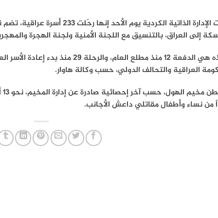
كة إلى العراق، بالتنسيق مع اللجنة الأمنية ولجنة الهجرة والمهج
ومة العراقية والتحالف الدولي، حسب وكالة هاوار.
ً من نساء وأطفال مقاتلي داعش الأجانب.