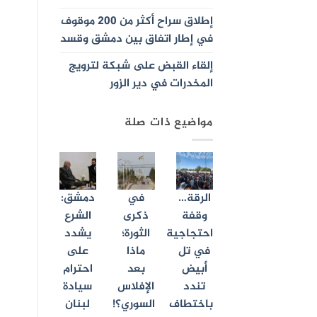
إطلاق سراح أكثر من 200 موقوف
في إطار اتفاق بين دمشق وقسد
إلقاء القبض على شبكة لترويج
المخدرات في دير الزور
مواضيع ذات صلة
الرقة…
في
دمشق:
وقفة
ذكرى
الشرع
احتجاجية
الثورة؛
يشدد
في تل
ماذا
على
أبيض
بعد
احترام
تندد
الإفلاس
سيادة
باختطاف
السوري؟!
لبنان