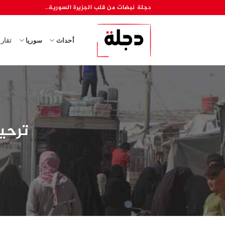
خطي
دجلة نبضات من قلب الجزيرة السورية..
لمحتوى
أحداث
سوريا
تقار
ترحيل 233 أسرة من مخيم ال