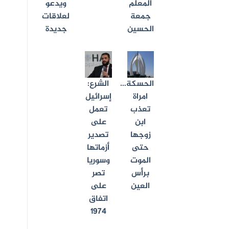
المعلم
ويدعو
جمعة
لعلاقات
الحسين
جديدة
الحسكة…
الشرع:
امراة
إسرائيل
تعذب
تعمل
ابن
على
زوجها
تصدير
حتى
أزماتها
الموت
وسوريا
برأس
تصر
العين
على
اتفاق
1974