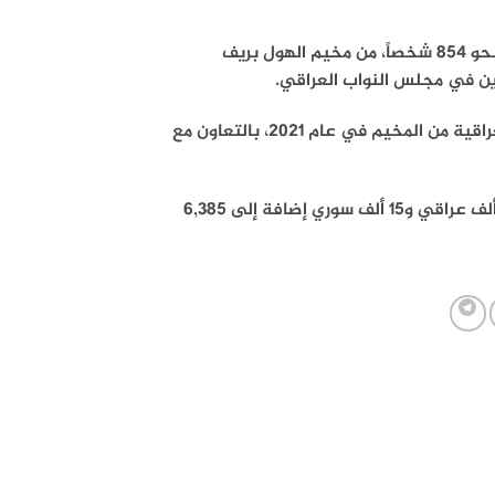
قالت الإدارة الذاتية الكردية يوم الأحد إنها رحّلت 233 أسرة عراقية، تضم نحو 854 شخصاً، من مخيم الهول بريف
رين في مجلس النواب العراقي.
وهذه هي الدفعة 12 منذ مطلع العام، والرحلة 29 منذ بدء إعادة الأسر العراقية من المخيم في عام 2021، بالتعاون مع
ويقطن مخيم الهول، حسب آخر إحصائية صادرة عن إدارة المخيم، نحو 13 ألف عراقي و15 ألف سوري إضافة إلى 6,385