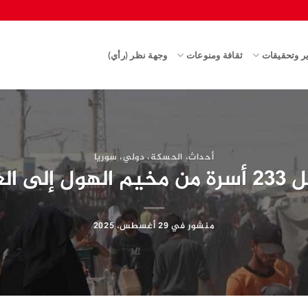
ير وتحقيقات
ثقافة ومنوعات
وجهة نظر (رأي)
أحداث
،
الحسكة
،
دولي
،
سوريا
هول إلى العراق
منشور في
29 أغسطس، 2025