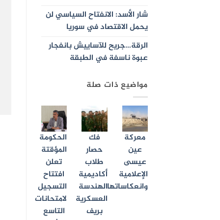
شار الأسد: الانفتاح السياسي لن
يحمل الاقتصاد في سوريا
الرقة…جريح للآساييش بانفجار
عبوة ناسفة في الطبقة
مواضيع ذات صلة
معركة
فك
الحكومة
عين
حصار
المؤقتة
عيسى
طلاب
تعلن
الإعلامية
أكاديمية
افتتاح
وانعكاساتها
الهندسة
التسجيل
العسكرية
لامتحانات
بريف
التاسع