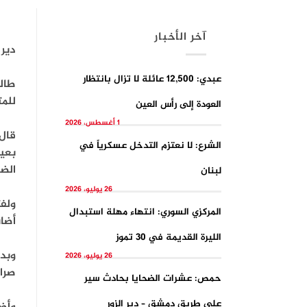
آخر الأخبار
دير 
عبدي: 12,500 عائلة لا تزال بانتظار
طالب
للم
العودة إلى رأس العين
1 أغسطس، 2026
قال 
الشرع: لا نعتزم التدخل عسكرياً في
بعيد
الض
لبنان
26 يوليو، 2026
ولف
المركزي السوري: انتهاء مهلة استبدال
أضاب
الليرة القديمة في 30 تموز
وبدو
26 يوليو، 2026
صراف
حمص: عشرات الضحايا بحادث سير
على طريق دمشق – دير الزور