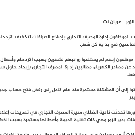
الزور – عربان نت
 الموظفون إدارة المصرف التجاري بإصلاح الصرافات لتخفيف الازدحا
تقاعدين في بداية كل شهر.
موظفون إنهم لم يستلموا رواتبهم لشهرين بسبب الازدحام وأعطال ال
 عن مصادر الكهرباء، مطالبين إدارة المصرف التجاري بإيجاد حلول 
غط.
توا إلى أن المشكلة مستمرة منذ عام كامل إلى رفض فتح حساب جد
ير.
رها تحدثت نادية الضللي مديرة المصرف التجاري في تصريحات إعلامي
ات بدير الزور وهي ذات تقنية قديمة وأعطالها مستمرة بسبب الضغط ع