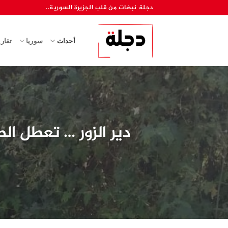
خطي
دجلة نبضات من قلب الجزيرة السورية..
لمحتوى
أحداث
سوريا
تقار
دير الزور … تعطل ال