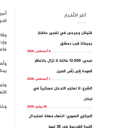
أعرب
آخر الأخبار
الدو
قتيلان وجرحى في تفجيرِ حافلةٍ
وإدل
بجرمانا قرب دمشق
فاعل
6 أغسطس، 2026
عبدي: 12,500 عائلة لا تزال بانتظار
وأضا
يمكن
العودة إلى رأس العين
1 أغسطس، 2026
وتس
الشرع: لا نعتزم التدخل عسكرياً في
الته
لبنان
وختم
26 يوليو، 2026
المركزي السوري: انتهاء مهلة استبدال
الليرة القديمة في 30 تموز