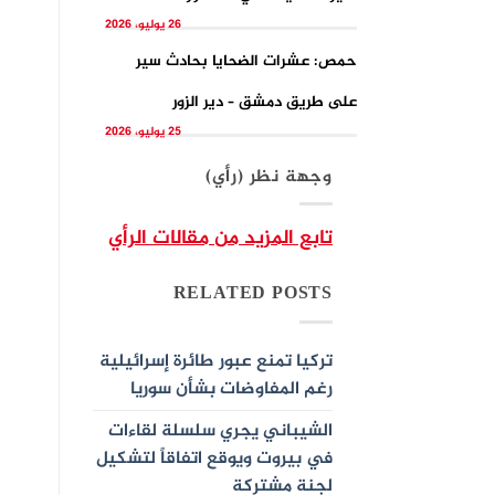
26 يوليو، 2026
حمص: عشرات الضحايا بحادث سير
على طريق دمشق – دير الزور
25 يوليو، 2026
وجهة نظر (رأي)
تابع المزيد من مقالات الرأي
RELATED POSTS
تركيا تمنع عبور طائرة إسرائيلية
رغم المفاوضات بشأن سوريا
الشيباني يجري سلسلة لقاءات
في بيروت ويوقع اتفاقاً لتشكيل
لجنة مشتركة