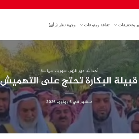
ير وتحقيقات
ثقافة ومنوعات
وجهة نظر (رأي)
أحداث
،
دير الزور
،
سوريا
،
سياسة
… قبيلة البكارة تحتج على التهميش
منشور في
6 يوليو، 2026