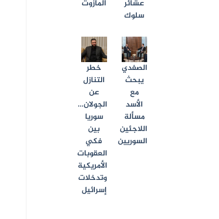
عشائر
المازوت
سلوك
الصفدي
خطر
يبحث
التنازل
مع
عن
الأسد
الجولان…
مسألة
سوريا
اللاجئين
بين
السوريين
فكي
العقوبات
الأمريكية
وتدخلات
إسرائيل