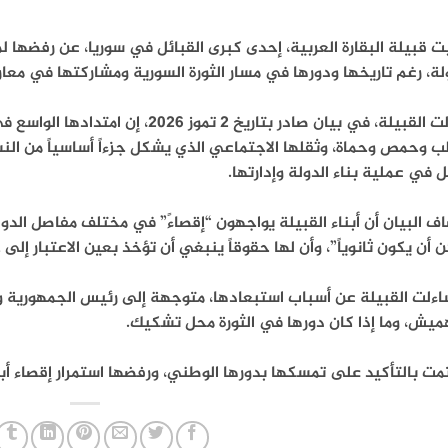
ت قبيلة البقارة العربية، إحدى كبرى القبائل في سوريا، عن رفضه
لة، رغم تاريخها ودورها في مسار الثورة السورية ومشاركتها في معارك
وقالت القبيلة، في بيان صادر بتاريخ 2
ب وحمص وحماة، وثقلها الاجتماعي الذي يشكل جزءاً أساسياً من ال
 في عملية بناء الدولة وإدارتها.
ف البيان أن أبناء القبيلة يواجهون “إقصاءً” في مختلف مفاصل الدولة
 أن يكون ثانوياً”، وأن لها حقوقاً ينبغي أن تؤخذ بعين الاعتبار إلى 
اءلت القبيلة عن أسباب استبعادها، متوجهة إلى رئيس الجمهورية و
ميش، وما إذا كان دورها في الثورة محل تشكيك.
ت بالتأكيد على تمسكها بدورها الوطني، ورفضها استمرار إقصاء أبنا