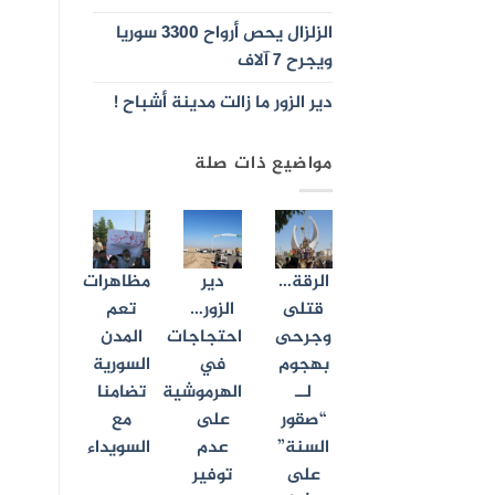
الزلزال يحص أرواح 3300 سوريا
ويجرح 7 آلاف
دير الزور ما زالت مدينة أشباح !
مواضيع ذات صلة
الرقة…
دير
مظاهرات
قتلى
الزور…
تعم
وجرحى
احتجاجات
المدن
بهجوم
في
السورية
لــ
الهرموشية
تضامنا
“صقور
على
مع
السنة”
عدم
السويداء
على
توفير