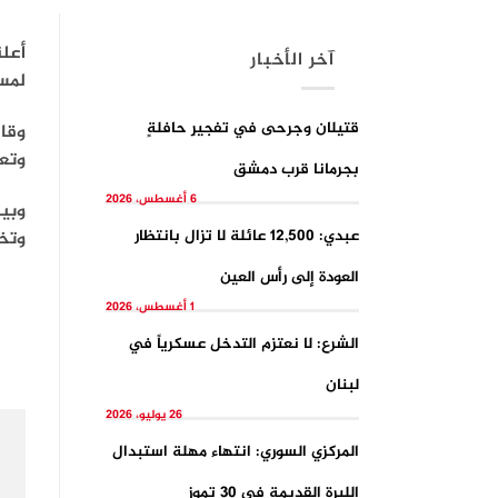
أعل
آخر الأخبار
لمس
قتيلان وجرحى في تفجيرِ حافلةٍ
وقا
وتعو
بجرمانا قرب دمشق
6 أغسطس، 2026
عبدي: 12,500 عائلة لا تزال بانتظار
وتخ
العودة إلى رأس العين
1 أغسطس، 2026
الشرع: لا نعتزم التدخل عسكرياً في
لبنان
26 يوليو، 2026
المركزي السوري: انتهاء مهلة استبدال
الليرة القديمة في 30 تموز