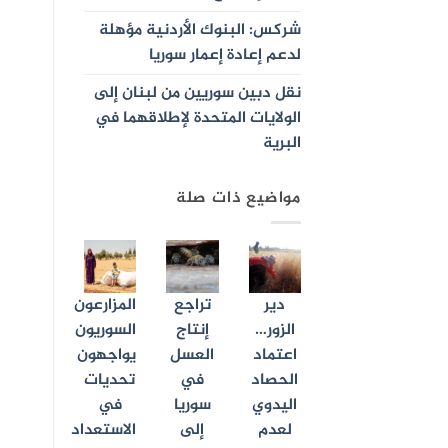
شركس: البنوك الأردنية مؤهلة
لدعم إعادة إعمار سوريا
نقل دبين سوريين من لبنان إلى
الولايات المتحدة لإطلاقهما في
البرية
مواضيع ذات صلة
دير
تراجع
المزارعون
الزور…
إنتاج
السوريون
اعتماد
العسل
يواجهون
الحصاد
في
تحديات
اليدوي
سوريا
في
لعدم
إلى
الاستعداد