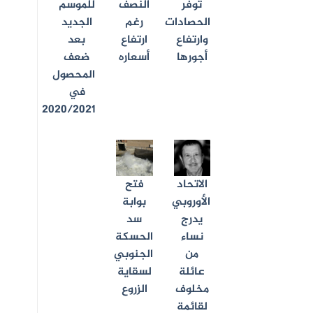
توفر
النصف
للموسم
الحصادات
رغم
الجديد
وارتفاع
ارتفاع
بعد
أجورها
أسعاره
ضعف
المحصول
في
2020/2021
الاتحاد
فتح
الأوروبي
بوابة
يدرج
سد
نساء
الحسكة
من
الجنوبي
عائلة
لسقاية
مخلوف
الزروع
لقائمة