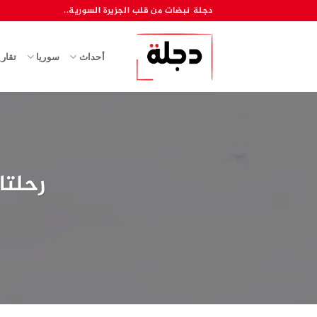
خطي
دجلة نبضات من قلب الجزيرة السورية..
لمحتوى
أحداث
سوريا
تقار
رحلتا