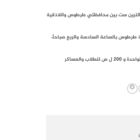
 الترين ست بين محافظتي طرطوس واللاذقية
 طرطوس بالساعة السادسة والربع صباحاً،
وبينت أنها تستوعب 283 راكباً مقابل دفع 250 ليرة سورية ثمن التذكرة الواحدة و 200 ل س للطلاب والعساكر