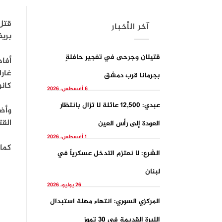
آخر الأخبار
بريف
قتيلان وجرحى في تفجيرِ حافلةٍ
بجرمانا قرب دمشق
كانو
6 أغسطس، 2026
عبدي: 12,500 عائلة لا تزال بانتظار
وأضا
الق
العودة إلى رأس العين
1 أغسطس، 2026
كما قتل مدني وأ
الشرع: لا نعتزم التدخل عسكرياً في
لبنان
26 يوليو، 2026
المركزي السوري: انتهاء مهلة استبدال
الليرة القديمة في 30 تموز