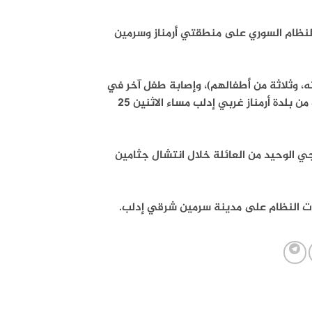
والنظام السوري على منطقتي أرمناز وسرمين
ة واحدة (رجل وزوجته، وثلاثة من أطفالهم)، وإصابة طفل آخر في
غارات للطائرات الحربية الروسية استهدفت منزلاً في مزرعة علاتا بالقرب من بلدة أرمناز غربي إدلب مساء الاثنين 25
ي الوحيد من العائلة خلال انتشال جثامين