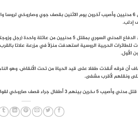
قتل 6 مدنيين وأصيب آخرون يوم الاثنين بقصف جوي وصاروخي لروسا 
 إدلب.
أفاد الدفاع المدني السوري بمقتل 5 مدنيين من عائل
ن الأول.
ف أن فرقه أنقذت طفلا على قيد الحياة من تحت الأنقاض، وهو الناج
تلى ونقلهم لأقرب مشفى.
صيب 5 ىخرين بينهم 3 أطفال جراء قصف صاروخي لقوات النظام على مدينة سرمين شرقي إدلب.