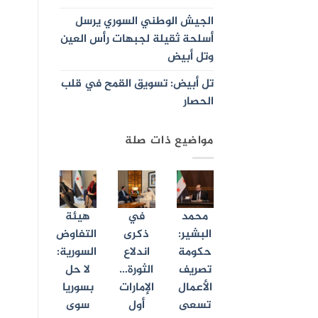
الجيش الوطني السوري يرسل
أسلحة ثقيلة لجبهات رأس العين
وتل أبيض
تل أبيض: تسويق القمح في قلب
الحصار
مواضيع ذات صلة
محمد
في
هيئة
البشير:
ذكرى
التفاوض
حكومة
اندلاع
السورية:
تصريف
الثورة…
لا حل
الأعمال
الإمارات
بسوريا
تسعى
أول
سوى