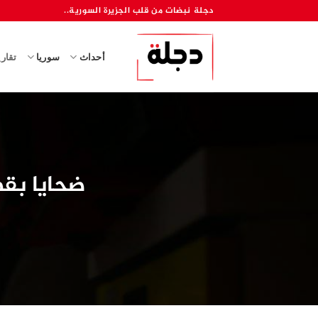
خطي
دجلة نبضات من قلب الجزيرة السورية..
لمحتوى
أحداث
سوريا
تقار
ضحايا بقص