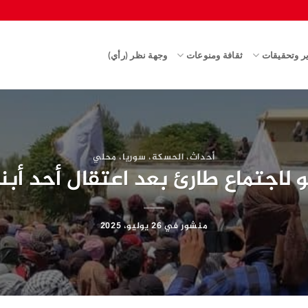
ير وتحقيقات
ثقافة ومنوعات
وجهة نظر (رأي)
أحداث
،
الحسكة
،
سوريا
،
محلي
و لاجتماع طارئ بعد اعتقال أحد أب
منشور في
26 يوليو، 2025