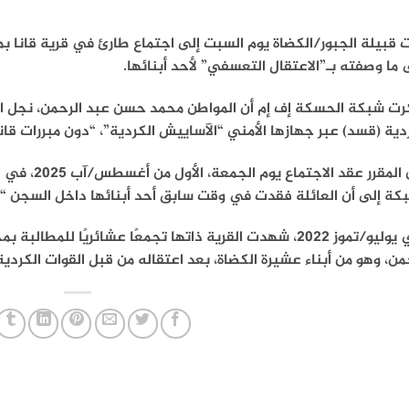
قبيلة الجبور/الكضاة يوم السبت إلى اجتماع طارئ في قرية قانا ب
ما وصفته بـ”الاعتقال التعسفي” لأحد أبنائها.
رت شبكة الحسكة إف إم أن المواطن محمد حسن عبد الرحمن، نجل ال
دية (قسد) عبر جهازها الأمني “الآساييش الكردية”، “دون مبررات ق
ومن المقرر ع
كة إلى أن العائلة فقدت في وقت سابق أحد أبنائها داخل السجن “
وفي يوليو/تموز 2022، شهدت القرية ذاتها تجمعًا عشائريًا 
من، وهو من أبناء عشيرة الكضاة، بعد اعتقاله من قبل القوات الكردي