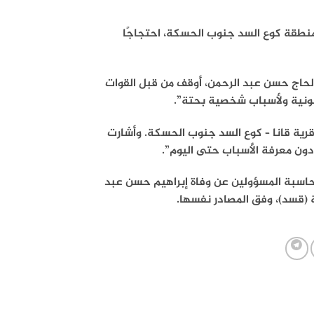
منطقة كوع السد جنوب الحسكة، احتجاجًا
حاج حسن عبد الرحمن، أوقف من قبل القوات
انونية ولأسباب شخصية بحتة”.
قد الاجتماع يوم الجمعة، الأول من أغسطس/آب 2025، في قرية قانا – كوع السد جنوب الحسكة. وأشارت
دون معرفة الأسباب حتى اليوم”.
للمطالبة بمحاسبة المسؤولين عن وفاة إبراهيم حسن عبد
ة (قسد)، وفق المصادر نفسها.