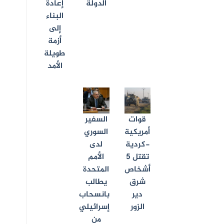
الدولة
إعادة
البناء
إلى
أزمة
طويلة
الأمد
قوات
السفير
أمريكية
السوري
-كردية
لدى
تقتل 5
الأمم
أشخاص
المتحدة
شرق
يطالب
دير
بانسحاب
الزور
إسرائيلي
من