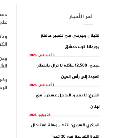
دعت 
آخر الأخبار
على 
قتيلان وجرحى في تفجيرِ حافلةٍ
وذك
الكر
بجرمانا قرب دمشق
6 أغسطس، 2026
عبدي: 12,500 عائلة لا تزال بانتظار
الشب
العودة إلى رأس العين
1 أغسطس، 2026
الرح
الشرع: لا نعتزم التدخل عسكرياً في
لبنان
26 يوليو، 2026
المركزي السوري: انتهاء مهلة استبدال
الليرة القديمة في 30 تموز