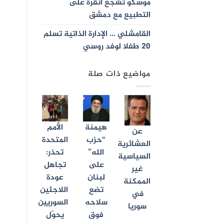
موسكو تشجع أنقرة على
التطبيع مع دمشق
القامشلي … الإدارة الذاتية تسلم
٢٠ طفلا لوفد روسي
مواضيع ذات صلة
هيمنة
الأمم
عن
“حزب
المتحدة
العشائرية
الله”
تحذر:
السياسية
على
تجاهل
غير
لبنان
عودة
الممكنة
تضع
اللاجئين
في
سلاحه
السوريين
سوريا
فوق
يحوّل