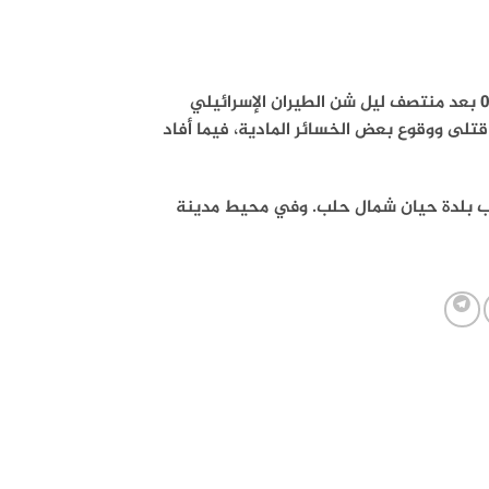
ذكر مصدر عسكري من وزارة الدفاع في دمشق : إنه حوالي الساعة 20 : 00 بعد منتصف ليل شن الطيران الإسرائيلي
تلى ووقوع بعض الخسائر المادية، فيما أفاد
ب بلدة حيان شمال حلب. وفي محيط مدينة