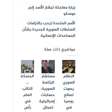
زيارة مفاجئة لبشار الأسد إلى
موسكو
الأمم المتحدة ترحب بالتزامات
السلطات السورية الجديدة بشأن
المساعدات الإنسانية
مواضيع ذات صلة
النظام
مستشار
الحسكة
السوري
الرئاسة
…
يصوت
السورية:
النائب
لصالح
حسابات
العام
روسيا
إسرائيلية
في
في
تعرقل
رأس