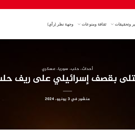
ير وتحقيقات
ثقافة ومنوعات
وجهة نظر (رأي)
أحداث
،
حلب
،
سوريا
،
عسكري
لى بقصف إسرائيلي على ريف حل
منشور في
3 يونيو، 2024