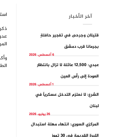
است
آخر الأخبار
قتيلان وجرحى في تفجيرِ حافلةٍ
عدوا
المرصد ال
بجرمانا قرب دمشق
6 أغسطس، 2026
وأك
عبدي: 12,500 عائلة لا تزال بانتظار
الط
العودة إلى رأس العين
1 أغسطس، 2026
الشرع: لا نعتزم التدخل عسكرياً في
لبنان
26 يوليو، 2026
المركزي السوري: انتهاء مهلة استبدال
الليرة القديمة في 30 تموز