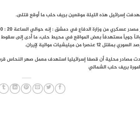
هدفت إسرائيل هذه الليلة موقعين بريف حلب ما أوقع قتلى.
ناً جوياً مستهدفاً بعض المواقع في محيط حلب، ما أدى إلى سقوط ق
سوري بمقتل 12 عنصرا من ميليشيات موالية لإيران.
دت مصادر محلية أن قصفا إسرائيليا استهدف معمل صهر النحاس قر
امورة بريف حلب الشمالي