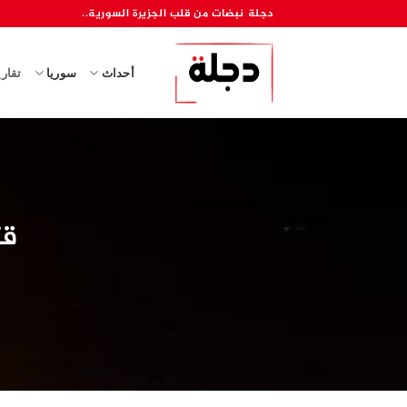
خطي
دجلة نبضات من قلب الجزيرة السورية..
لمحتوى
أحداث
سوريا
تقار
قت