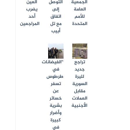
الجمعية
التوصل
العين
العامة
إلى
يضرب
للأمم
اتفاق
أحد
المتحدة
مع تل
المراجعين
أبيب
تراجع
“الفيضانات
جديد
في
لليرة
طرطوس
السورية
تسفر
مقابل
عن
العملات
خسائر
الأجنبية
بشرية
وأضرار
كبيرة
في