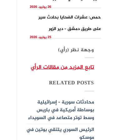
26 يوليو، 2026
حمص: عشرات الضحايا بحادث سير
على طريق دمشق – دير الزور
25 يوليو، 2026
وجهة نظر (رأي)
تابع المزيد من مقالات الرأي
RELATED POSTS
محادثات سورية – إسرائيلية
بوساطة أمريكية في باريس
وسط توتر متصاعد في السويداء
الرئيس السوري يلتقي بوتين في
موسكو