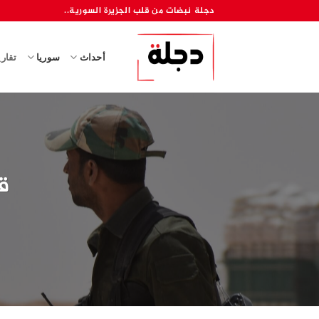
خطي
دجلة نبضات من قلب الجزيرة السورية..
لمحتوى
أحداث
سوريا
تقار
ق