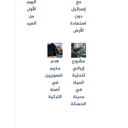
مع
اليوم
إسرائيل
الأول
دون
من
استعادة
العيد
الأرض
هدم
مشروع
مخيم
إيراني
للسوريين
لتحلية
في
المياه
أضنة
في
التركية
مدينة
الحسكة