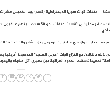
سكة – اعتقلت قوات سوريا الديمقراطية (قسد) يوم الخميس عشرات
وقالت مصادر محلية إن “قسد” اعتقلت نح
دادي.
فرضت حظر تجوال في مناطق “التويمين وتل الشاير والدشيشة” القري
ي ذلك بالتزامن مع انتزاع قوات “حرس الحدود” المدعومة أمريكيا ب
عة” تمهيدا لاستلام الحدود العراقية بين معبري “تل صفوك واليعربي