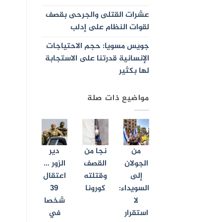
عشرات القتلى والجرحى بقصف
لقوات النظام على إدلب
جويس مسويا: حجم الاحتياجات
الإنسانية قدرتنا على الاستجابة
لها بكثير
مواضيع ذات صلة
من
نجا من
دير
الجولان
القصف
الزور …
إلى
وقتلته
اعتقال
السويداء:
كورونا
39
لا
شخصا
استقرار
في