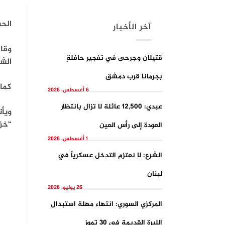
الح
آخر الأخبار
قتيلان وجرحى في تفجيرِ حافلةٍ
الش
بجرمانا قرب دمشق
كما 
6 أغسطس، 2026
عبدي: 12,500 عائلة لا تزال بانتظار
ويأت
“خزا
العودة إلى رأس العين
1 أغسطس، 2026
الشرع: لا نعتزم التدخل عسكرياً في
لبنان
26 يوليو، 2026
المركزي السوري: انتهاء مهلة استبدال
الليرة القديمة في 30 تموز