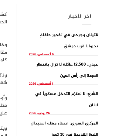
كشف
آخر الأخبار
الحس
قتيلان وجرحى في تفجيرِ حافلةٍ
وخلا
بجرمانا قرب دمشق
مقاط
6 أغسطس، 2026
كامي
عبدي: 12,500 عائلة لا تزال بانتظار
وذك
العودة إلى رأس العين
شقي
1 أغسطس، 2026
الشرع: لا نعتزم التدخل عسكرياً في
وأو
لبنان
قتل
عليه
26 يوليو، 2026
المركزي السوري: انتهاء مهلة استبدال
الليرة القديمة في 30 تموز