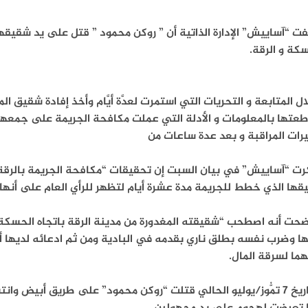
ت “آساييش” الإدارة الذاتية أن ” روكن محمود ” قتل على يد شقيق
كة و الرقة.
ل المتابعة و التحريات التي استمرت لعدَّة أيَّام وأخذ إفادة شقيق ال
عتها بالمعلومات و الأدلة التي عملت مكافحة الجريمة على جمعها 
رات المراقبة و بعد عدة ساعات من
رت “آساييش” في بيان السبت إن تحقيقات “مكافحة الجريمة بالرقة
قها الذي خطط للجريمة مدة عشرة أيام لتظهر للرأي العام على أنه
ضحت أنه اصطحب “شقيقته المغدورة من مدينة الرقة باتجاه الحسك
ها وضرب نفسه بطلق ناري بقدمه في البادية ومن ثم ادعائه لديها 
ما لسرقة المال.
وبتاريخ 7 تمُّوز/يوليو الحالي قتلت “روكن محمود” على طريق أبيض و