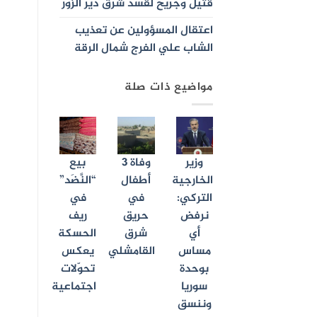
قتيل وجريح لقسد شرق دير الزور
اعتقال المسؤولين عن تعذيب
الشاب علي الفرج شمال الرقة
مواضيع ذات صلة
وزير
وفاة 3
بيع
الخارجية
أطفال
“النَّضَد”
التركي:
في
في
نرفض
حريق
ريف
أي
شرق
الحسكة
مساس
القامشلي
يعكس
بوحدة
تحوّلات
سوريا
اجتماعية
وننسق