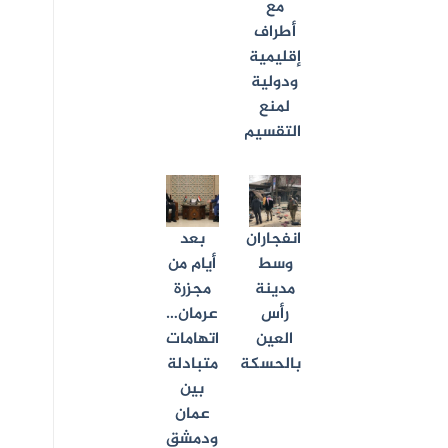
مع
أطراف
إقليمية
ودولية
لمنع
التقسيم
انفجاران
بعد
وسط
أيام من
مدينة
مجزرة
رأس
عرمان…
العين
اتهامات
بالحسكة
متبادلة
بين
عمان
ودمشق