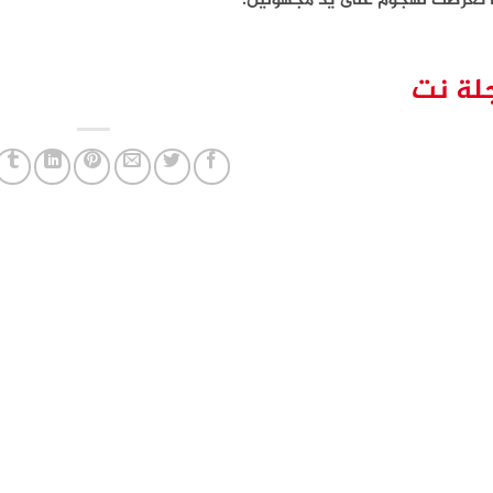
ا تعرضت لهجوم على يد مجهولين.
لة نت