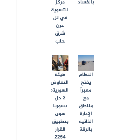
بالفساد
مركز
للتسوية
في تل
عرن
شرق
حلب
النظام
هيئة
يفتح
التفاوض
معبراً
السورية:
مع
لا حل
مناطق
بسوريا
الإدارة
سوى
الذاتية
بتطبيق
بالرقة
القرار
2254