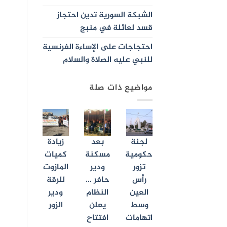
الشبكة السورية تدين احتجاز
قسد لعائلة في منبج
احتجاجات على الإساءة الفرنسية
للنبي عليه الصلاة والسلام
مواضيع ذات صلة
لجنة
بعد
زيادة
حكومية
مسكنة
كميات
تزور
ودير
المازوت
رأس
حافر …
للرقة
العين
النظام
ودير
وسط
يعلن
الزور
اتهامات
افتتاح