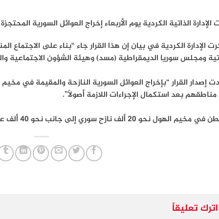
 الإدارة الذاتية الكردية يوم الأربعاء إخراج العوائل السورية المحت
تية ومجلس سوريا الديمقراطية (مسد) وهيئة الشؤون الاجتماعية وال
ت إصدار القرار “بإخراج العوائل السورية النازحة والمقيمة في مخيم 
مناطقهم بعد استكمال الإجراءات اللازمة أصولاً”.
مخيم الهول نحو 20 ألف نازح سوري إلى جانب نحو 40 ألف عراقي وأجنبي.
اترك تعليقاً