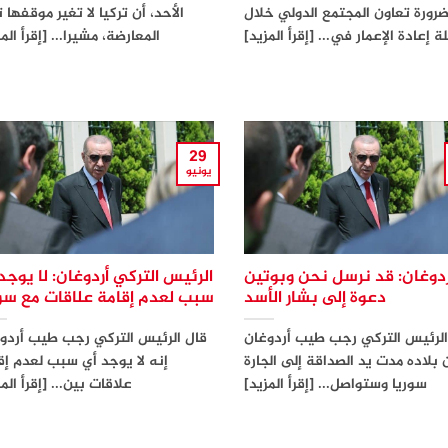
رورة تعاون المجتمع الدولي خلال
الأحد، أن تركيا لا تغير موقفها ت
ة إعادة الإعمار في... [إقرأ المزيد]
المعارضة، مشيرا... [إقرأ الم
29
يونيو
ردوغان: قد نرسل نحن وبوتين
الرئيس التركي أردوغان: لا يوجد
دعوة إلى بشار الأسد
سبب لعدم إقامة علاقات مع سور
الرئيس التركي رجب طيب أردوغان
قال الرئيس التركي رجب طيب أردو
 بلاده مدت يد الصداقة إلى الجارة
إنه لا يوجد أي سبب لعدم إق
سوريا وستواصل... [إقرأ المزيد]
علاقات بين... [إقرأ الم