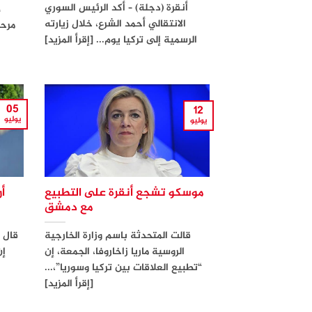
أنقرة (دجلة) – أكد الرئيس السوري
ض
الانتقالي أحمد الشرع، خلال زيارته
مرحل
الرسمية إلى تركيا يوم... [إقرأ المزيد]
05
12
يوليو
يوليو
موسكو تشجع أنقرة على التطبيع
أ
مع دمشق
قالت المتحدثة باسم وزارة الخارجية
قال 
الروسية ماريا زاخاروفا، الجمعة، إن
إن
“تطبيع العلاقات بين تركيا وسوريا”،...
[إقرأ المزيد]