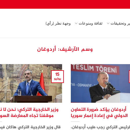
ير وتحقيقات
ثقافة ومنوعات
وجهة نظر (رأي)
وسم الآرشيف:
أردوغان
15
يوليو
أردوغان يؤكد ضرورة التعاون
وزير الخارجية التركي: نحن لا ن
الدولي في إعادة إعمار سوريا
موقفنا تجاه المعارضة السو
لرئيس التركي رجب طيب أردوغان،
قال وزير الخارجية التركي هاكان فيد