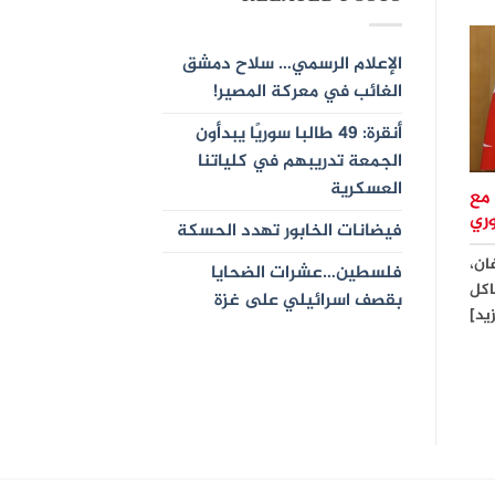
الإعلام الرسمي… سلاح دمشق
الغائب في معركة المصير!
أنقرة: 49 طالبا سوريًا يبدأون
الجمعة تدريبهم في كلياتنا
العسكرية
 مع
وري
فيضانات الخابور تهدد الحسكة
ان،
فلسطين…عشرات الضحايا
اكل
بقصف اسرائيلي على غزة
زيد]