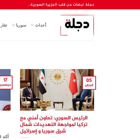
خطي
دجلة نبضات من قلب الجزيرة السورية..
لمحتوى
أحداث
سوريا
تقار
17
05
ديسمبر
فبراير
الرئيس السوري: تعاون أمني مع
تركيا لمواجهة التهديدات شمال
شرق سوريا و إسرائيل
أكد ا