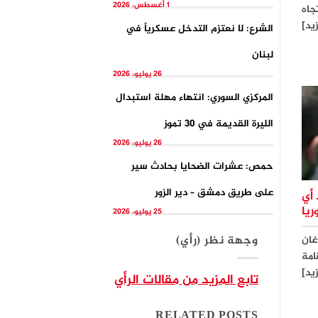
1 أغسطس، 2026
جاه
زيد]
الشرع: لا نعتزم التدخل عسكرياً في
لبنان
26 يوليو، 2026
المركزي السوري: انتهاء مهلة استبدال
الليرة القديمة في 30 تموز
26 يوليو، 2026
حمص: عشرات الضحايا بحادث سير
على طريق دمشق – دير الزور
 أي
يا
25 يوليو، 2026
وجهة نظر (رأي)
غان
امة
زيد]
تابع المزيد من مقالات الرأي
RELATED POSTS