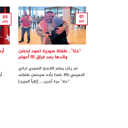
01
05
مايو
يناير
“حلا”.. طفلة سورية تعود لحضن
أر
والدها بعد فراق 10 أعوام
لم يكن يعلم اللاجئ السوري تركي
النعيمي (49 عاما) بأنه سيحضن طفلته
أر
“حلا” مرة أخرى،... [إقرأ المزيد]