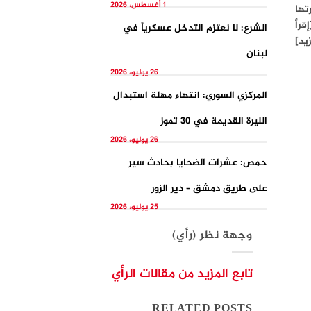
1 أغسطس، 2026
تها
قرأ
الشرع: لا نعتزم التدخل عسكرياً في
زيد]
لبنان
26 يوليو، 2026
المركزي السوري: انتهاء مهلة استبدال
الليرة القديمة في 30 تموز
26 يوليو، 2026
حمص: عشرات الضحايا بحادث سير
على طريق دمشق – دير الزور
25 يوليو، 2026
وجهة نظر (رأي)
تابع المزيد من مقالات الرأي
RELATED POSTS