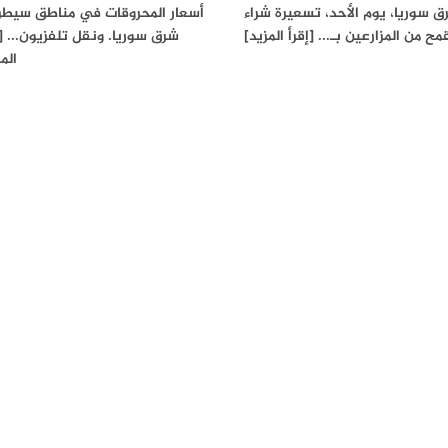
 سوريا، يوم الأحد، تسعيرة شراء
أسعار المحروقات في مناطق سيطر
مح من المزارعين بـ... [إقرأ المزيد]
شرق سوريا. ونقل تلفزيون... [إ
الم