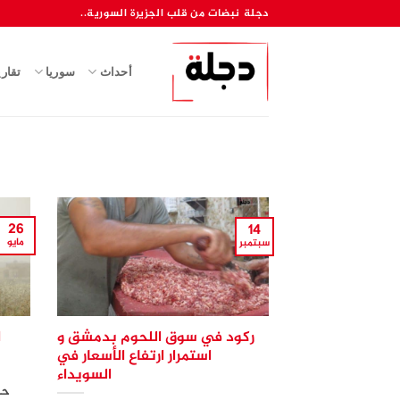
خطي
دجلة نبضات من قلب الجزيرة السورية..
لمحتوى
أحداث
سوريا
تقار
26
14
مايو
سبتمبر
ركود في سوق اللحوم بدمشق و
ا
استمرار ارتفاع الأسعار في
السويداء
حد