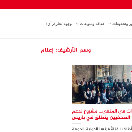
ير وتحقيقات
ثقافة ومنوعات
وجهة نظر (رأي)
وسم الآرشيف:
إعلام
ات في المنفى… مشروع لدعم
الصحفيين ينطلق في باريس
طلقتْ قناةُ فرنسا الدُّولية الجمعة