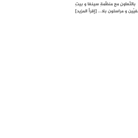
بالتَّعاونِ مع منظَّمةِ سينغا و بيتِ
فيِّين و مراسلون بلا... [إقرأ المزيد]