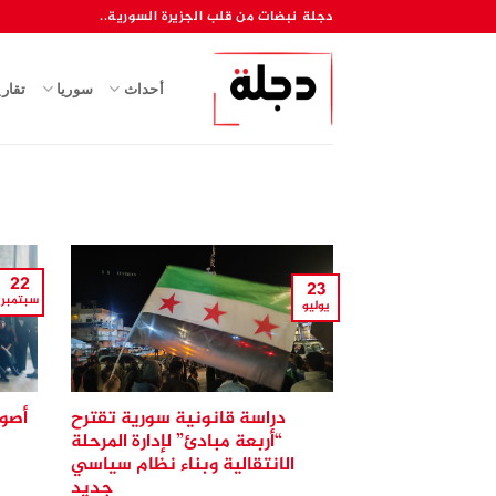
خطي
دجلة نبضات من قلب الجزيرة السورية..
لمحتوى
أحداث
سوريا
تقار
22
23
سبتمبر
يوليو
دراسة قانونية سورية تقترح
أصو
“أربعة مبادئ” لإدارة المرحلة
الانتقالية وبناء نظام سياسي
أ
جديد