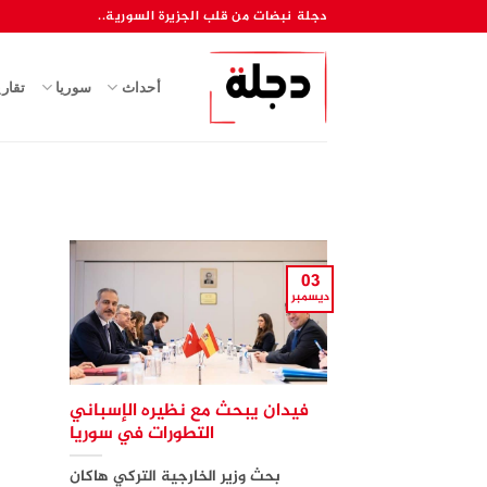
خطي
دجلة نبضات من قلب الجزيرة السورية..
لمحتوى
أحداث
سوريا
تقار
03
ديسمبر
فيدان يبحث مع نظيره الإسباني
التطورات في سوريا
بحث وزير الخارجية التركي هاكان