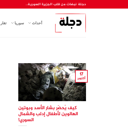
خطي
دجلة نبضات من قلب الجزيرة السورية..
لمحتوى
أحداث
سوريا
تقار
17
أكتوبر
كيف يُحضّر بشار الأسد وبوتين
الهالوين لأطفال إدلب والشمال
السوري!