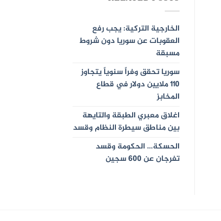
الخارجية التركية: يجب رفع
العقوبات عن سوريا دون شروط
مسبقة
سوريا تحقق وفراً سنوياً يتجاوز
110 ملايين دولار في قطاع
المخابز
اغلاق معبري الطبقة والتايهة
بين مناطق سيطرة النظام وقسد
الحسكة… الحكومة وقسد
تفرجان عن 600 سجين