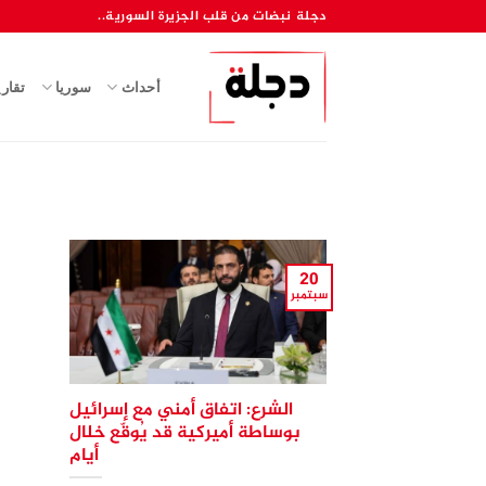
خطي
دجلة نبضات من قلب الجزيرة السورية..
لمحتوى
أحداث
سوريا
تقار
20
سبتمبر
الشرع: اتفاق أمني مع إسرائيل
بوساطة أميركية قد يُوقّع خلال
أيام