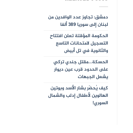
دمشق: تجاوز عدد الوافدين من
لبنان إلى سوريا 389 ألفا
الحكومة المؤقتة تعلن افتتاح
التسجيل لامتحانات التاسع
والثانوية في تل أبيض
الحسكة…مقتل جندي تركي
على الحدود قرب عين ديوار
يشعل الجبهات
كيف يُحضّر بشار الأسد وبوتين
الهالوين لأطفال إدلب والشمال
السوري!