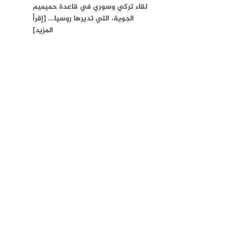
لقاء تركي وسوري في قاعدة حميميم
الجوية، التي تديرها روسيا... [إقرأ
المزيد]