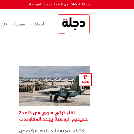
خطي
دجلة نبضات من قلب الجزيرة السورية..
لمحتوى
أحداث
سوريا
تقار
17
يونيو
لقاء تركي سوري في قاعدة
حميميم الروسية يجدد المفاوضات
كشفت صحيفة أيدينليك التركية عن