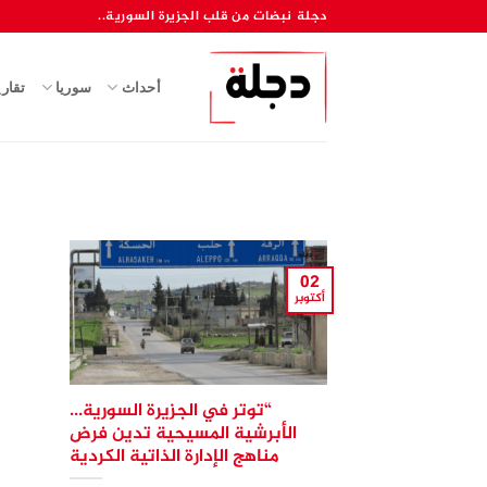
خطي
دجلة نبضات من قلب الجزيرة السورية..
لمحتوى
أحداث
سوريا
تقار
02
أكتوبر
“توتر في الجزيرة السورية…
الأبرشية المسيحية تدين فرض
مناهج الإدارة الذاتية الكردية