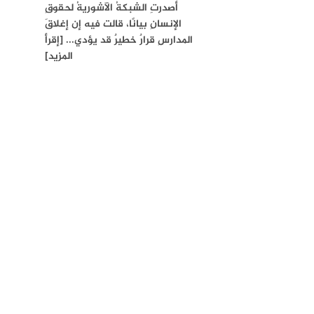
أصدرتِ الشبكةُ الآشوريةُ لحقوقِ
الإنسانِ بيانًا، قالت فيه إن إغلاقَ
المدارسِ قرارٌ خطيرٌ قد يؤدي... [إقرأ
المزيد]