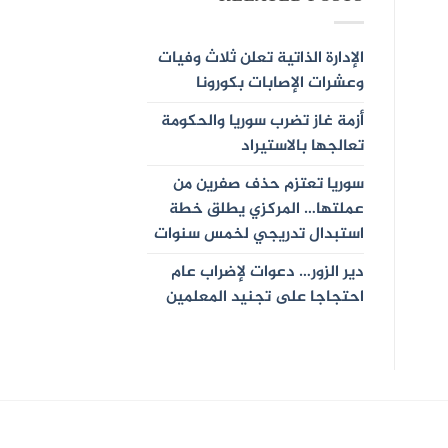
الإدارة الذاتية تعلن ثلاث وفيات
وعشرات الإصابات بكورونا
أزمة غاز تضرب سوريا والحكومة
تعالجها بالاستيراد
سوريا تعتزم حذف صفرين من
عملتها… المركزي يطلق خطة
استبدال تدريجي لخمس سنوات
دير الزور… دعوات لإضراب عام
احتجاجا على تجنيد المعلمين