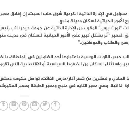
مسؤول في الإدارة الذاتية الكردية شرق حلب السبت، إن إغلاق معبر
 الأمور الحياتية لسكان مدينة منبج.
ت “نورث برس” المقرب من الإدارة الذاتية عن جمعة حيدر نائب رئي
ق المعبر “أثر بشكل كبير على الأمور الحياتية للسكان في مدينة منبج
رضى والطلاب والموظفين.”
لب حيدر، القوات الروسية باعتبارها أحد الضامنين في المنطقة، ب
بر، واستثناء السكان من الضغوط السياسية أو الاقتصادية التي تقوم 
 الحادي والعشرين من شهر آذار/مارس الفائت، تواصل حكومة دمشق إغ
ارة الذاتية، وهي معبر التايه في منبج ومعبر الطبقة ومعبر العكيرش