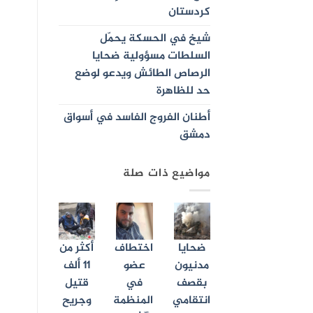
كردستان
شيخ في الحسكة يحمّل
السلطات مسؤولية ضحايا
الرصاص الطائش ويدعو لوضع
حد للظاهرة
أطنان الفروج الفاسد في أسواق
دمشق
مواضيع ذات صلة
ضحايا
اختطاف
أكثر من
مدنيون
عضو
11 ألف
بقصف
في
قتيل
انتقامي
المنظمة
وجريح