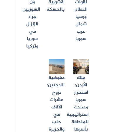
لقوات
الآشورية
من
النظام
بالحسكة
السوريين
ورسيا
جراء
شمال
الزلزال
عرب
في
سوريا
سوريا
وتركيا
ملك
مفوضية
الأردن:
اللاجئين:
استقرار
نزوح
سوريا
عشرات
مصلحة
الآلاف
استراتيجية
في
للمنطقة
حلب
بأسرها
والجزيرة