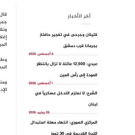
قال 
آخر الأخبار
جميع
ونقل
قتيلان وجرحى في تفجيرِ حافلةٍ
إغلا
الم
بجرمانا قرب دمشق
6 أغسطس، 2026
وطا
عبدي: 12,500 عائلة لا تزال بانتظار
المع
العودة إلى رأس العين
ومنذ
1 أغسطس، 2026
الإد
الشرع: لا نعتزم التدخل عسكرياً في
لبنان
26 يوليو، 2026
المركزي السوري: انتهاء مهلة استبدال
الليرة القديمة في 30 تموز