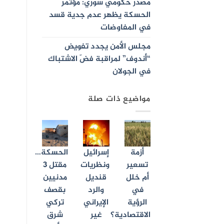
مصدر حكومي سوري: مؤتمر
الحسكة يظهر عدم جدية قسد
في المفاوضات
مجلس الأمن يجدد تفويض
“أندوف” لمراقبة فضّ الاشتباك
في الجولان
مواضيع ذات صلة
أزمة
إسرائيل
الحسكة…
تسعير
ونظريات
مقتل 3
أم خلل
قنديل
مدنيين
في
والرد
بقصف
الرؤية
الإيراني
تركي
الاقتصادية؟
غير
شرق