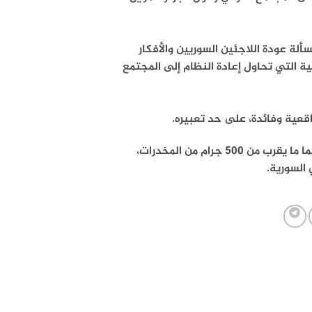
سألة عودة اللاجئين السوريين والأفكار
ة التي تحاول إعادة النظام إلى المجتمع
واقعية وفائدة، على حد تعبيره.
وأسقط الجيش الأردني الشهر المنصرم، طائرتين بدون طيار تحمل إحداهما ما يقرب من 500 جرام من المخدرات،
 السورية.