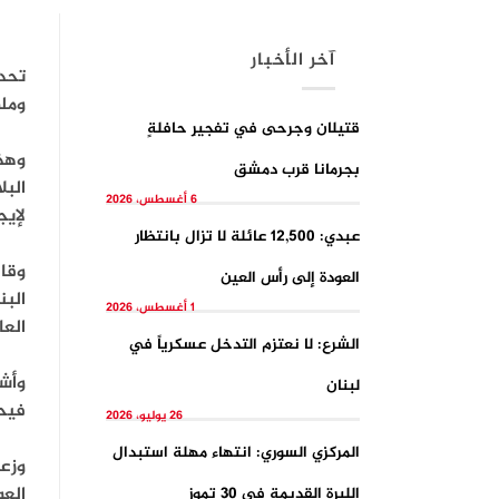
آخر الأخبار
تحدث
ومل
قتيلان وجرحى في تفجيرِ حافلةٍ
بجرمانا قرب دمشق
البل
6 أغسطس، 2026
لإيج
عبدي: 12,500 عائلة لا تزال بانتظار
وقال
العودة إلى رأس العين
البن
1 أغسطس، 2026
العا
الشرع: لا نعتزم التدخل عسكرياً في
وأشا
لبنان
فيحي
26 يوليو، 2026
المركزي السوري: انتهاء مهلة استبدال
وزعم
العو
الليرة القديمة في 30 تموز