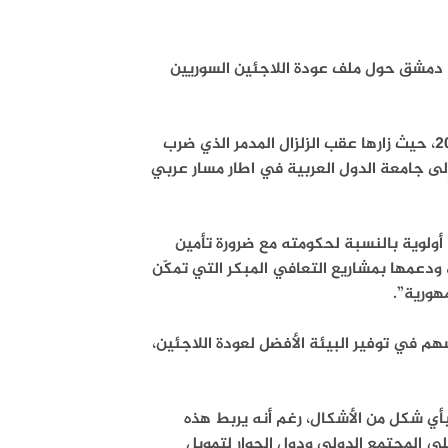
في دمشق حول ملف عودة اللاجئين السوريين
وهذه الزيارة الثانية للصفدي إلى دمشق منذ اندلاع الثورة السورية في 2011، حيث زارها عقب الزلزال المدمر الذي ضرب
إلى جامعة الدول العربية في اطار مسار عربي
 أولوية بالنسبة لحكومته مع ضرورة تأمين
، ودعمها بمشاريع التعافي المبكر التي تمكّن
هورية”.
هم في توفير البيئة الأفضل لعودة اللاجئين،
بأي شكل من الأشكال، رغم أنه يربط هذه
لى المجتمع الدولي ودول الجوار لتمويل