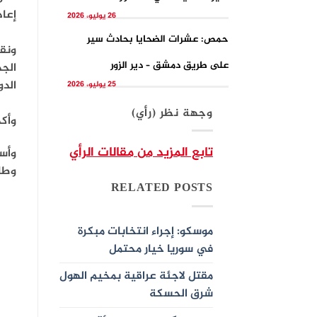
إعاد
26 يوليو، 2026
حمص: عشرات الضحايا بحادث سير
ونقل
على طريق دمشق – دير الزور
الجد
الدو
25 يوليو، 2026
وجهة نظر (رأي)
وأكد
تابع المزيد من مقالات الرأي
وطائ
RELATED POSTS
موسكو: إجراء انتخابات مبكرة
في سوريا خيار محتمل
مقتل لاجئة عراقية بمخيم الهول
شرق الحسكة