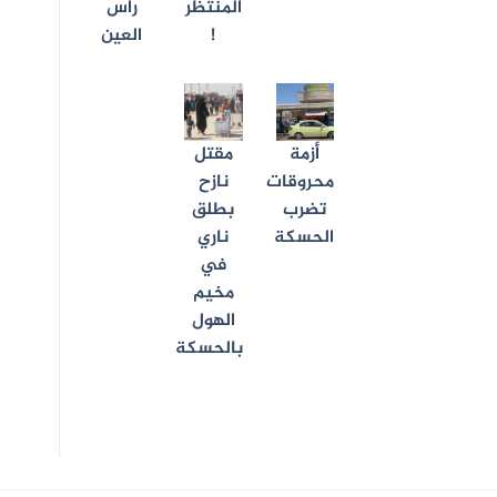
المنتظر
رأس
!
العين
أزمة
مقتل
محروقات
نازح
تضرب
بطلق
الحسكة
ناري
في
مخيم
الهول
بالحسكة