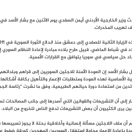
 وزير الخارجية الأردني أيمن الصفدي يوم الاثنين مع بشار الأسد 
ف تهريب المخدرات.
اد في شباط الماضي، قبيل طرح بلاده مبادرة لإعادة النظام السوري 
اد حل سياسي في سوريا يتوافق مع القرارات الأممية.
 بشار الأسد إن العودة الآمنة للاجئين السوريين إلى قراهم وبلداتهم
ية الأساسية لهذه العودة ومتطلبات الإعمار والتأهيل بكافة أشكالها
ئدين من استعادة دورة حياتهم الطبيعية، وفق ما نشرت “رئاسة الجم
ر إلى أن التشريعات والقوانين التي أصدرها إلى جانب المصالحات تس
ن يرى الكثيرون أن بعض التشريعات تدفع الناس للخروج من البلاد.
 أن ملف اللاجئين مسألة إنسانية وأخلاقية بحتة لا يجوز تسييسها 
دة بإعادة الإعمار محاولا استغلال السوريين المهجرين كورقة ضغط ع