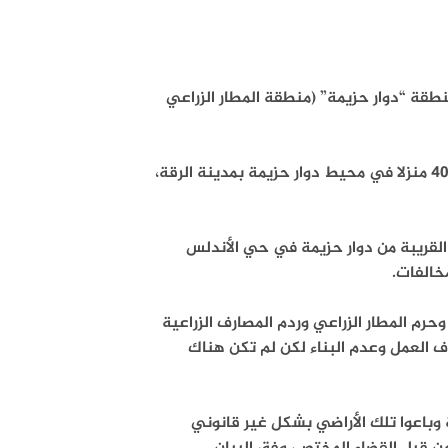
نطقة “دوار حزيمة” (منطقة المطار الزراعي
وكانت آليات البلدية مع مؤازرة عسكرية هدمت يوم أمس السبت أكثر من 40 منزلا في محيط دوار حزيمة بمدينة الرقة،
القريبة من دوار حزيمة في حي الأندلس
خالفات.
حرم المطار الزراعي وردم المصارف الزراعية
قاف العمل وعدم البناء لكن لم تكن هناك
وباعوا تلك الأراضي بشكل غير قانوني