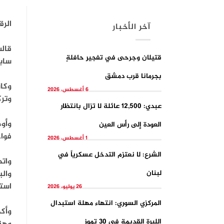
الرق
آخر الأخبار
قالت
قتيلان وجرحى في تفجيرِ حافلةٍ
سابق
بجرمانا قرب دمشق
6 أغسطس، 2026
وترك
عبدي: 12,500 عائلة لا تزال بانتظار
وأوض
العودة إلى رأس العين
فوا
1 أغسطس، 2026
الشرع: لا نعتزم التدخل عسكرياً في
واته
لبنان
والب
استج
26 يوليو، 2026
المركزي السوري: انتهاء مهلة استبدال
وأك
الليرة القديمة في 30 تموز