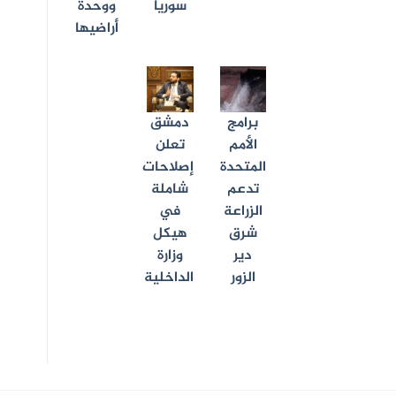
سوريا
ووحدة
أراضيها
برامج
دمشق
الأمم
تعلن
المتحدة
إصلاحات
تدعم
شاملة
الزراعة
في
شرق
هيكل
دير
وزارة
الزور
الداخلية