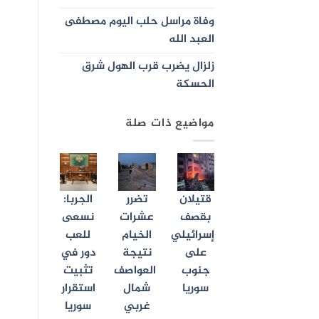
وفاة مراسل حلب اليوم مصطفى
العبد الله
زلزال يضرب قرب الهول شرق
الحسكة
مواضيع ذات صلة
قتيلان
تضرر
الجربا:
بقصف
عشرات
نسعى
إسرائيلي
الخيام
للعب
على
نتيجة
دور في
جنوب
العواصف
تثبيت
سوريا
شمال
استقرار
غربي
سوريا