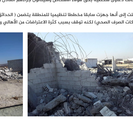
الك دعاوى شخصية بحق هؤلاء الأشخاص وسينالون جزاءهم العادل من
ت إلى أنها جهزت سابقا مخططا تنظيميا للمنطقة يتضمن ( الحدائق 
ات الصرف الصحي) لكنه توقف بسبب كثرة الاعتراضات من الأهالي و