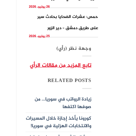
26 يوليو، 2026
حمص: عشرات الضحايا بحادث سير
على طريق دمشق – دير الزور
25 يوليو، 2026
وجهة نظر (رأي)
تابع المزيد من مقالات الرأي
RELATED POSTS
زيادة الرواتب في سوريا… من
صوفها اكتفها
كورونا يأخذ إجازة خلال المسيرات
والانتخابات الهزلية في سوريا!