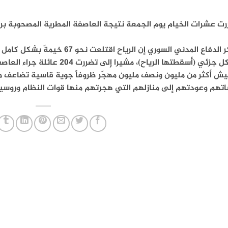
رت عشرات الخيام يوم الجمعة نتيجة العاصفة المطرية المصحوبة ب
جزئي (أسقطتها الرياح)، مشيرا إلى تضررت 204 عائلة جراء العاصفة.
ش أكثر من مليون ونصف مليون مهجّر ظروفاً جوية قاسية تضاعف من
اتهم وعودتهم إلى منازلهم التي هجرتهم منها قوات النظام وروسيا