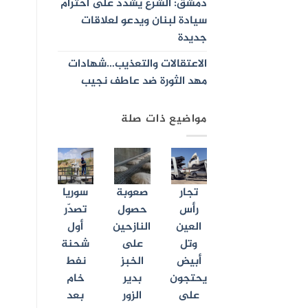
دمشق: الشرع يشدد على احترام
سيادة لبنان ويدعو لعلاقات
جديدة
الاعتقالات والتعذيب…شهادات
مهد الثورة ضد عاطف نجيب
مواضيع ذات صلة
تجار
صعوبة
سوريا
رأس
حصول
تصدّر
العين
النازحين
أول
وتل
على
شحنة
أبيض
الخبز
نفط
يحتجون
بدير
خام
على
الزور
بعد