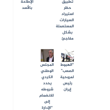
تطبيق
الإطاحة
حظر
بالأسد
استيراد
السيارات
المستعملة
بشكل
مفاجئ
“الهبوط
المجلس
الصعب”
الوطني
لمروحية
الكردي
رئيس
يحدد
إيران
شروطه
للانضمام
إلى
“الإدارة