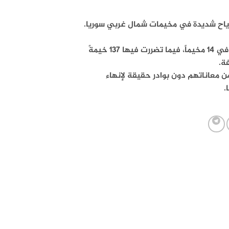
رياح شديدة في مخيمات شمال غربي سوريا.
وذكر الدفاع المدني السوري إن الرياح اقتلعت نحو 67 خيمةً بشكل كامل في 14 مخيماً، فيما تضررت فيها 137 خيمةً
 معاناتهم دون بوادر حقيقة لإنهاء
.