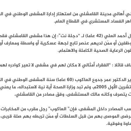
ني أهالي مدينة القامشلي من استهتار إدارة المشفى الوطني في ال
هر الفساد المستشري في القطاع العام.
يقول أحمد العلي (42 عاما) لـ “دجلة نت”: إن هذا مشفى الق
ظفين أو ممّن لديهم عنصر تابع لجهة عسكرية أو واسطة ومعارف أوص
ون الرعاية الصحية الكاملة والاهتمام.
ف قائلا : “الفقراء أمثالي لا مكان لهم في مشفى لا تعير كوادره لهم أ
ويدير الدكتور عمر جدوع العاكوب (60 عاما) سنة 
من تشرين الأول 2005م، ولم تبد وزارة الصحة أية نية لاستبداله
ت يتصرف وكانه مالك المستشفى، وفق مصادر من القامشلي.
 المصادر داخل المشفى، فإن” العاكوب” رجل مقرب من المخابرات لا
مرضى الموصى بهم من قبل السلطات أو ممّن تربطه بهم صلة قربى، 
اوة وفوقية.