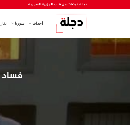
خطي
دجلة نبضات من قلب الجزيرة السورية..
لمحتوى
أحداث
سوريا
تقار
فساد 