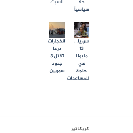
حلاً
السبت
سياسياً
سوريا…
انفجارات
13
درعا
مليونا
تقتل 3
في
جنود
حاجة
سوريين
للمساعدات
كريكاتير