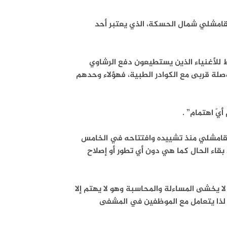
قامشلي شمال الحسكة، الذي يعتبر أحد
امشلي فقط للأغنياء الذين يستطيعون دفع الرشاوي
لة قربى مع الكوادر الطبية، فهؤلاء وحدهم
يّ اهتمام” .
المشفى الوطني في القامشلي منذ تشييده وافتتاحه في الخامس
، ما يعني بقاء الحال كما هي دون أي تطور أو إصلاح
 يخشى المساءلة والمحاسبة وهو لا يهتم إلا
لذا يتعامل مع الموظفين في المشفى