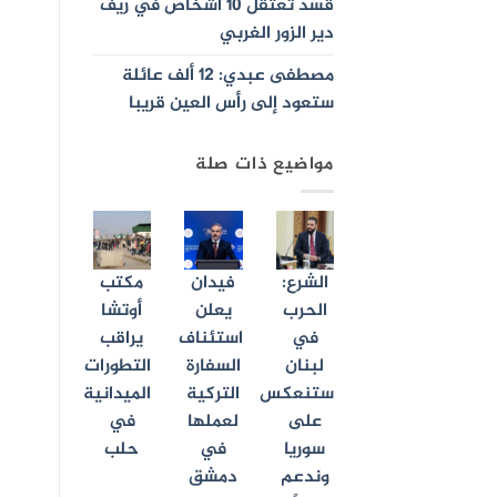
قسد تعتقل 10 أشخاص في ريف
دير الزور الغربي
مصطفى عبدي: 12 ألف عائلة
ستعود إلى رأس العين قريبا
مواضيع ذات صلة
الشرع:
فيدان
مكتب
الحرب
يعلن
أوتشا
في
استئناف
يراقب
لبنان
السفارة
التطورات
ستنعكس
التركية
الميدانية
على
لعملها
في
سوريا
في
حلب
وندعم
دمشق