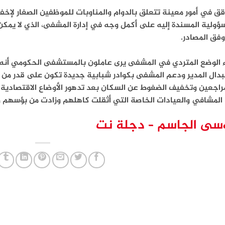
ق في أمور معينة تتعلق بالدوام والمناوبات للموظفين الصغار لإخفاء
ؤولية المسندة إليه على أكمل وجه في إدارة المشفى، الذي لا يمكن
وفق المصادر.
ء الوضع المتردي في المشفى يرى عاملون بالمستشفى الحكومي أنه ي
بدال المدير ودعم المشفى بكوادر شبابية جديدة تكون على قدر من
راجعين وتخفيف الضغوط عن السكان بعد تدهور الأوضاع الاقتصادية ع
المشافي والعيادات الخاصة التي أثقلت كاهلهم وزادت من بؤسهم و
سى الجاسم – دجلة نت