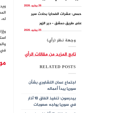
ويدق
26 يوليو، 2026
المس
حمص: عشرات الضحايا بحادث سير
له، 
على طريق دمشق – دير الزور
25 يوليو، 2026
وإزا
است
وجهة نظر (رأي)
والم
في 
تابع المزيد من مقالات الرأي
مو
RELATED POSTS
اجتماع عمان التشاوري بشأن
سوريا يبدأ أعماله
بيدرسون: تنفيذ اتفاق 10 آذار
في سوريا يواجه صعوبات