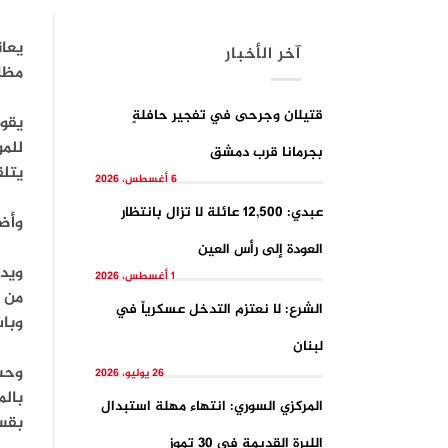
يعا
آخر الأخبار
مظا
قتيلان وجرحى في تفجيرِ حافلةٍ
للمو
بجرمانا قرب دمشق
يتلق
6 أغسطس، 2026
عبدي: 12,500 عائلة لا تزال بانتظار
وأضا
العودة إلى رأس العين
1 أغسطس، 2026
الشرع: لا نعتزم التدخل عسكرياً في
وبا
لبنان
وحسب
26 يوليو، 2026
بال
المركزي السوري: انتهاء مهلة استبدال
بقس
الليرة القديمة في 30 تموز