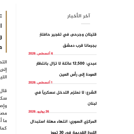
آخر الأخبار
ا
قتيلان وجرحى في تفجيرِ حافلةٍ
و
م
بجرمانا قرب دمشق
6 أغسطس، 2026
الت
عبدي: 12,500 عائلة لا تزال بانتظار
إلى 
العودة إلى رأس العين
اللي
1 أغسطس، 2026
قال
الشرع: لا نعتزم التدخل عسكرياً في
سكني
لبنان
وإص
26 يوليو، 2026
مصاب
ما أ
المركزي السوري: انتهاء مهلة استبدال
كما 
الليرة القديمة في 30 تموز