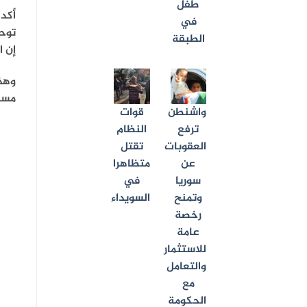
طفل
أكد 
في
توحي
الطبقة
إن ا
وهذا
مسار
واشنطن
قوات
ترفع
النظام
العقوبات
تقتل
عن
متظاهرا
سوريا
في
وتمنح
السويداء
رخصة
عامة
للاستثمار
والتعامل
مع
الحكومة