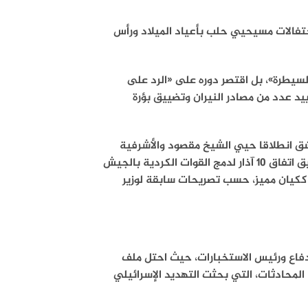
تفالات مسيحيي حلب بأعياد الميلاد ورأس
سيطرة»، بل اقتصر دوره على «الرد على
ييد عدد من مصادر النيران وتضييق بؤرة
ق انطلاقا حيي الشيخ مقصود والأشرفية
الكرديين وسط مدينة حلب، ما يكشف تعثر المساعي الدبلوماسية لتطبيق اتفاق 10 آذار لدمج القوات الكردية بالجيش
ككيان مميز، حسب تصريحات سابقة لوزير
فاع ورئيس الاستخبارات، حيث احتل ملف
اتفاق 10 آذار موقعاً مركزياً في المحادثات، التي بحثت التهديد الإسرائيلي