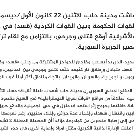
لقوات الحكومة وبين القوات الكردية (قسد) في 
الأشرفية أوقع قتلى وجرحى، بالتزامن مع لقاء
صير الجزيرة السورية.
صعيد، الذي بدأ بسحب مفاجئ للحواجز المشتركة من جانب «قسد» وفق
قصف متبادل وإطلاق نار كثيف، خلّف قتلى وجرحى بين المدنيين، وأ
رمون، والجميلية، والسريان، والميدان، باتجاه مناطق أكثر أمناً غرب 
الدفاع المدني السوري
ة انطلاقاً من مواقع «قوات سوريا الديمقراطية» في الشيخ مقصود 
ابة طفلتها بجروح
إثر استهداف منزل في حي الجميلية واندلاع حري
ين وانتشال شهداء وإخماد عدة حرائق وإخلاء مدنيين، رغم
تعرضها 
دى إلى إصابة عنصرين من كوادرها، مؤكداً أن الحصيلة المعلنة لا تشم
أعلنت الإدارة الذاتية الكردية مقتل امرأة وإصابة آخرين في حي ال