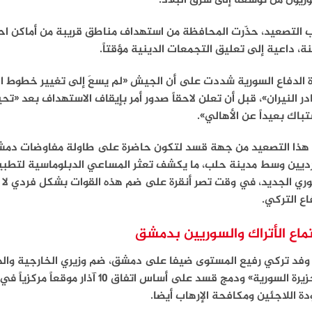
ريون من توسعه إلى شرق البلاد.
 التصعيد، حذّرت المحافظة من استهداف مناطق قريبة من أماكن اح
ة، داعية إلى تعليق التجمعات الدينية مؤقتاً.
ة الدفاع السورية شددت على أن الجيش «لم يسعَ إلى تغيير خطوط ال
ر النيران»، قبل أن تعلن لاحقاً صدور أمر بإيقاف الاستهداف بعد «تح
تباك بعيداً عن الأهالي».
 هذا التصعيد من جهة قسد لتكون حاضرة على طاولة مفاوضات دمش
وري الجديد، في وقت تصر أنقرة على ضم هذه القوات بشكل فردي لا 
اع التركي.
ماع الأتراك والسوريين بدمشق
وفد تركي رفيع المستوى ضيفا على دمشق، ضم وزيري الخارجية والد
«الجزيرة السورية» ودمج قسد على أساس 
ة اللاجئين ومكافحة الإرهاب أيضا.