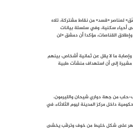
ق» لعناصر «قسد» من نقاط مشتركة، تلاه
إلى أحياء سكنية، وفي سلسلة بيانات
وإطلاق القناصات، مؤكدا أن دمشق «لن
 وإصابة ما لا يقل عن ثمانية أشخاص، بينهم
 مشيرة إلى أن استهداف منشآت طبية
اب–حلب من جهة دواري شيحان والليرمون،
كومية داخل مركز المدينة ليوم الثلاثاء، في
ت تظهر على شكل خليط من خوف وترقّب يخشى