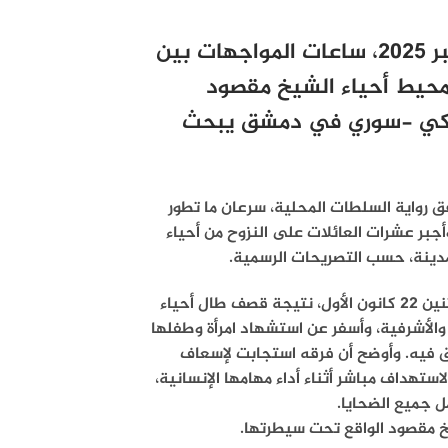
عاشت مدينة حلب، الاثنين 22 كانون الأول/ديسمبر 2025، ساعات المواجهات بين
محيط أحياء الشيخ مقصود
 تركي -سوري في دمشق يبحث
 رواية السلطات المحلية، سرعان ما تطور
جبر عشرات العائلات على النزوح من أحياء
المدينة، حسب التصريحات الرسمية.
إن مدينة حلب شهدت «ليلة ثقيلة» مساء الاثنين 22 كانون الأول، نتيجة قصف طال أحياء
والأشرفية، وأسفر عن
استشهاد امرأة وطفلها
ق فيه. وأوضح أن فرقه استجابت لإسعاف
لاستهداف مباشر
أثناء أداء مهامها الإنسانية،
ل جميع الضحايا.
شيخ مقصود الواقع تحت سيطرتها.