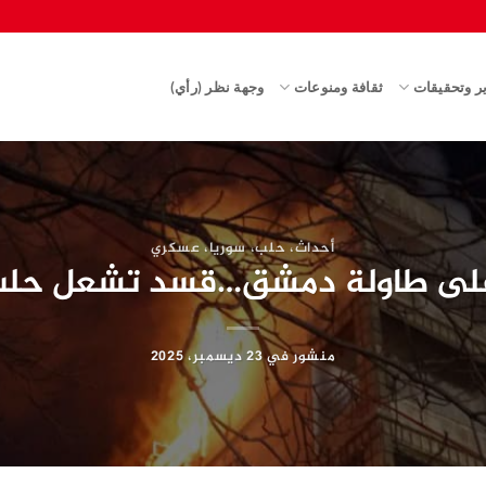
ير وتحقيقات
ثقافة ومنوعات
وجهة نظر (رأي)
أحداث
،
حلب
،
سوريا
،
عسكري
 على طاولة دمشق…قسد تشعل حلب 
منشور في
23 ديسمبر، 2025