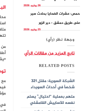
26 يوليو، 2026
الب
حمص: عشرات الضحايا بحادث سير
محاف
على طريق دمشق – دير الزور
استه
متل
25 يوليو، 2026
تته
وجهة نظر (رأي)
من ج
تابع المزيد من مقالات الرأي
أطف
«يشك
RELATED POSTS
توس
الشبكة السورية: مقتل 321
مع ا
شخصاً في أحداث السويداء
فيما
مؤش
متهم بعملية “احتيال” يسلم
نفسه للآساييش القامشلي
في 