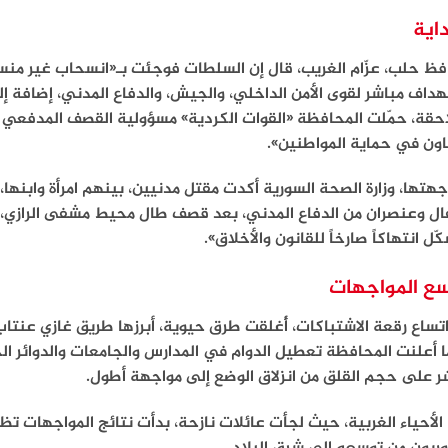
داية
ظ حلب، عزّام الغريب، قال إن السلطات فوجئت بـ«انسحاب غير منسّ
داف مباشر لقوى الأمن الداخلي، والجيش، والدفاع المدني، إضافة 
احقة، حمّلت المحافظة «القوات الكردية» مسؤولية القصف المدفعي 
اون في حماية المواطنين».
هتها، وزارة الصحة السورية أكدت مقتل مدنيين، بينهم امرأة وابنها،
ال وعنصران من الدفاع المدني، بعد قصف طال محيط مشفى الرازي،
ّل انتهاكاً صارخاً للقانون والأخلاق».
ع المواجهات
تساع رقعة الاشتباكات، أُغلقت طرق حيوية، أبرزها طريق غازي عنت
 أعلنت المحافظة تعطيل الدوام في المدارس والجامعات والدوائر الح
ر على حجم القلق من انزلاق الوضع إلى مواجهة أطول.
الأحياء الغربية، حيث لجأت عائلات نازحة، بدأت نتائج المواجها