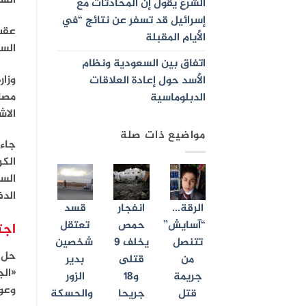
السو
الشرع يقول إن المحادثات مع
إسرائيل قد تسفر عن نتائج “في
عقب
الأيام المقبلة
السن
اتفاق بين السعودية ونظام
وزار
الأسد حول إعادة العلاقات
مصاد
الدبلوماسية
الاش
مواضيع ذات صلة
جاء
الس
الدف
الرقة…
انفجار
قسد
“آسايش”
حمص
تعتقل
اجت
تتنصل
يخلف 9
شخصين
حل 
من
قتلى
بدير
جريمة
و18
الزور
وعود
قتل
جريحا
والحسكة