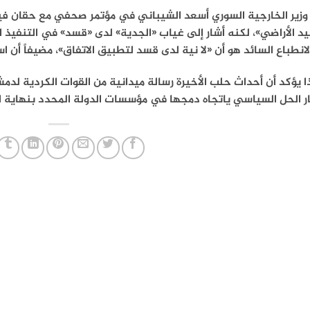
وزير الخارجية السوري أسعد الشيباني في مؤتمر صحفي مع حقان فيدان
د الأراضي»، لكنه أشار إلى غياب «الجدية» لدى «قسد» في التنفيذ ا
لانطباع السائد هو أن «لا نية لدى قسد لتطبيق الاتفاق»، مضيفاً أن ا
 يؤكد أن أحداث حلب الأخيرة رسالة ميدانية من القوات الكردية لدم
 الحل السياسي ياتجاه دمجها في مؤسسات الدولة المحدد بنهاية ال