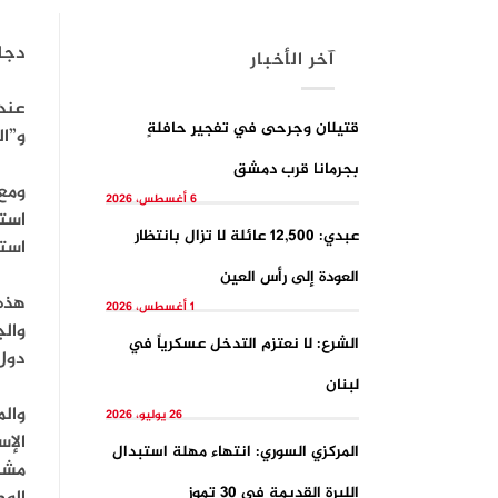
دجل
آخر الأخبار
عند
قتيلان وجرحى في تفجيرِ حافلةٍ
و”ال
بجرمانا قرب دمشق
ومع 
6 أغسطس، 2026
استه
عبدي: 12,500 عائلة لا تزال بانتظار
استهدفا مساء ا
العودة إلى رأس العين
هذه
1 أغسطس، 2026
والج
الشرع: لا نعتزم التدخل عسكرياً في
دول 
لبنان
26 يوليو، 2026
الإس
المركزي السوري: انتهاء مهلة استبدال
مشا
الليرة القديمة في 30 تموز