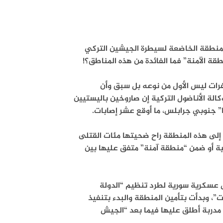
منطقة الخاضعة لسيطرة الجيشين التركي
ة الآمنة” فما الفائدة من هذه المناطق؟!
فرات ليس الأول من نوعه بل سبق وأن
الة الأناضول التركية إن صاروخين باليستيين
إلى هذه المنطقة راح ضحيتها مئات القتلى
ية أو ضمن “منطقة آمنة” متفق عليها بين
 عسكريا بشكل مباشر صيف 2016 لدعم فصائل عسكرية سورية لطرد تنظيم “الدولة
”، وبدأت بتأمين المنطقة والبدء بتنفيذ
دربة أطلق عليها فيما بعد “الجيش