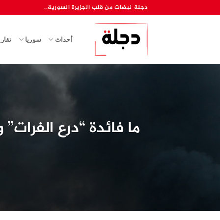
خطي
دجلة نبضات من قلب الجزيرة السورية..
لمحتوى
أحداث
سوريا
تقار
ما فائدة “درع الفرات”