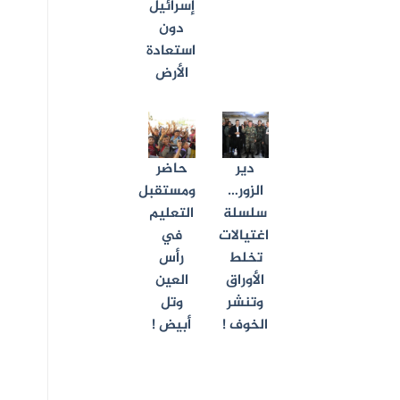
إسرائيل
دون
استعادة
الأرض
دير
حاضر
الزور…
ومستقبل
سلسلة
التعليم
اغتيالات
في
تخلط
رأس
الأوراق
العين
وتنشر
وتل
الخوف !
أبيض !