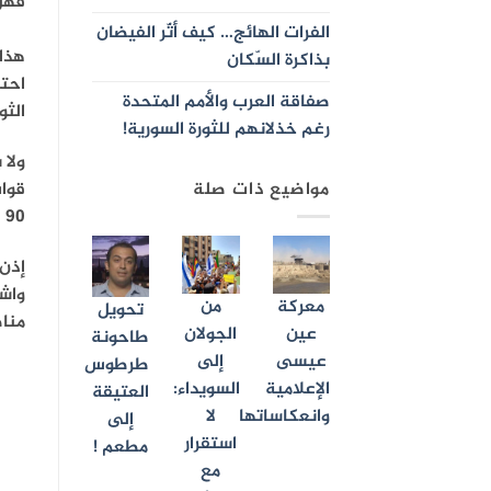
فهل
الفرات الهائج… كيف أثّر الفيضان
هذا 
بذاكرة السّكان
احت
صفاقة العرب والأمم المتحدة
الثو
رغم خذلانهم للثورة السورية!
ولا 
مواضيع ذات صلة
قوا
90 صهريجا مخصصا لنقل النفط إلى حمص والساحل بساحة الحسكة منذ 40 يوميا.
إذن 
معركة
من
تحويل
منا
عين
الجولان
طاحونة
عيسى
إلى
طرطوس
الإعلامية
السويداء:
العتيقة
وانعكاساتها
لا
إلى
استقرار
مطعم !
مع