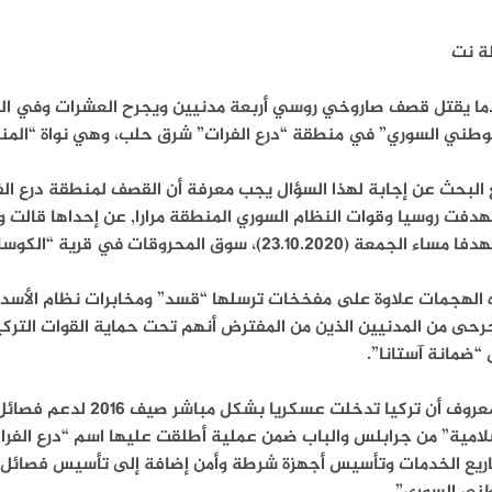
ة نت
ما يقتل قصف صاروخي روسي أربعة مدنيين ويجرح العشرات وفي ال
وطني السوري” في منطقة “درع الفرات” شرق حلب، وهي نواة “المنطق
البحث عن إجابة لهذا السؤال يجب معرفة أن القصف لمنطقة درع ال
دفت روسيا وقوات النظام السوري المنطقة مرارا, عن إحداها قالت وك
لجمعة (23.10.2020)، سوق المحروقات في قرية “الكوسا” جنوبي جرابلس، ما أوقع عشر إصابات.
 الهجمات علاوة على مفخخات ترسلها “قسد” ومخابرات نظام الأسد 
رحى من المدنيين الذين من المفترض أنهم تحت حماية القوات الترك
“ضمانة آستانا”.
والمعروف أن تركيا تدخلت
لامية” من جرابلس والباب ضمن عملية أطلقت عليها اسم “درع الفرات
ريع الخدمات وتأسيس أجهزة شرطة وأمن إضافة إلى تأسيس فصائل م