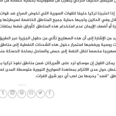
 سيبقى الحليف التركي يتهرب من مسؤوليته بحماية حلفائه من الف
إذا اعتبرنا تركيا حليفا للقوات السورية التي تخوض الصراع ضد 
لال وفي الحالين واجبها حماية جميع المناطق الخاضعة لسيطرتها 
رة أو أضعف الإيمان عدم استخدام هذه المناطق كأوراق ضغط بملفات ل
بد من الإشارة إلى أن هذه الصهاريج تأتي من حقول الجزيرة عبر الطر
ت روسية ويغضبها استمرار دخول هذه الشحنات النفطية إلى مناطق 
يمكن القول إن موسكو ترد على الأمريكان ضمن مناطق نفوذ تركيا بص
طق “قسد” يحرمها من لعب أي دور شرق الفرات.