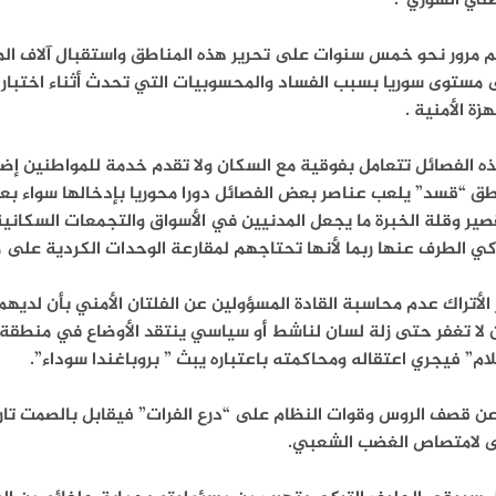
طني السوري”.
 مرور نحو خمس سنوات على تحرير هذه المناطق واستقبال آلاف المهج
مستوى سوريا بسبب الفساد والمحسوبيات التي تحدث أثناء اختبار ( ا
هزة الأمنية .
ذه الفصائل تتعامل بفوقية مع السكان ولا تقدم خدمة للمواطنين إ
ق “قسد” يلعب عناصر بعض الفصائل دورا محوريا بإدخالها سواء بعد 
صير وقلة الخبرة ما يجعل المدنيين في الأسواق والتجمعات السكانية
كي الطرف عنها ربما لأنها تحتاجهم لمقارعة الوحدات الكردية على 
 الأتراك عدم محاسبة القادة المسؤولين عن الفلتان الأمني بأن لدي
لا تغفر حتى زلة لسان لناشط أو سياسي ينتقد الأوضاع في منطقة “
ام” فيجري اعتقاله ومحاكمته باعتباره يبث ” بروباغندا سوداء”.
عن قصف الروس وقوات النظام على “درع الفرات” فيقابل بالصمت تار
ى لامتصاص الغضب الشعبي.