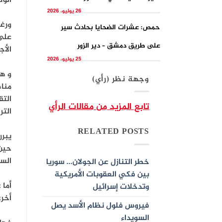
الو
26 يوليو، 2026
ورغم
حمص: عشرات الضحايا بحادث سير
على 
على طريق دمشق – دير الزور
الأج
25 يوليو، 2026
و ه
وجهة نظر (رأي)
مناط
التق
تابع المزيد من مقالات الرأي
التر
RELATED POSTS
يبرر
حين 
السل
خطر التنازل عن الجولان… سوريا
بين فكي العقوبات الأمريكية
أما 
وتدخلات إسرائيل
أخر
فيروس فلول نظام الأسد يصل
السويداء