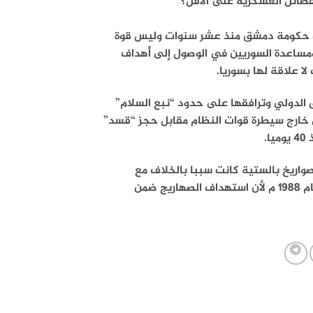
صائل العسكرية على الأقل؟
قوات حكومة دمشق منذ عشر سنوات وليس قوة
ومساعدة السوريين في الوصول إلى أهداف
ا علاقة لها بسوريا.
يق الدولي وترافقها على حدود “نبع السلام”
خارج سيطرة قوات النظام مقابل حجز “قسد”
واريخ بالستية كانت سببا بالخلاف مع
واشنطن حول مدى الالتزام بمعاهدة الصواريخ النووية متوسطة المدى لعام 1988 م لأن استهداف الصهاريج ضمن