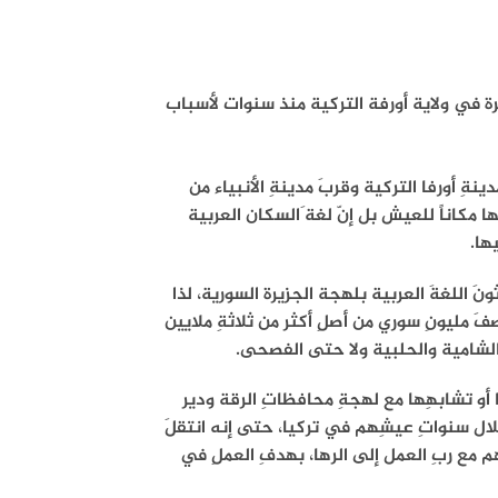
في ولاية أورفة التركية منذ سنوات لأسباب
ينةِ أورفا التركية وقربَ مدينةِ الأنبياء من
ها مكاناً للعيش بل إنّ لغة َالسكان العربية
ها.
نَ اللغةَ العربية بلهجة الجزيرة السورية، لذا
َ مليونِ سوري من أصلِ أكثر من ثلاثةِ ملايين
كالشامية والحلبية ولا حتى الفصحى.
 أو تشابهِها مع لهجةِ محافظاتِ الرقة ودير
خلال سنواتِ عيشِهم في تركيا، حتى إنه انتقلَ
 مع ربِ العمل إلى الرها، بهدفِ العملِ في