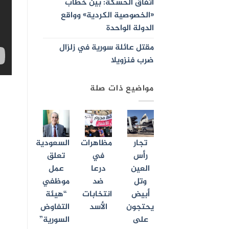
اتفاق الحسكة: بين خطاب
«الخصوصية الكردية» وواقع
الدولة الواحدة
مقتل عائلة سورية في زلزال
ضرب فنزويلا
مواضيع ذات صلة
تجار
مظاهرات
السعودية
رأس
في
تعلق
العين
درعا
عمل
وتل
ضد
موظفي
أبيض
انتخابات
“هيئة
يحتجون
الأسد
التفاوض
على
السورية”