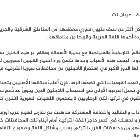
ة – عربان نت
ن أكثر من نصف مليون سوري معظمهم من المناطق الشرقية والجزيرة 
ة أهمها اللغة العربية وقربها من مناطقهم.
المُ التاريخيةُ والسياحيةُ مع بحيرةِ الأسماك ومقامِ ابراهيم الخليل بمد
ود ، ليست هذه الأسبابُ وحدَها تَكمنُ وراءَ اختيارِ اللاجين السوريين ل
لها الدورُ الأكبر في استقرارِ اللاجئين من محافظاتِ سوريا الشرقية في
تعددِ القوميات التي تضمُها الرها, فإن أغلبَ سكانِها الأصليين يتحدثو
تحتلُ المرتبة الأولى في استيعابِ اللاجئين الذين يفوقُ عددُهم نصف
ون في تركيا، لكن الرهاويين لا يفهمونَ اللهجاتِ السورية الأخرى 
داتُ والتقاليد والثقافةُ المشتركة ساهمت مع تقاربِ لهجةِ عربِ أورفا
ر والحسكة في كسر ِحاجزِ اللغة التركية أمام أبناءِ تلك المحافظاتِ 
هم من محافظاتِ الغرب التركي بسببِ مشاكلِ اللغةِ وصعوبةِ التفاهم
اعة.