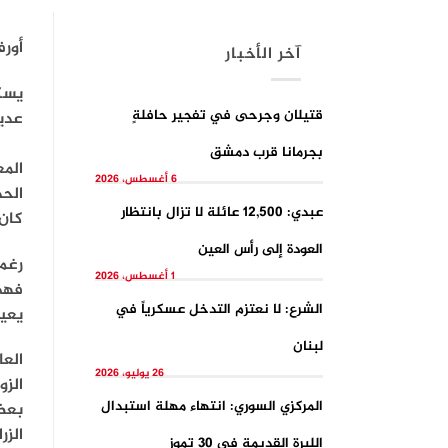
أورف
آخر الأخبار
يسك
قتيلان وجرحى في تفجيرِ حافلةٍ
عديد
بجرمانا قرب دمشق
المع
6 أغسطس، 2026
الحد
عبدي: 12,500 عائلة لا تزال بانتظار
كان 
العودة إلى رأس العين
رغم 
1 أغسطس، 2026
فهي 
الشرع: لا نعتزم التدخل عسكرياً في
يعيش
لبنان
العا
26 يوليو، 2026
الزو
المركزي السوري: انتهاء مهلة استبدال
بعضُ
الزر
الليرة القديمة في 30 تموز