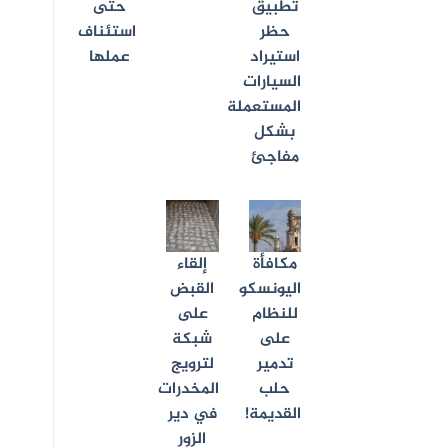
تطبيق
حتى
حظر
استئناف
استيراد
عملها
السيارات
المستعملة
بشكل
مفاجئ
مكافأة
إلقاء
اليونسكو
القبض
للنظام
على
على
شبكة
تدمير
لترويج
حلب
المخدرات
القديمة!
في دير
الزور