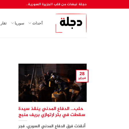
خطي
دجلة نبضات من قلب الجزيرة السورية..
لمحتوى
أحداث
سوريا
تقار
28
فبراير
حلب… الدفاع المدني ينقذ سيدة
سقطت في بئر ارتوازي بريف منبج
أنقذت فرق الدفاع المدني السوري، فجر