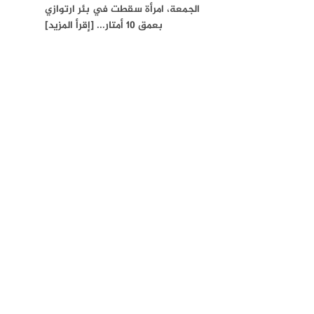
الجمعة، امرأة سقطت في بئر ارتوازي
بعمق 10 أمتار... [إقرأ المزيد]