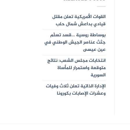
القوات الأمريكية تعلن مقتل
قيادي بداعش شمال حلب
بوساطة روسية …قسد تسلّم
جثث عناصر الجيش الوطني في
عين عيسى
انتخابات مجلس الشعب: نتائج
متوقعة واستمرار للمأساة
السورية
الإدارة الذاتية تعلن ثلاث وفيات
وعشرات الإصابات بكورونا