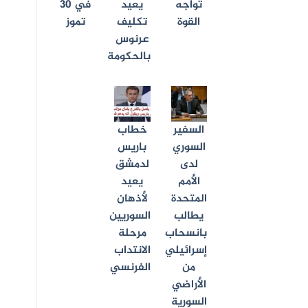
تواجه
يعيد
في 30
القوة
تكليف
تموز
عرنوس
بالحكومة
السفير
خطاب
السوري
باريس
لدى
لدمشق
الأمم
يعيد
المتحدة
لأذهان
يطالب
السوريين
بانسحاب
مرحلة
إسرائيلي
الانتداب
من
الفرنسي
الأراضي
السورية