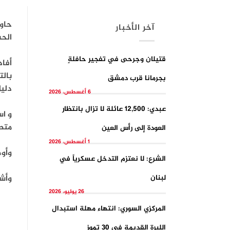
حاو
آخر الأخبار
الح
قتيلان وجرحى في تفجيرِ حافلةٍ
أفاد
بال
بجرمانا قرب دمشق
دلي
6 أغسطس، 2026
عبدي: 12,500 عائلة لا تزال بانتظار
و اس
متط
العودة إلى رأس العين
1 أغسطس، 2026
وأوض
الشرع: لا نعتزم التدخل عسكرياً في
لبنان
وأشا
26 يوليو، 2026
المركزي السوري: انتهاء مهلة استبدال
الليرة القديمة في 30 تموز