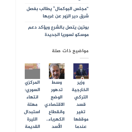
“مجلس البوكمال” يطالب بفصل
شرق دير الزور عن غربها
بوتين يتصل بالشرع ويؤكد دعم
موسكو لسوريا الجديدة
مواضيع ذات صلة
وزير
وسط
المركزي
الخارجية
تدهور
السوري:
التركي
الوضع
انتهاء
قسد
الاقتصادي
مهلة
تغير
وانقطاع
استبدال
موقفها
الكهرباء..
الليرة
عندما
الأسد
القديمة