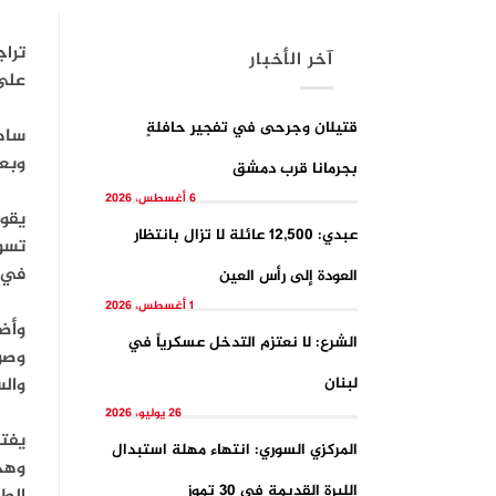
تراج
آخر الأخبار
على 
قتيلان وجرحى في تفجيرِ حافلةٍ
ساهم
وبعض
بجرمانا قرب دمشق
6 أغسطس، 2026
عبدي: 12,500 عائلة لا تزال بانتظار
تسود
في أ
العودة إلى رأس العين
1 أغسطس، 2026
وأضا
الشرع: لا نعتزم التدخل عسكرياً في
وصول
لبنان
وال
26 يوليو، 2026
يفت
المركزي السوري: انتهاء مهلة استبدال
وهجر
الليرة القديمة في 30 تموز