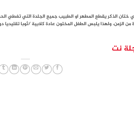
ي ختان الذكر يقطع المطهر او الطبيب جميع الجلدة التي تغطي الح
 من الزمن، ولهذا يلبس الطفل المختون عادة كلابية /ثوبا تقليديا 
لة نت