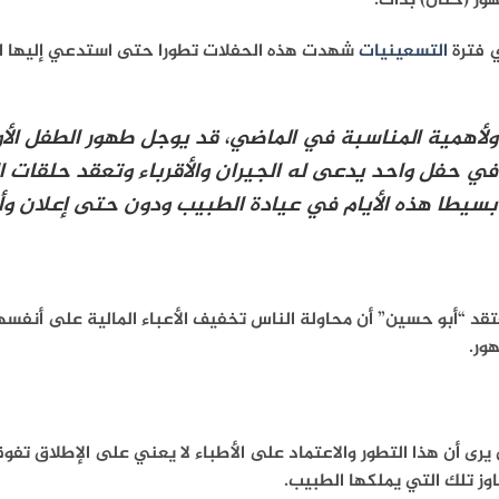
ور (ختان) بدأت.
 فترة
التسعينيات
شهدت هذه الحفلات تطورا حتى استدعي إليها ال
ولأهمية المناسبة في الماضي، قد يوجل طهور الطفل الأول
في حفل واحد يدعى له الجيران والأقرباء وتعقد حلقات ال
بسيطا هذه الأيام في عيادة الطبيب ودون حتى إعلان وأو
قد “أبو حسين” أن محاولة الناس تخفيف الأعباء المالية على أنفسه
ور.
يرى أن هذا التطور والاعتماد على الأطباء لا يعني على الإطلاق تف
وز تلك التي يملكها الطبيب.