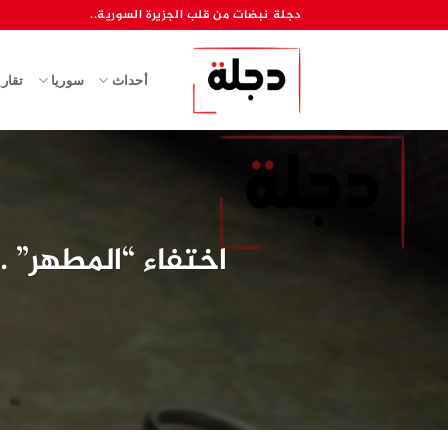
خطي
دجلة نبضات من قلب الجزيرة السورية..
لمحتوى
أحداث
سوريا
تقار
اختفاء “المطهر” …