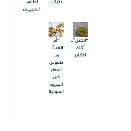
بتركيا
لطاهر
العجيلي
“الكتل”..
“أم
أكلة
الغيث”
الأكابر
من
طقوس
المطر
في
الجزيرة
السورية