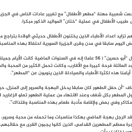
عت شعبية مهنة “مطهر الأطفال” مع تغيير عادات الناس في الجزيرة
طبيب الأطفال في عملية “ختان” المواليد الذكور مبكرا.
 تزايد اعداد الأطباء الذين يختنون الأطفال حديثي الولادة بتراجع 
 اليوم سابقا في مدن وقرى الجزيرة السورية احتفالا بهذه المناسبة
يقول “أبو حسين” ( 56 عاما) إنه في السنوات الماضية كانت ال
 العائلة فرحة كبيرة مع الأقارب، وكانت تحمل الكثير من المحبة وا
يامنا هذه لكثرة الأطباء والصيادلة الذين ينوبون عن “المطهر”.
ف “أن حفل الطهور كان سابقا يدخل البهجة والسرور إلى المنزل، حي
 المطهر بكل شغف وعند الانتهاء من عملية الطهور تعلو الزغاريد لت
سكاكر وفي بعض ولإقامة مأدبة طعام بهذه المناسبة وقتذاك”.
قد الرجل بهجة الماضي بهكذا مناسبات وما تحمله من محبة وسرور،
ة معظم المطهرين القدامى، الذين كانوا يجبون القرى مع حقائبهم،