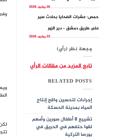
الطه
26 يوليو، 2026
وفي
حمص: عشرات الضحايا بحادث سير
على طريق دمشق – دير الزور
25 يوليو، 2026
وجهة نظر (رأي)
تابع المزيد من مقالات الرأي
RELATED POSTS
ويعت
الطه
إجراءات لتحسين واقع إنتاج
المياه بمدينة الحسكة
تشييع 8 أطفال سورين وأمهم
لكن 
لقوا حتفهم في الحريق في
تتجا
بورصا التركية