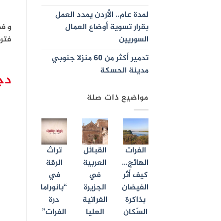
لمدة عام.. الأردن يمدد العمل
بقرار تسوية أوضاع العمال
و ف
السوريين
فترة
تدمير أكثر من 60 منزلا جنوبي
مدينة الحسكة
دج
مواضيع ذات صلة
الفرات
القبائل
تراث
الهائج…
العربية
الرقة
كيف أثّر
في
في
الفيضان
الجزيرة
“بانوراما
بذاكرة
الفراتية
درة
السّكان
العليا
الفرات”