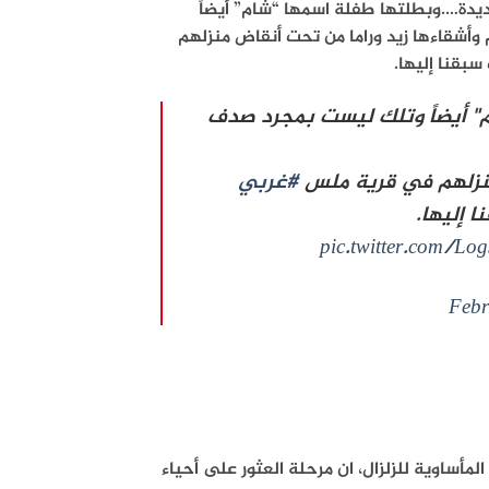
يدة….وبطلتها طفلة اسمها “شام” أيضاً
أشقاءها زيد وراما من تحت أنقاض منزلهم
بقنا إليها.
" أيضاً وتلك ليست بمجرد صدف
منزلهم في قرية ملس
#غربي
 إليها.
pic.twitter.com/Lo
Febr
أساوية للزلزال، ان مرحلة العثور على أحياء