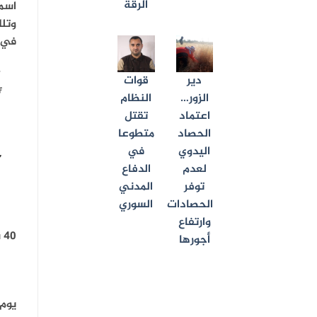
الرقة
اسم
وتل
في 
دير
قوات
الزور…
النظام
اعتماد
تقتل
الحصاد
متطوعا
اليدوي
في
لعدم
الدفاع
توفر
المدني
الحصادات
السوري
وارتفاع
40 ساعة مرت قبل عملية الإنقاذ
أجورها
يوم 