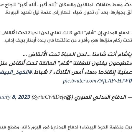
ث، وسط هتافات المنقذين والسكان “ألله أكبر.. ألله أكبر” لنجاح ع
لق بجوارها، بعد أن تحول ضياء النهار إلى عتمة ليل شديد البرودة.
حت ركام منزلها هي وأفراد من عائلتها في بلدة أرمناز بريف إدلب.
ياشام أنت شامنا …لحن الحياة تحت الأنقاض …
متطوعون يغنون للطفلة "شام" العالقة تحت أنقاض منزل
عملية إنقاذها مساء أمس الثلاثاء 7 شباط.
#الخوذ_البيضا
pic.twitter.com/NfLAPvHJW0
— الدفاع المدني السوري (@SyriaCivilDefe)
uary 8, 2023
ت منظمة الخوذ البيضاء (الدفاع المدني) في اليوم ذاته، مقطع في