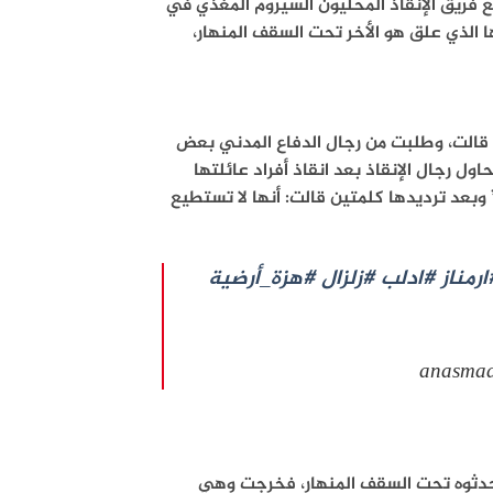
ع فريق الإنقاذ المحليون السيروم المغذي في
الذي علق هو الأخر تحت السقف المنهار،
 قالت، وطلبت من رجال الدفاع المدني بعض
اول رجال الإنقاذ بعد انقاذ أفراد عائلتها
 وبعد ترديدها كلمتين قالت: أنها لا تستطيع
ارمناز
#ادلب
#زلزال
#هزة_أرضية
احدثوه تحت السقف المنهار، فخرجت وهي