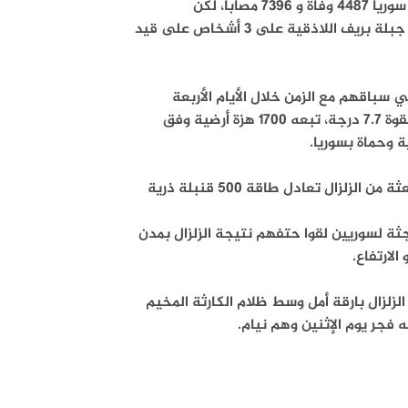
انتهت وبدات مرحلة انتشال جثث الضحايا، الذين فاق عددهم في عموم سوريا 4487 وفاة و 7396 مصابا، لكن
المعجزات تحدث فعثرت فرق الإنقاذ التابعة لحكومة النظام السوري في جبلة بريف اللاذقية على 3 أشخاص على قيد
 سباقهم مع الزمن خلال الأيام الأربعة
الأولى لإنقاذ الناجين من الزلزال، الذي ضرب في قهرمان مرعش التركية بقوة 7.7 درجة، تبعه 1700 هزة أرضية وفق
لزال تعادل طاقة 500 قنبلة ذرية
 هذه الأوضاع المأساوية، استقبلت إدلب عبر معبر باب الهوى 1000 جثة لسوريين لقوا حتفهم نتيجة الزلزال بمدن
الارتفاع.
لزلزال بارقة أمل وسط ظلام الكارثة المخيم
جر يوم الإثنين وهم نيام.