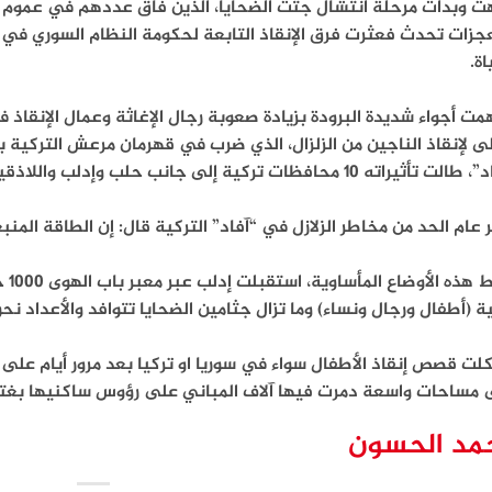
اة.
ت أجواء شديدة البرودة بزيادة صعوبة رجال الإغاثة وعمال الإنقاذ في
تأثيراته 10 محافظات تركية إلى جانب حلب وإدلب واللاذقية وحماة بسوريا.
 عام الحد من مخاطر الزلازل في “آفاد” التركية قال: إن الطاقة المنبعثة من الز
وسط
ة (أطفال ورجال ونساء) وما تزال جثامين الضحايا تتوافد والأعداد نحو 
ت قصص إنقاذ الأطفال سواء في سوريا او تركيا بعد مرور أيام على ا
 مساحات واسعة دمرت فيها آلاف المباني على رؤوس ساكنيها بغته ف
مد الحسون