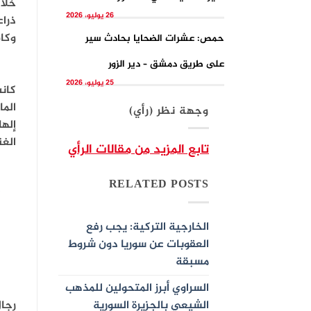
خلال
26 يوليو، 2026
ذراع
وكان
حمص: عشرات الضحايا بحادث سير
على طريق دمشق – دير الزور
25 يوليو، 2026
كانت
الما
وجهة نظر (رأي)
إلها
الغن
تابع المزيد من مقالات الرأي
RELATED POSTS
الخارجية التركية: يجب رفع
العقوبات عن سوريا دون شروط
مسبقة
السراوي أبرز المتحولين للمذهب
رجا
الشيعي بالجزيرة السورية