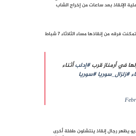
ملية الإنقاذ بعد ساعات من إخراج الشاب
ذكر الدفاع المدني إن “شام” التي كانت تغني لحن الحياة تحت الأنقاض تمكنت فرقه من إنقاذها مساء الثلاثاء 7 شباط
ها في أرمناز قرب
#إدلب
أثناء
ء
#زلزال_سوريا
#سوريا
Febr
ديو يظهر رجال إنقاذ ينتشلون طفلة أخرى