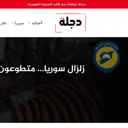
خطي
دجلة نبضات من قلب الجزيرة السورية..
لمحتوى
أحداث
سوريا
تقار
زلزال سوريا… متطوعون ي