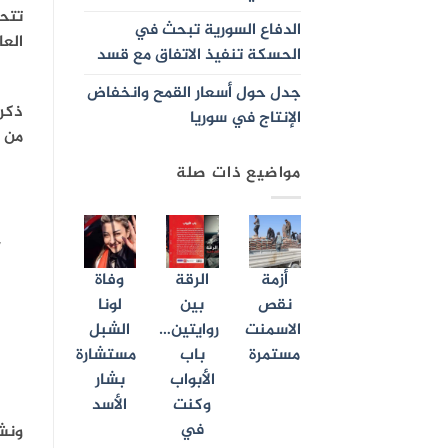
تتحد
الدفاع السورية تبحث في
العا
الحسكة تنفيذ الاتفاق مع قسد
جدل حول أسعار القمح وانخفاض
الإنتاج في سوريا
من ت
مواضيع ذات صلة
أزمة
الرقة
وفاة
نقص
بين
لونا
الاسمنت
روايتين…
الشبل
مستمرة
باب
مستشارة
الأبواب
بشار
وكنت
الأسد
في
ونشر