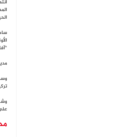
الحي
ساهم
“آفاد”، طالت 
مدير
تركي
وشكل
على
مح