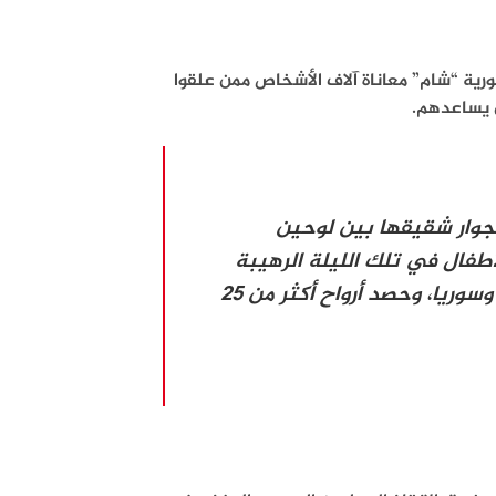
رية “شام” معاناة آلاف الأشخاص ممن علقوا
ن يساعدهم.
أنقاض بجوار شقيقها بين لوحين
طفال في تلك الليلة الرهيبة
وكشفت عن أهوال الزلزال الذي دمر 14 محافظة في تركيا وسوريا، وحصد أرواح أكثر من 25