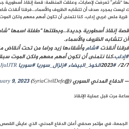
ها “شام” تعرضت لإصابات، وعلقت المنظمة: قصة إنقاذ أسطورية جد
ك ليست بمجرد صدف أن تتشابه الظروف والأسماء…فرقنا أنقذت شام و
قرية ملس غربي إدلب، كنا نتمنى أن تكون أمهم معهم ولكن الموت س
قصة إنقاذ أسطورية جديدة…وبطلتها "طفلة اسمها "شام
أن تتشابه الظروف والأسماء.
فرقنا أنقذت
#شام
وأشقاءها زيد وراما من تحت أنقاض 
#إدلب
،كنا نتمنى أن تكون أمهم معهم ولكن الموت سبقنا
2/7/ 2023
#الخوذ_البيضاء
#زلزال_سوريا
#سوريا
gJjuIJTR
— الدفاع المدني السوري (@SyriaCivilDefe)
uary 9, 2023
الجمعة، في مؤتمر صحفي أعلن الدفاع المدني، الذي عايش القصص الم