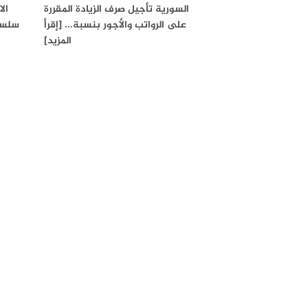
السورية تأجيل صرف الزيادة المقررة
ال
على الرواتب والأجور بنسبة... [إقرأ
سلسلة
المزيد]