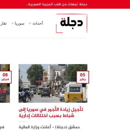
خطي
دجلة نبضات من قلب الجزيرة السورية..
لمحتوى
أحداث
سوريا
تقار
08
05
يناير
فبراير
تأجيل زيادة الأجور في سوريا إلى
شباط بسبب اختلالات إدارية
دمشق (دجلة) – أعلنت وزارة المالية
في 